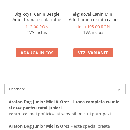
3kg Royal Canin Beagle
8kg Royal Canin Mini
1.
Adult hrana uscata caine
Adult hrana uscata caine
To
112,00 RON
de la 105,00 RON
TVA inclus
TVA inclus
ADAUGA IN COS
VEZI VARIANTE
Descriere
Araton Dog Junior Miel & Orez– Hrana completa cu miel
si orez pentru catei juniori
Pentru cei mai pofticiosi si sensibili micuti patrupezi
Araton Dog Junior Miel & Orez –
este special creata