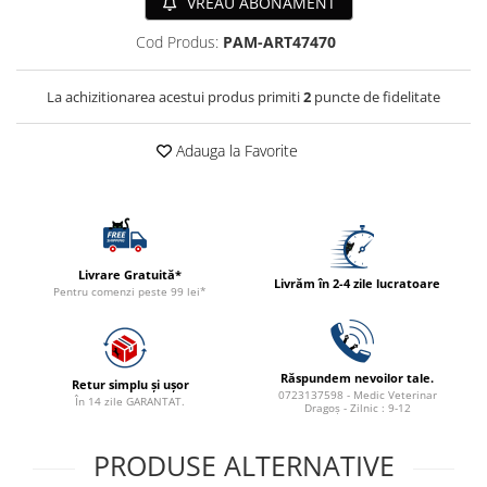
VREAU ABONAMENT
ACCESORII
Cod Produs:
PAM-ART47470
TRIXIE
JUCARII
La achizitionarea acestui produs primiti
2
puncte de fidelitate
HĂINUȚE
Masina de tuns
Adauga la Favorite
Perie
Recipient hrana
Livrare Gratuită*
Livrăm în 2-4 zile lucratoare
Pentru comenzi peste 99 lei*
Răspundem nevoilor tale.
Retur simplu și ușor
0723137598 - Medic Veterinar
În 14 zile GARANTAT.
Dragoș - Zilnic : 9-12
PRODUSE ALTERNATIVE