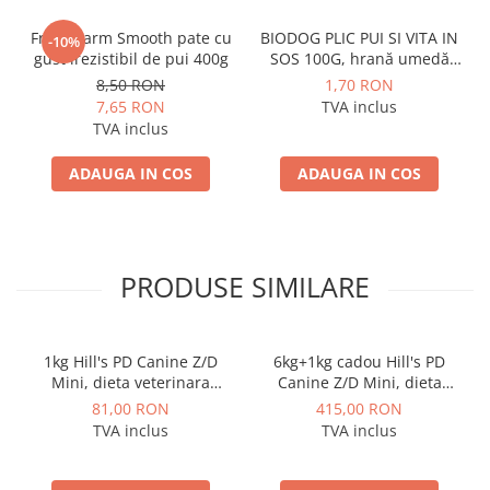
Fresh Farm Smooth pate cu
BIODOG PLIC PUI SI VITA IN
-10%
gust irezistibil de pui 400g
SOS 100G, hrană umedă
pentru câini adulți
8,50 RON
1,70 RON
7,65 RON
TVA inclus
TVA inclus
ADAUGA IN COS
ADAUGA IN COS
PRODUSE SIMILARE
1kg Hill's PD Canine Z/D
6kg+1kg cadou Hill's PD
Mini, dieta veterinara
Canine Z/D Mini, dieta
pentru caini cu probleme
veterinara pentru caini cu
81,00 RON
415,00 RON
dermatologice
probleme dermatologice
TVA inclus
TVA inclus