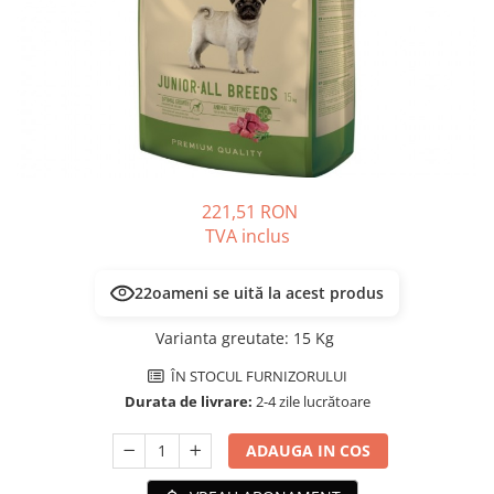
PLICURI
SALAM
CONSERVE
SUPA
DIETE VETERINARE
DIETE VETERINARE
DIETĂ USCATĂ
ROYAL CANIN DIETE
DIETĂ UMEDĂ
HILLS PD
ANTIPARAZITARE EXTERNE
Calibra Diets
PIPETE
MONGE
221,51 RON
ADVANTAGE
ANTIPARAZITARE EXTERNE
TVA inclus
PASTILE
PIPETE
ANTIPARAZITARE INTERNE
ZGĂRZI
22
oameni se uită la acest produs
ACCESORII
COMPRIMATE
Varianta greutate
:
15 Kg
NISIP
ANTIPARAZITARE INTERNE
ÎN STOCUL FURNIZORULUI
SUPLIMENTE
VITAMINE ȘI SUPLIMENTE
Durata de livrare:
2-4 zile lucrătoare
NUTRACEUTICE
VITAMINE
ADAUGA IN COS
RECOMPENSE