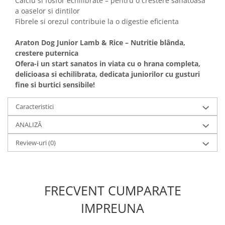
Calciu si fosfor echilibrate – pentru o crestere sanatoasa
a oaselor si dintilor
Fibrele si orezul contribuie la o digestie eficienta
Araton Dog Junior Lamb & Rice – Nutritie blânda,
crestere puternica
Ofera-i un start sanatos in viata cu o hrana completa,
delicioasa si echilibrata, dedicata juniorilor cu gusturi
fine si burtici sensibile!
Caracteristici
ANALIZĂ
Review-uri
(0)
FRECVENT CUMPARATE
IMPREUNA