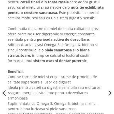
pentru
cateii tineri din toate rasele
care adora gustul
savuros al mielului si au nevoie de o
nutritie echilibrata
pentru o crestere sanatoasa.
Este potrivita in special
cateilor mofturosi sau cu un sistem digestiv sensibil.
Combinatia de carne de miel de inalta calitate si orez
ofera proteine usor digerabile si energie constanta,
esentiala pentru
perioada activa de dezvoltare
.
Aditional, acizii grasi Omega-3 si Omega-6, biotina si
zincul contribuie la o
piele sanatoasa si o blana
stralucitoare,
in timp ce calciul si fosforul sustin
formarea unui
sistem osos si dentar puternic.
Beneficii:
Contine carne de miel si orez – surse de proteine de
calitate superioara si usor de digerat
Ideala pentru cateii cu digestie sensibila sau mofturosi
Asigura energie si vitalitate pentru dezvoltarea
armonioasa
Suplimentata cu Omega-3, Omega-6, biotina si zinc –
pentru blana lucioasa si piele sanatoasa