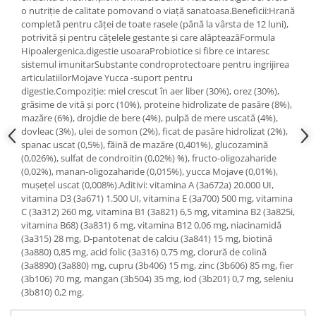
o nutriție de calitate pomovand o viață sanatoasa.Beneficii:Hrană
completă pentru căței de toate rasele (până la vârsta de 12 luni),
potrivită și pentru cățelele gestante și care alăpteazăFormula
Hipoalergenica,digestie usoaraProbiotice si fibre ce intaresc
sistemul imunitarSubstante condroprotectoare pentru ingrijirea
articulatiilorMojave Yucca -suport pentru
digestie.Compoziție: miel crescut în aer liber (30%), orez (30%),
grăsime de vită și porc (10%), proteine ​​hidrolizate de pasăre (8%),
mazăre (6%), drojdie de bere (4%), pulpă de mere uscată (4%),
dovleac (3%), ulei de somon (2%), ficat de pasăre hidrolizat (2%),
spanac uscat (0,5%), făină de mazăre (0,401%), glucozamină
(0,026%), sulfat de condroitin (0,02%) %), fructo-oligozaharide
(0,02%), manan-oligozaharide (0,015%), yucca Mojave (0,01%),
mușețel uscat (0,008%).Aditivi: vitamina A (3a672a) 20.000 UI,
vitamina D3 (3a671) 1.500 UI, vitamina E (3a700) 500 mg, vitamina
C (3a312) 260 mg, vitamina B1 (3a821) 6,5 mg, vitamina B2 (3a825i,
vitamina B68) (3a831) 6 mg, vitamina B12 0,06 mg, niacinamidă
(3a315) 28 mg, D-pantotenat de calciu (3a841) 15 mg, biotină
(3a880) 0,85 mg, acid folic (3a316) 0,75 mg, clorură de colină
(3a8890) (3a880) mg, cupru (3b406) 15 mg, zinc (3b606) 85 mg, fier
(3b106) 70 mg, mangan (3b504) 35 mg, iod (3b201) 0,7 mg, seleniu
(3b810) 0,2 mg.