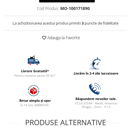
ACCESORII
Cod Produs:
MO-100171890
TRIXIE
JUCARII
La achizitionarea acestui produs primiti
3
puncte de fidelitate
HĂINUȚE
Masina de tuns
Adauga la Favorite
Perie
Recipient hrana
Livrare Gratuită*
Livrăm în 2-4 zile lucratoare
Pentru comenzi peste 99 lei*
Răspundem nevoilor tale.
Retur simplu și ușor
0723137598 - Medic Veterinar
În 14 zile GARANTAT.
Dragoș - Zilnic : 9-12
PRODUSE ALTERNATIVE