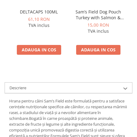
DELTACAPS 100ML
Sam’s Field Dog Pouch
Turkey with Salmon &
be
61,10 RON
Linseed Oil for Puppy 260
15,00 RON
TVA inclus
g – Hrană umedă
TVA inclus
completă pentru pui
ADAUGA IN COS
ADAUGA IN COS
Descriere
Hrana pentru câini Sam’s Field este formulată pentru a satisface
cerințele nutriționale specifice ale câinilor, cu respectarea mărimii
rasei, a stadiului de viață și a nevoilor alimentare în
schimbare.Bogată în carne proaspătă și proteine ​​animale,
extracte de fructe și legume și alte ingrediente funcționale,
compoziția unică promovează digestia corectă și utilizarea
eficientă a nutrienților.Formulele Sam’s Field sunt sigure si ofera