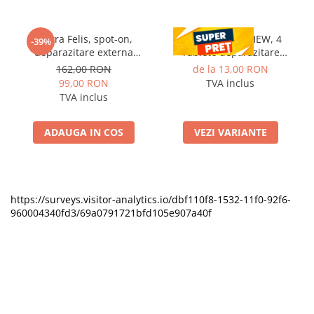
Vectra Felis, spot-on,
CESTAL PLUS CHEW, 4
-39%
deparazitare externa
Tablete deparazitare
pentru pisici, 3 pipete
interna pentru caini
162,00 RON
de la 13,00 RON
99,00 RON
TVA inclus
TVA inclus
ADAUGA IN COS
VEZI VARIANTE
https://surveys.visitor-analytics.io/dbf110f8-1532-11f0-92f6-
960004340fd3/69a0791721bfd105e907a40f