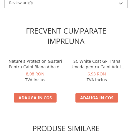
Review-uri
(0)
FRECVENT CUMPARATE
IMPREUNA
Nature's Protection Gustari
SC White Coat GF Hrana
Pentru Caini Blana Alba de
Umeda pentru Caini Adulti
Toate Rasele cu Ton si
cu Peste Alb si Krill in Sos
8,08 RON
6,93 RON
Biban 70g
85 Gr
TVA inclus
TVA inclus
ADAUGA IN COS
ADAUGA IN COS
PRODUSE SIMILARE