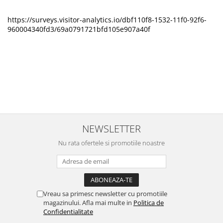
https://surveys.visitor-analytics.io/dbf110f8-1532-11f0-92f6-
960004340fd3/69a0791721bfd105e907a40f
NEWSLETTER
Nu rata ofertele si promotiile noastre
Vreau sa primesc newsletter cu promotiile
magazinului. Afla mai multe in
Politica de
Confidentialitate