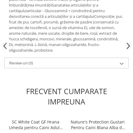
îmbunătățirea imunitățiiSanatatea articulațiilor și a
cartilajuluiarticular - Glucozamină + condroitină pentru
dezvoltarea corectă a articulațiilor și a cartilajuluiCompoziție: pui,
ficat de pui, cartofi, porumb, grăsime de pasăre (conservată cu
amestec de tocoferoli, o sursă de vitamina E), ulei de somon,
arome naturale, mere uscate, drojdie de bere, roșii, extract de
Yucca schidigera, morcovi, minerale, glucozamină, condroitină,
DL-metionină, L-lizină, manan-oligozaharide, fructo-
oligozaharide, probiotice.
Review-uri
(0)
FRECVENT CUMPARATE
IMPREUNA
SC White Coat GF Hrana
Nature's Protection Gustari
Umeda pentru Caini Adulti
Pentru Caini Blana Alba de