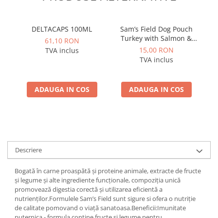
DELTACAPS 100ML
Sam’s Field Dog Pouch
Turkey with Salmon &
be
61,10 RON
Linseed Oil for Puppy 260
15,00 RON
TVA inclus
g – Hrană umedă
TVA inclus
completă pentru pui
ADAUGA IN COS
ADAUGA IN COS
Descriere
Bogată în carne proaspătă și proteine ​​animale, extracte de fructe
și legume și alte ingrediente funcționale, compoziția unică
promovează digestia corectă și utilizarea eficientă a
nutrienților.Formulele Sam’s Field sunt sigure si ofera o nutriție
de calitate pomovand o viață sanatoasa.Beneficii:Imunitate
puternica - formula contine fructe și legume pentru