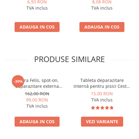
cu Peste Alb si Krill in Sos
Toate Rasele cu Ton si
6,93 RON
8,08 RON
85 Gr
Somon 70g
TVA inclus
TVA inclus
ADAUGA IN COS
ADAUGA IN COS
PRODUSE SIMILARE
Vectra Felis, spot-on,
Tableta deparazitare
-39%
deparazitare externa
internă pentru pisici Cestal
pentru pisici, 3 pipete
Cat Chew 2 comprimate
162,00 RON
15,00 RON
99,00 RON
TVA inclus
TVA inclus
ADAUGA IN COS
VEZI VARIANTE