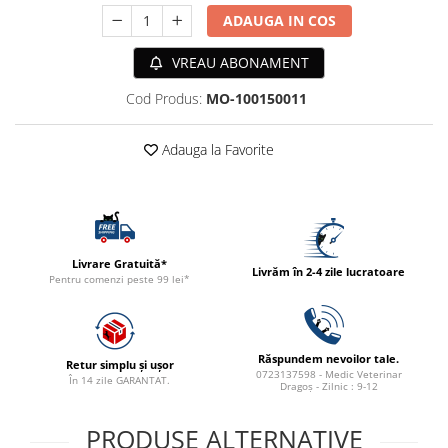
ACCESORII
ADAUGA IN COS
TRIXIE
VREAU ABONAMENT
JUCARII
HĂINUȚE
Cod Produs:
MO-100150011
Masina de tuns
Perie
Adauga la Favorite
Recipient hrana
Livrare Gratuită*
Livrăm în 2-4 zile lucratoare
Pentru comenzi peste 99 lei*
Răspundem nevoilor tale.
Retur simplu și ușor
0723137598 - Medic Veterinar
În 14 zile GARANTAT.
Dragoș - Zilnic : 9-12
PRODUSE ALTERNATIVE