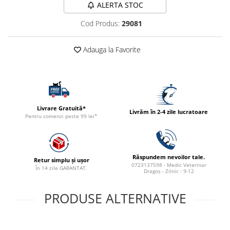
ALERTA STOC
ACCESORII
Cod Produs:
29081
TRIXIE
JUCARII
Adauga la Favorite
HĂINUȚE
Masina de tuns
Perie
Recipient hrana
Livrare Gratuită*
Livrăm în 2-4 zile lucratoare
Pentru comenzi peste 99 lei*
Răspundem nevoilor tale.
Retur simplu și ușor
0723137598 - Medic Veterinar
În 14 zile GARANTAT.
Dragoș - Zilnic : 9-12
PRODUSE ALTERNATIVE