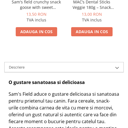
Sam's field crunchy snack
MAC’s Dental Sticks
goose with sweet
Veggie 180g – Snack
potatoes & spinach 200gr
dentar vegetarian fără
13,50 RON
13,00 RON
cereale pentru câini
TVA inclus
TVA inclus
ADAUGA IN COS
ADAUGA IN COS
Descriere
O gustare sanatoasa si delicioasa
Sam's Field aduce o gustare delicioasa si sanatoasa
pentru prietenul tau canin. Fara cereale, snack-
urile combina carnea de vita cu mere si morcovi,
oferind un gust natural si autentic care va face din
fiecare moment o bucurie pentru catelul tau.