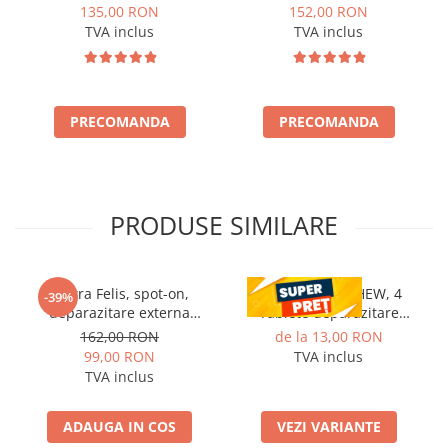
pentru câini
pentru caini
135,00 RON
152,00 RON
TVA inclus
TVA inclus
PRECOMANDA
PRECOMANDA
PRODUSE SIMILARE
Vectra Felis, spot-on,
CESTAL PLUS CHEW, 4
-39%
deparazitare externa
Tablete deparazitare
pentru pisici, 3 pipete
interna pentru caini
162,00 RON
de la 13,00 RON
99,00 RON
TVA inclus
TVA inclus
ADAUGA IN COS
VEZI VARIANTE