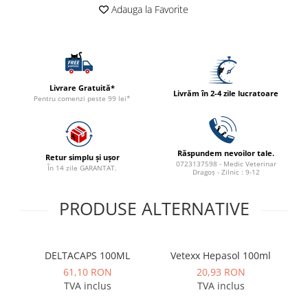
Adauga la Favorite
ACCESORII
TRIXIE
JUCARII
HĂINUȚE
Masina de tuns
Livrare Gratuită*
Livrăm în 2-4 zile lucratoare
Pentru comenzi peste 99 lei*
Perie
Recipient hrana
Răspundem nevoilor tale.
Retur simplu și ușor
0723137598 - Medic Veterinar
În 14 zile GARANTAT.
Dragoș - Zilnic : 9-12
PRODUSE ALTERNATIVE
DELTACAPS 100ML
Vetexx Hepasol 100ml
w
61,10 RON
20,93 RON
TVA inclus
TVA inclus