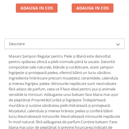
ADAUGA IN COS
ADAUGA IN COS
Descriere
Maxani Șampon Regular pentru Piele și Blană este dezvoltat
pentru spălarea zilnică a pielii normale până la uscate. Datorită
compoziției sale naturale, blânde și curățitoare, acest șampon
îngrijește și protejează pielea, oferind blănii un luciu sănătos.
Ingrediente hrănitoare precum mușețelul, ceramidele, calendula
și mierea îngrijesc pielea. Mirosurile neplăcute sunt neutralizate
fără adaos de parfum, ceea ce îl face ideal pentru pui și animale
sensibile la mirosuri. Adăugarea unui balsam face blana mai ușor
de pieptănat.ProprietățiCurăță și îngrijește: Îndepărtează
murdăria și susține sănătatea pielii.Hidratează și protejează:
Mușețelul, calendula și mierea hrănesc pielea și conferă blănii
luciu.Neutralizează mirosurile: Neutralizează mirosurile neplăcute
în mod natural, fără adăugarea de parfum.Conține balsam: Face
blana mai ușor de pieptănat și previne încurcarea.Indicații de