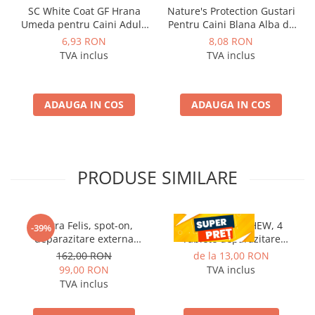
SC White Coat GF Hrana
Nature's Protection Gustari
Umeda pentru Caini Adulti
Pentru Caini Blana Alba de
cu Peste Alb si Krill in Sos
Toate Rasele cu Ton si
6,93 RON
8,08 RON
85 Gr
Somon 70g
TVA inclus
TVA inclus
ADAUGA IN COS
ADAUGA IN COS
PRODUSE SIMILARE
Vectra Felis, spot-on,
CESTAL PLUS CHEW, 4
-39%
deparazitare externa
Tablete deparazitare
pentru pisici, 3 pipete
interna pentru caini
162,00 RON
de la 13,00 RON
99,00 RON
TVA inclus
TVA inclus