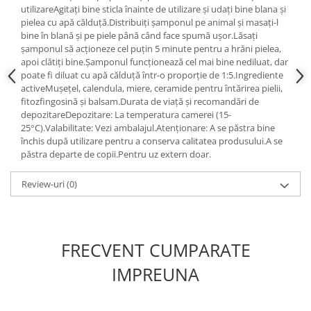
utilizareAgitați bine sticla înainte de utilizare și udați bine blana și
pielea cu apă călduță.Distribuiți șamponul pe animal și masați-l
bine în blană și pe piele până când face spumă ușor.Lăsați
șamponul să acționeze cel puțin 5 minute pentru a hrăni pielea,
apoi clătiți bine.Șamponul funcționează cel mai bine nediluat, dar
poate fi diluat cu apă călduță într-o proporție de 1:5.Ingrediente
activeMușețel, calendula, miere, ceramide pentru întărirea pielii,
fitozfingosină și balsam.Durata de viață și recomandări de
depozitareDepozitare: La temperatura camerei (15-
25°C).Valabilitate: Vezi ambalajul.Atenționare: A se păstra bine
închis după utilizare pentru a conserva calitatea produsului.A se
păstra departe de copii.Pentru uz extern doar.
Review-uri
(0)
FRECVENT CUMPARATE
IMPREUNA