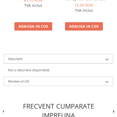
61,10 RON
Linseed Oil for Puppy 260
15,00 RON
TVA inclus
g – Hrană umedă
TVA inclus
completă pentru pui
ADAUGA IN COS
ADAUGA IN COS
Descriere
Nici o descriere disponibilă.
Review-uri
(0)
FRECVENT CUMPARATE
IMPREUNA