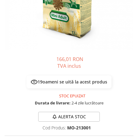
PLICURI
SALAM
CONSERVE
SUPA
DIETE VETERINARE
DIETE VETERINARE
DIETĂ USCATĂ
ROYAL CANIN DIETE
DIETĂ UMEDĂ
HILLS PD
ANTIPARAZITARE EXTERNE
Calibra Diets
PIPETE
MONGE
166,01 RON
ADVANTAGE
ANTIPARAZITARE EXTERNE
TVA inclus
PASTILE
PIPETE
ANTIPARAZITARE INTERNE
ZGĂRZI
19
oameni se uită la acest produs
ACCESORII
COMPRIMATE
STOC EPUIZAT
NISIP
ANTIPARAZITARE INTERNE
Durata de livrare:
2-4 zile lucrătoare
SUPLIMENTE
VITAMINE ȘI SUPLIMENTE
ALERTA STOC
NUTRACEUTICE
VITAMINE
Cod Produs:
MO-213001
RECOMPENSE