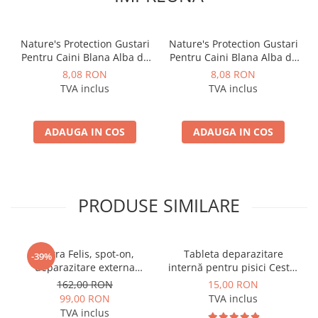
Nature's Protection Gustari
Nature's Protection Gustari
Pentru Caini Blana Alba de
Pentru Caini Blana Alba de
Toate Rasele cu Ton si
Toate Rasele cu Ton si
8,08 RON
8,08 RON
Somon 70g
Biban 70g
TVA inclus
TVA inclus
ADAUGA IN COS
ADAUGA IN COS
PRODUSE SIMILARE
Vectra Felis, spot-on,
Tableta deparazitare
-39%
deparazitare externa
internă pentru pisici Cestal
pentru pisici, 3 pipete
Cat Chew 2 comprimate
162,00 RON
15,00 RON
99,00 RON
TVA inclus
TVA inclus