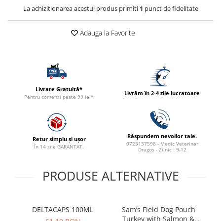
ACCESORII
La achizitionarea acestui produs primiti
1
punct de fidelitate
TRIXIE
Adauga la Favorite
JUCARII
HĂINUȚE
Masina de tuns
Perie
Recipient hrana
Livrare Gratuită*
Livrăm în 2-4 zile lucratoare
Pentru comenzi peste 99 lei*
Răspundem nevoilor tale.
Retur simplu și ușor
0723137598 - Medic Veterinar
În 14 zile GARANTAT.
Dragoș - Zilnic : 9-12
PRODUSE ALTERNATIVE
DELTACAPS 100ML
Sam’s Field Dog Pouch
Turkey with Salmon &
be