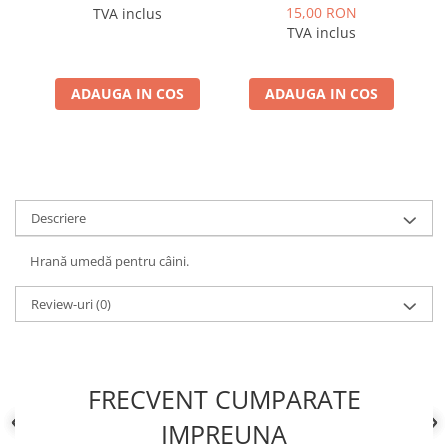
Linseed Oil for Puppy 260
15,00 RON
TVA inclus
g – Hrană umedă
TVA inclus
completă pentru pui
ADAUGA IN COS
ADAUGA IN COS
Descriere
Hrană umedă pentru câini.
Review-uri
(0)
FRECVENT CUMPARATE
IMPREUNA