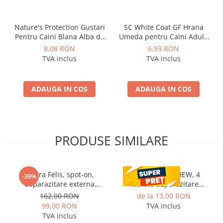
Nature's Protection Gustari
SC White Coat GF Hrana
Pentru Caini Blana Alba de
Umeda pentru Caini Adulti
Toate Rasele cu Ton si
cu Peste Alb si Krill in Sos
8,08 RON
6,93 RON
Biban 70g
85 Gr
TVA inclus
TVA inclus
ADAUGA IN COS
ADAUGA IN COS
PRODUSE SIMILARE
Vectra Felis, spot-on,
CESTAL PLUS CHEW, 4
-39%
deparazitare externa
Tablete deparazitare
pentru pisici, 3 pipete
interna pentru caini
162,00 RON
de la 13,00 RON
99,00 RON
TVA inclus
TVA inclus