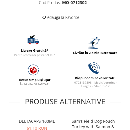
Cod Produs:
MO-0712302
ACCESORII
TRIXIE
Adauga la Favorite
JUCARII
HĂINUȚE
Masina de tuns
Perie
Recipient hrana
Livrare Gratuită*
Livrăm în 2-4 zile lucratoare
Pentru comenzi peste 99 lei*
Răspundem nevoilor tale.
Retur simplu și ușor
0723137598 - Medic Veterinar
În 14 zile GARANTAT.
Dragoș - Zilnic : 9-12
PRODUSE ALTERNATIVE
DELTACAPS 100ML
Sam’s Field Dog Pouch
Turkey with Salmon &
be
61,10 RON