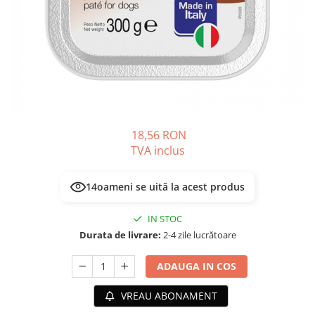
PLICURI
SALAM
CONSERVE
SUPA
DIETE VETERINARE
DIETE VETERINARE
DIETĂ USCATĂ
ROYAL CANIN DIETE
DIETĂ UMEDĂ
HILLS PD
ANTIPARAZITARE EXTERNE
Calibra Diets
PIPETE
MONGE
18,56 RON
ADVANTAGE
ANTIPARAZITARE EXTERNE
TVA inclus
PASTILE
PIPETE
ANTIPARAZITARE INTERNE
ZGĂRZI
14
oameni se uită la acest produs
ACCESORII
COMPRIMATE
IN STOC
NISIP
ANTIPARAZITARE INTERNE
Durata de livrare:
2-4 zile lucrătoare
SUPLIMENTE
VITAMINE ȘI SUPLIMENTE
ADAUGA IN COS
NUTRACEUTICE
VITAMINE
VREAU ABONAMENT
RECOMPENSE