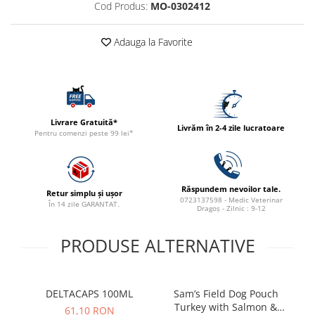
Cod Produs:
MO-0302412
ACCESORII
TRIXIE
Adauga la Favorite
JUCARII
HĂINUȚE
Masina de tuns
Perie
Recipient hrana
Livrare Gratuită*
Livrăm în 2-4 zile lucratoare
Pentru comenzi peste 99 lei*
Răspundem nevoilor tale.
Retur simplu și ușor
0723137598 - Medic Veterinar
În 14 zile GARANTAT.
Dragoș - Zilnic : 9-12
PRODUSE ALTERNATIVE
DELTACAPS 100ML
Sam’s Field Dog Pouch
Turkey with Salmon &
be
61,10 RON