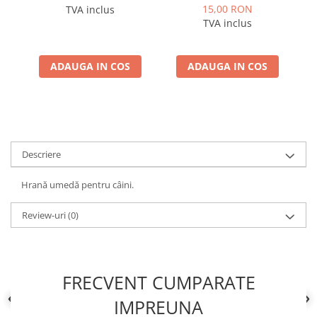
Linseed Oil for Puppy 260
15,00 RON
TVA inclus
g – Hrană umedă
TVA inclus
completă pentru pui
ADAUGA IN COS
ADAUGA IN COS
Descriere
Hrană umedă pentru câini.
Review-uri
(0)
FRECVENT CUMPARATE
IMPREUNA