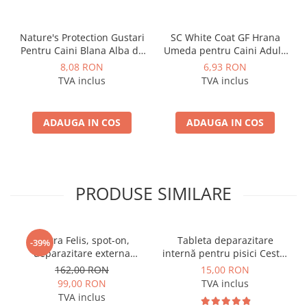
Nature's Protection Gustari
SC White Coat GF Hrana
Pentru Caini Blana Alba de
Umeda pentru Caini Adulti
Toate Rasele cu Ton si
cu Peste Alb si Krill in Sos
8,08 RON
6,93 RON
Biban 70g
85 Gr
TVA inclus
TVA inclus
ADAUGA IN COS
ADAUGA IN COS
PRODUSE SIMILARE
Vectra Felis, spot-on,
Tableta deparazitare
-39%
deparazitare externa
internă pentru pisici Cestal
pentru pisici, 3 pipete
Cat Chew 2 comprimate
162,00 RON
15,00 RON
99,00 RON
TVA inclus
TVA inclus