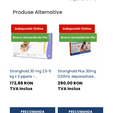
Produse Alternative
Stronghold 30 mg 2.5-5
Stronghold Plus 30mg
Sele
kg x 3 pipete -
0,50ml, deparazitare
pent
deparazitare externa si
externa pentru pisici 2,5-
172,86 RON
290,00 RON
de 
interna pentru caini
5kg, 3 pipete
TVA inclus
TVA inclus
TVA
PRECOMANDA
PRECOMANDA