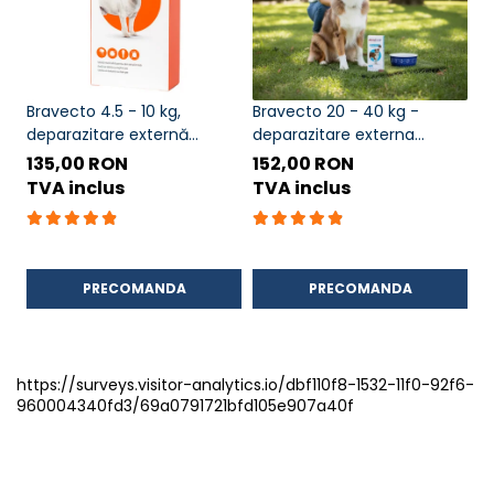
Bravecto 4.5 - 10 kg,
Bravecto 20 - 40 kg -
Br
deparazitare externă
deparazitare externa
d
pentru câini
pentru caini
pe
135,00 RON
152,00 RON
1
TVA inclus
TVA inclus
T
PRECOMANDA
PRECOMANDA
https://surveys.visitor-analytics.io/dbf110f8-1532-11f0-92f6-
960004340fd3/69a0791721bfd105e907a40f