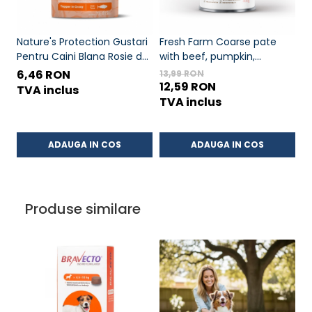
Nature's Protection Gustari
Fresh Farm Coarse pate
12
Pentru Caini Blana Rosie de
with beef, pumpkin,
Agei
Toate Rasele cu Ton 70g
potatoes and parsley 400g
c
6,46 RON
7
13,99 RON
12,59 RON
TVA inclus
T
TVA inclus
ADAUGA IN COS
ADAUGA IN COS
Produse similare