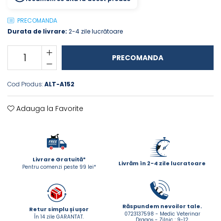
ACCESORII
PRECOMANDA
TRIXIE
Durata de livrare:
2-4 zile lucrătoare
JUCARII
HĂINUȚE
PRECOMANDA
Masina de tuns
Perie
Cod Produs:
ALT-A152
Recipient hrana
Adauga la Favorite
Livrare Gratuită*
Livrăm în 2-4 zile lucratoare
Pentru comenzi peste 99 lei*
Răspundem nevoilor tale.
Retur simplu și ușor
0723137598 - Medic Veterinar
În 14 zile GARANTAT.
Dragoș - Zilnic : 9-12