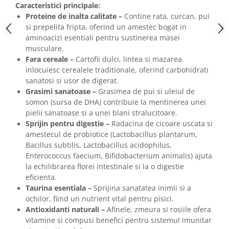
Caracteristici principale:
Proteine de inalta calitate –
Contine rata, curcan, pui
si prepelita fripta, oferind un amestec bogat in
aminoacizi esentiali pentru sustinerea masei
musculare.
Fara cereale –
Cartofii dulci, lintea si mazarea
inlocuiesc cerealele traditionale, oferind carbohidrati
sanatosi si usor de digerat.
Grasimi sanatoase –
Grasimea de pui si uleiul de
somon (sursa de DHA) contribuie la mentinerea unei
pielii sanatoase si a unei blani stralucitoare.
Sprijin pentru digestie –
Radacina de cicoare uscata si
amestecul de probiotice (Lactobacillus plantarum,
Bacillus subtilis, Lactobacillus acidophilus,
Enterococcus faecium, Bifidobacterium animalis) ajuta
la echilibrarea florei intestinale si la o digestie
eficienta.
Taurina esentiala –
Sprijina sanatatea inimii si a
ochilor, fiind un nutrient vital pentru pisici.
Antioxidanti naturali –
Afinele, zmeura si rosiile ofera
vitamine si compusi benefici pentru sistemul imunitar