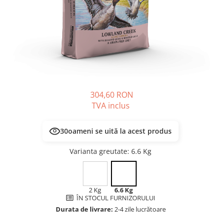
PLICURI
SALAM
CONSERVE
SUPA
DIETE VETERINARE
DIETE VETERINARE
DIETĂ USCATĂ
ROYAL CANIN DIETE
DIETĂ UMEDĂ
HILLS PD
ANTIPARAZITARE EXTERNE
Calibra Diets
PIPETE
MONGE
304,60 RON
ADVANTAGE
ANTIPARAZITARE EXTERNE
TVA inclus
PASTILE
PIPETE
ANTIPARAZITARE INTERNE
ZGĂRZI
30
oameni se uită la acest produs
ACCESORII
COMPRIMATE
Varianta greutate
: 6.6 Kg
NISIP
ANTIPARAZITARE INTERNE
SUPLIMENTE
VITAMINE ȘI SUPLIMENTE
NUTRACEUTICE
2 Kg
6.6 Kg
ÎN STOCUL FURNIZORULUI
VITAMINE
Durata de livrare:
2-4 zile lucrătoare
RECOMPENSE