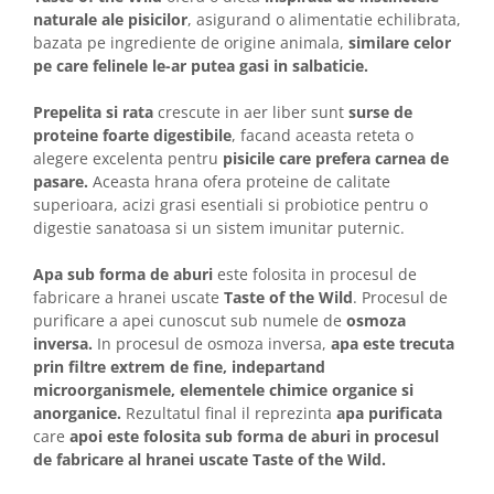
naturale ale pisicilor
, asigurand o alimentatie echilibrata,
bazata pe ingrediente de origine animala,
similare celor
pe care felinele le-ar putea gasi in salbaticie.
Prepelita si rata
crescute in aer liber sunt
surse de
proteine foarte digestibile
, facand aceasta reteta o
alegere excelenta pentru
pisicile care prefera carnea de
pasare.
Aceasta hrana ofera proteine de calitate
superioara, acizi grasi esentiali si probiotice pentru o
digestie sanatoasa si un sistem imunitar puternic.
Apa sub forma de aburi
este folosita in procesul de
fabricare a hranei uscate
Taste of the Wild
. Procesul de
purificare a apei cunoscut sub numele de
osmoza
inversa.
In procesul de osmoza inversa,
apa este trecuta
prin filtre extrem de fine, indepartand
microorganismele, elementele chimice organice si
anorganice.
Rezultatul final il reprezinta
apa purificata
care
apoi este folosita sub forma de aburi in procesul
de fabricare al hranei uscate Taste of the Wild.