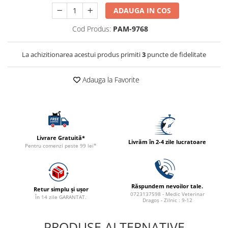
ACCESORII
ADAUGA IN COS
TRIXIE
Cod Produs:
PAM-9768
JUCARII
HĂINUȚE
La achizitionarea acestui produs primiti
3
puncte de fidelitate
Masina de tuns
Perie
Adauga la Favorite
Recipient hrana
Livrare Gratuită*
Livrăm în 2-4 zile lucratoare
Pentru comenzi peste 99 lei*
Răspundem nevoilor tale.
Retur simplu și ușor
0723137598 - Medic Veterinar
În 14 zile GARANTAT.
Dragoș - Zilnic : 9-12
PRODUSE ALTERNATIVE