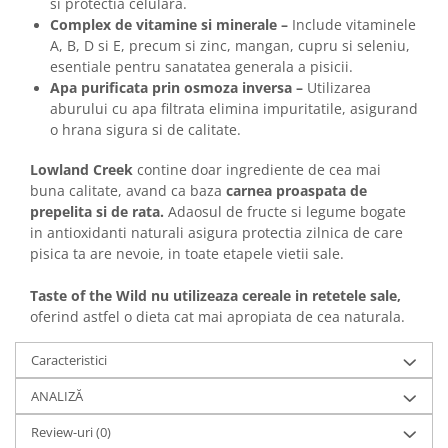
si protectia celulara.
Complex de vitamine si minerale –
Include vitaminele
A, B, D si E, precum si zinc, mangan, cupru si seleniu,
esentiale pentru sanatatea generala a pisicii.
Apa purificata prin osmoza inversa –
Utilizarea
aburului cu apa filtrata elimina impuritatile, asigurand
o hrana sigura si de calitate.
Lowland Creek
contine doar ingrediente de cea mai
buna calitate, avand ca baza
carnea proaspata de
prepelita si de rata.
Adaosul de fructe si legume bogate
in antioxidanti naturali asigura protectia zilnica de care
pisica ta are nevoie, in toate etapele vietii sale.
Taste of the Wild nu utilizeaza cereale in retetele sale,
oferind astfel o dieta cat mai apropiata de cea naturala.
Caracteristici
ANALIZĂ
Review-uri
(0)