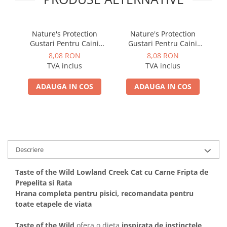
Nature's Protection
Nature's Protection
Gustari Pentru Caini
Gustari Pentru Caini
Blana Alba de Toate
Blana Alba de Toate
8,08 RON
8,08 RON
Rasele cu Ton si Biban
Rasele cu Ton si Somon
TVA inclus
TVA inclus
70g
70g
ADAUGA IN COS
ADAUGA IN COS
Descriere
Taste of the Wild Lowland Creek Cat cu Carne Fripta de
Prepelita si Rata
Hrana completa pentru pisici, recomandata pentru
toate etapele de viata
Taste of the Wild
ofera o dieta
inspirata de instinctele