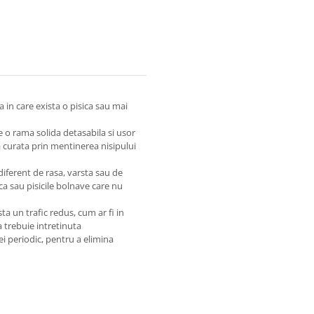
a in care exista o pisica sau mai
e o rama solida detasabila si usor
a curata prin mentinerea nisipului
ndiferent de rasa, varsta sau de
ica sau pisicile bolnave care nu
sta un trafic redus, cum ar fi in
a trebuie intretinuta
ei periodic, pentru a elimina