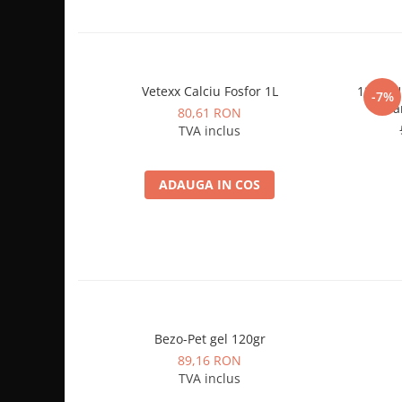
Vetexx Calciu Fosfor 1L
12 kg H
-7%
hra
80,61 RON
TVA inclus
ADAUGA IN COS
Bezo-Pet gel 120gr
89,16 RON
TVA inclus