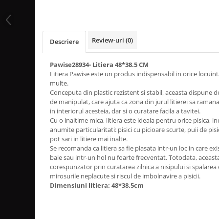
Review-uri
(0)
Descriere
Pawise28934- Litiera 48*38.5 CM
Litiera Pawise este un produs indispensabil in orice locuint
multe.
Conceputa din plastic rezistent si stabil, aceasta dispune d
de manipulat, care ajuta ca zona din jurul litierei sa raman
in interiorul acesteia, dar si o curatare facila a tavitei.
Cu o inaltime mica, litiera este ideala pentru orice pisica, i
anumite particularitati: pisici cu picioare scurte, puii de pis
pot sari in litiere mai inalte.
Se recomanda ca litiera sa fie plasata intr-un loc in care exi
baie sau intr-un hol nu foarte frecventat. Totodata, aceast
corespunzator prin curatarea zilnica a nisipului si spalarea 
mirosurile neplacute si riscul de imbolnavire a pisicii.
Dimensiuni litiera: 48*38.5cm