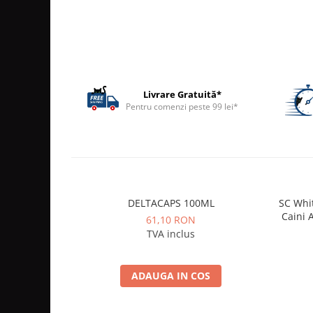
ACCESORII
TRIXIE
JUCARII
HĂINUȚE
Masina de tuns
Livrare Gratuită*
Perie
Pentru comenzi peste 99 lei*
Recipient hrana
DELTACAPS 100ML
SC Whi
Caini A
61,10 RON
TVA inclus
ADAUGA IN COS