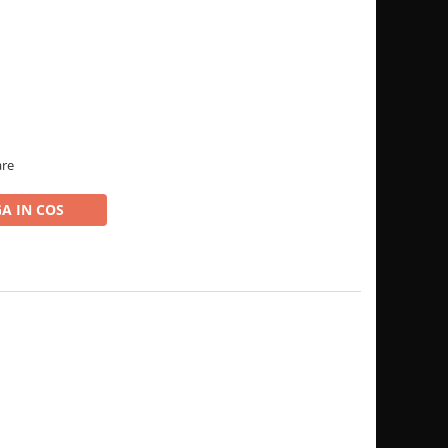
are
A IN COS