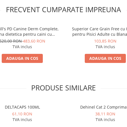
FRECVENT CUMPARATE IMPREUNA
ill's PD Canine Derm Complete,
Superior Care Grain Free cu 
na dietetica pentru caini cu
pentru Pisici Adulte cu Blan
probleme dermatologice
520,00 RON
483,60 RON
103,85 RON
TVA inclus
TVA inclus
ADAUGA IN COS
ADAUGA IN COS
PRODUSE SIMILARE
DELTACAPS 100ML
Dehinel Cat 2 Comprima
61,10 RON
38,11 RON
TVA inclus
TVA inclus