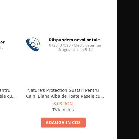
Răspundem nevoilor tale.
șor
0723137598 - Medic Veterinar
T.
Dragoș - Zilnic : 9-12
Pentru
Nature's Protection Gustari Pentru
Afp Go Fr
ele cu
Caini Blana Alba de Toate Rasele cu
Ton si Biban 70g
8,08 RON
TVA inclus
ADAUGA IN COS
A