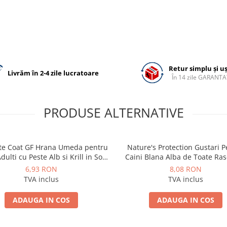
Retur simplu și u
Livrăm în 2-4 zile lucratoare
În 14 zile GARANTA
PRODUSE ALTERNATIVE
te Coat GF Hrana Umeda pentru
Nature's Protection Gustari 
dulti cu Peste Alb si Krill in Sos
Caini Blana Alba de Toate Ras
85 Gr
Ton si Somon 70g
6,93 RON
8,08 RON
TVA inclus
TVA inclus
ADAUGA IN COS
ADAUGA IN COS