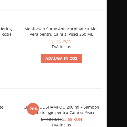
Hering
Menforsan Spray Antiscarpinat cu Aloe
Pawise S
a Rosie
Vera pentru Caini si Pisici 250 ML
Perie cu 
91,15 RON
TVA inclus
ADAUGA IN COS
te
CHAMINOL SHAMPOO 200 ml – Șampon
Furinaid
-20%
-20%
Dermatologic pentru Câini și Pisici
urin
67,10 RON
53,68 RON
1
TVA inclus