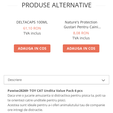
PRODUSE ALTERNATIVE
DELTACAPS 100ML
Nature's Protection
Gustari Pentru Caini
61,10 RON
Blana Alba de Toate
8,08 RON
TVA inclus
Rasele cu Ton si Somon
R
TVA inclus
70g
ADAUGA IN COS
ADAUGA IN COS
Descriere
Pawise28269- TOY CAT Undita Value Pack 6 pcs
Daca vrei o jucarie amuzanta si distractiva pentru pisica ta, poti sa
te orientezi catre unditele pentru pisici.
Acestea sunt ideale pentru a-i oferi animalutului tau de companie
ore intregi de distractie.