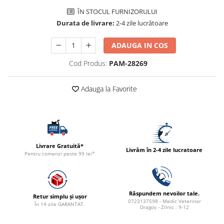
ACCESORII
ÎN STOCUL FURNIZORULUI
TRIXIE
Durata de livrare:
2-4 zile lucrătoare
JUCARII
ADAUGA IN COS
HĂINUȚE
Masina de tuns
Cod Produs:
PAM-28269
Perie
Recipient hrana
Adauga la Favorite
Livrare Gratuită*
Livrăm în 2-4 zile lucratoare
Pentru comenzi peste 99 lei*
Răspundem nevoilor tale.
Retur simplu și ușor
0723137598 - Medic Veterinar
În 14 zile GARANTAT.
Dragoș - Zilnic : 9-12