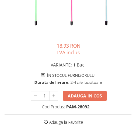
PLICURI
SALAM
CONSERVE
SUPA
DIETE VETERINARE
DIETE VETERINARE
DIETĂ USCATĂ
ROYAL CANIN DIETE
DIETĂ UMEDĂ
HILLS PD
ANTIPARAZITARE EXTERNE
18,93 RON
Calibra Diets
TVA inclus
PIPETE
MONGE
ADVANTAGE
ANTIPARAZITARE EXTERNE
VARIANTE
:
1 Buc
PASTILE
PIPETE
ÎN STOCUL FURNIZORULUI
ANTIPARAZITARE INTERNE
ZGĂRZI
Durata de livrare:
2-4 zile lucrătoare
ACCESORII
COMPRIMATE
NISIP
ADAUGA IN COS
ANTIPARAZITARE INTERNE
SUPLIMENTE
VITAMINE ȘI SUPLIMENTE
Cod Produs:
PAM-28092
NUTRACEUTICE
Adauga la Favorite
VITAMINE
RECOMPENSE