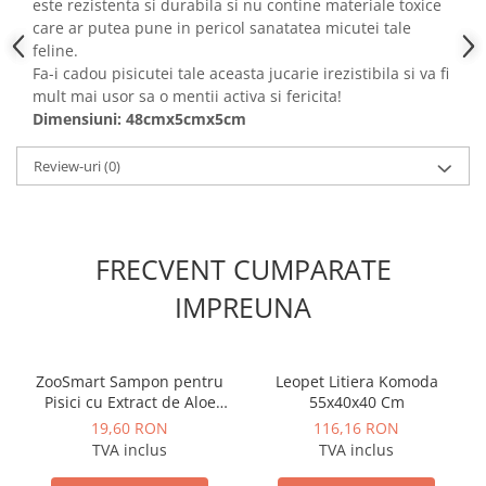
este rezistenta si durabila si nu contine materiale toxice
care ar putea pune in pericol sanatatea micutei tale
feline.
Fa-i cadou pisicutei tale aceasta jucarie irezistibila si va fi
mult mai usor sa o mentii activa si fericita!
Dimensiuni: 48cmx5cmx5cm
Review-uri
(0)
FRECVENT CUMPARATE
IMPREUNA
ZooSmart Sampon pentru
Leopet Litiera Komoda
Pisici cu Extract de Aloe
55x40x40 Cm
Vera
19,60 RON
116,16 RON
TVA inclus
TVA inclus