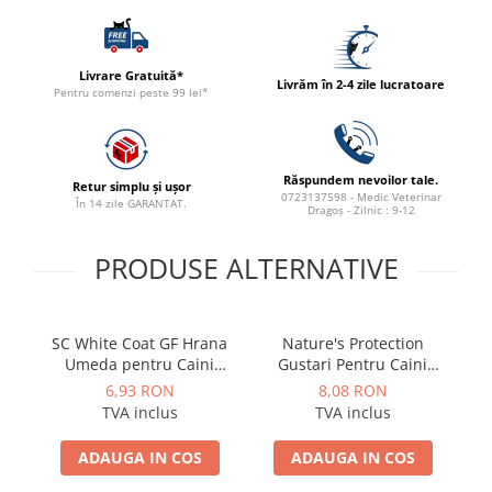
ACCESORII
TRIXIE
Livrare Gratuită*
JUCARII
Livrăm în 2-4 zile lucratoare
Pentru comenzi peste 99 lei*
HĂINUȚE
Masina de tuns
Perie
Răspundem nevoilor tale.
Retur simplu și ușor
Recipient hrana
0723137598 - Medic Veterinar
În 14 zile GARANTAT.
Dragoș - Zilnic : 9-12
PRODUSE ALTERNATIVE
SC White Coat GF Hrana
Nature's Protection
Umeda pentru Caini
Gustari Pentru Caini
Adulti cu Peste Alb si Krill
Blana Alba de Toate
6,93 RON
8,08 RON
in Sos 85 Gr
Rasele cu Ton si Somon
R
TVA inclus
TVA inclus
70g
ADAUGA IN COS
ADAUGA IN COS