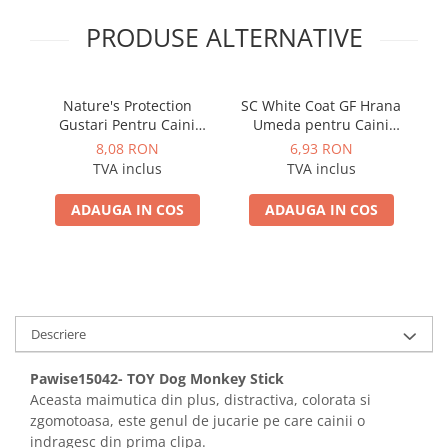
PRODUSE ALTERNATIVE
Nature's Protection
SC White Coat GF Hrana
Gustari Pentru Caini
Umeda pentru Caini
Blana Alba de Toate
Adulti cu Peste Alb si Krill
8,08 RON
6,93 RON
Rasele cu Ton si Biban
in Sos 85 Gr
TVA inclus
TVA inclus
70g
ADAUGA IN COS
ADAUGA IN COS
Descriere
Pawise15042- TOY Dog Monkey Stick
Aceasta maimutica din plus, distractiva, colorata si
zgomotoasa, este genul de jucarie pe care cainii o
indragesc din prima clipa.