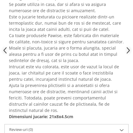
Se poate utiliza in casa, dar si afara si va asigura
numeroase ore de distractie si amuzament.
Este o jucarie texturata cu picioare realizate dintr-un
termoplastic dur, numai bun de ros si de mestecat, care
incita la joaca atat cainii adulti, cat si puii de catel.
Ca toate produsele Pawise, este fabricata din materiale
de calitate, non-toxice si sigure pentru sanatatea cainilor.
Moale si placuta, jucaria are o forma alungita, special
aleasa pentru a fi usor de prins cu botul atat in timpul
sedintelor de dresaj, cat si la joaca.
Intrucat este viu colorata, este usor de vazut la locul de
joaca, iar chitaitul pe care il scoate o face irezistibila
pentru catei, incurajand instinctul natural de joaca.
Ajuta la prevenirea plictiselii si a anxietatii si ofera
numeroase ore de distractie, mentinand cainii activi si
fericiti. Totodata, poate preveni comportamentul
distructiv al cainilor cauzat fie de plictiseala, fie de
instinctul natural de ros.
Dimensiuni jucarie: 21x8x4.5cm
Review-uri
(0)