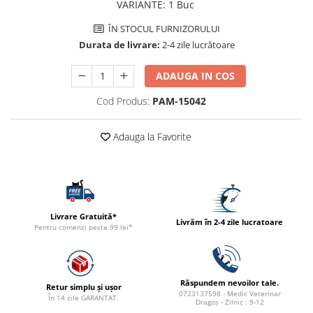
VARIANTE
:
1 Buc
ACCESORII
ÎN STOCUL FURNIZORULUI
TRIXIE
Durata de livrare:
2-4 zile lucrătoare
JUCARII
HĂINUȚE
ADAUGA IN COS
Masina de tuns
Cod Produs:
PAM-15042
Perie
Recipient hrana
Adauga la Favorite
Livrare Gratuită*
Livrăm în 2-4 zile lucratoare
Pentru comenzi peste 99 lei*
Răspundem nevoilor tale.
Retur simplu și ușor
0723137598 - Medic Veterinar
În 14 zile GARANTAT.
Dragoș - Zilnic : 9-12