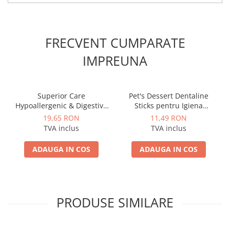
FRECVENT CUMPARATE
IMPREUNA
Superior Care
Pet's Dessert Dentaline
Hypoallergenic & Digestive
Sticks pentru Igiena
Care with Salmon (110g)
Dentara cu Rata
19,65 RON
11,49 RON
TVA inclus
TVA inclus
ADAUGA IN COS
ADAUGA IN COS
PRODUSE SIMILARE