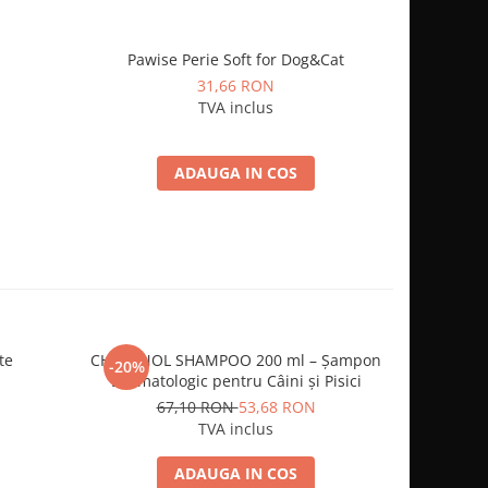
Pawise Perie Soft for Dog&Cat
Bio PetA
31,66 RON
TVA inclus
ADAUGA IN COS
te
CHAMINOL SHAMPOO 200 ml – Șampon
Furinaid
-20%
-20%
Dermatologic pentru Câini și Pisici
urin
67,10 RON
53,68 RON
1
TVA inclus
ADAUGA IN COS