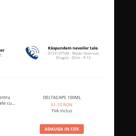
Răspundem nevoilor tale.
șor
0723137598 - Medic Veterinar
T.
Dragoș - Zilnic : 9-12
Pentru
DELTACAPS 100ML
Pawise An
ele cu
61,10 RON
TVA inclus
ADAUGA IN COS
A