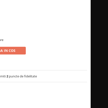
are
A IN COS
imiti
2
puncte de fidelitate