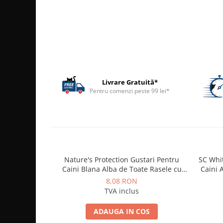
ACCESORII
TRIXIE
JUCARII
HĂINUȚE
Masina de tuns
Perie
Livrare Gratuită*
Recipient hrana
Pentru comenzi peste 99 lei*
Nature's Protection Gustari Pentru
SC Whi
Caini Blana Alba de Toate Rasele cu
Caini A
Ton si Biban 70g
8,08 RON
TVA inclus
ADAUGA IN COS