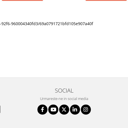
11f0-92f6-960004340fd3/69a0791721bfd105e907a40f
SOCIAL
Urmareste-ne in social media