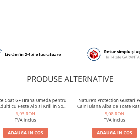
Retur simplu și u
Livrăm în 2-4 zile lucratoare
În 14 zile GARANTA
PRODUSE ALTERNATIVE
te Coat GF Hrana Umeda pentru
Nature's Protection Gustari 
dulti cu Peste Alb si Krill in Sos
Caini Blana Alba de Toate Ras
85 Gr
Ton si Somon 70g
6,93 RON
8,08 RON
TVA inclus
TVA inclus
ADAUGA IN COS
ADAUGA IN COS