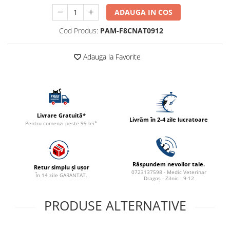
ACCESORII
ADAUGA IN COS
TRIXIE
Cod Produs:
PAM-F8CNAT0912
JUCARII
HĂINUȚE
Adauga la Favorite
Masina de tuns
Perie
Recipient hrana
Livrare Gratuită*
Livrăm în 2-4 zile lucratoare
Pentru comenzi peste 99 lei*
Răspundem nevoilor tale.
Retur simplu și ușor
0723137598 - Medic Veterinar
În 14 zile GARANTAT.
Dragoș - Zilnic : 9-12
PRODUSE ALTERNATIVE