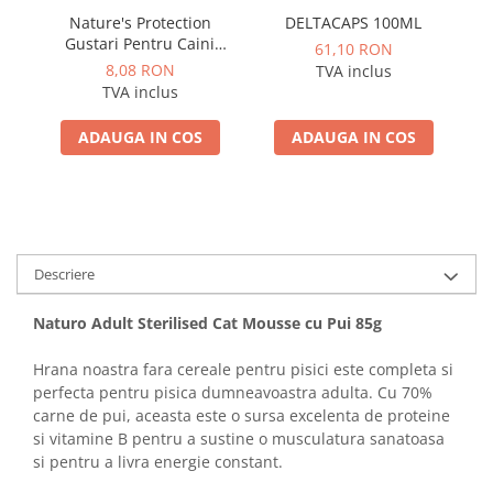
Nature's Protection
DELTACAPS 100ML
S
Gustari Pentru Caini
61,10 RON
Blana Alba de Toate
Adu
8,08 RON
TVA inclus
Rasele cu Ton si Biban
TVA inclus
70g
ADAUGA IN COS
ADAUGA IN COS
Descriere
Naturo Adult Sterilised Cat Mousse cu Pui 85g
Hrana noastra fara cereale pentru pisici este completa si
perfecta pentru pisica dumneavoastra adulta. Cu 70%
carne de pui, aceasta este o sursa excelenta de proteine
si vitamine B pentru a sustine o musculatura sanatoasa
si pentru a livra energie constant.