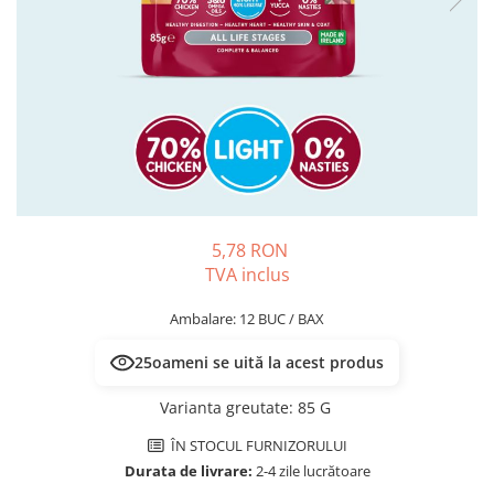
PLICURI
SALAM
CONSERVE
SUPA
DIETE VETERINARE
DIETE VETERINARE
DIETĂ USCATĂ
ROYAL CANIN DIETE
DIETĂ UMEDĂ
HILLS PD
ANTIPARAZITARE EXTERNE
Calibra Diets
PIPETE
MONGE
ADVANTAGE
ANTIPARAZITARE EXTERNE
PASTILE
5,78 RON
PIPETE
TVA inclus
ANTIPARAZITARE INTERNE
ZGĂRZI
ACCESORII
Ambalare: 12 BUC / BAX
COMPRIMATE
NISIP
ANTIPARAZITARE INTERNE
25
oameni se uită la acest produs
SUPLIMENTE
VITAMINE ȘI SUPLIMENTE
Varianta greutate
:
85 G
NUTRACEUTICE
ÎN STOCUL FURNIZORULUI
VITAMINE
Durata de livrare:
2-4 zile lucrătoare
RECOMPENSE