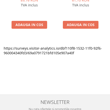
89,16 RON
61,10 RON
TVA inclus
TVA inclus
ADAUGA IN COS
ADAUGA IN COS
https://surveys.visitor-analytics.io/dbf110f8-1532-11f0-92f6-
960004340fd3/69a0791721bfd105e907a40f
NEWSLETTER
Nu rata ofertele si promotiile noastre