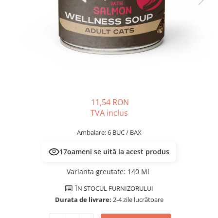
PLICURI
SALAM
CONSERVE
SUPA
DIETE VETERINARE
DIETE VETERINARE
DIETĂ USCATĂ
ROYAL CANIN DIETE
DIETĂ UMEDĂ
HILLS PD
ANTIPARAZITARE EXTERNE
Calibra Diets
PIPETE
MONGE
ADVANTAGE
ANTIPARAZITARE EXTERNE
11,54 RON
PASTILE
TVA inclus
PIPETE
ANTIPARAZITARE INTERNE
ZGĂRZI
Ambalare: 6 BUC / BAX
ACCESORII
COMPRIMATE
17
oameni se uită la acest produs
NISIP
ANTIPARAZITARE INTERNE
SUPLIMENTE
VITAMINE ȘI SUPLIMENTE
Varianta greutate
:
140 Ml
NUTRACEUTICE
ÎN STOCUL FURNIZORULUI
VITAMINE
Durata de livrare:
2-4 zile lucrătoare
RECOMPENSE