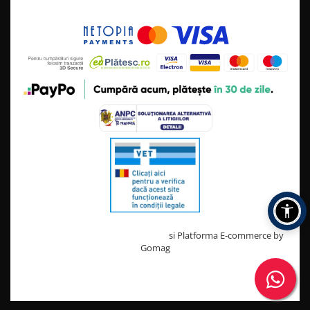
Creat cu ❤ și cu 🧠 de TrifanDan.ro
si
Platforma E-commerce by
Gomag