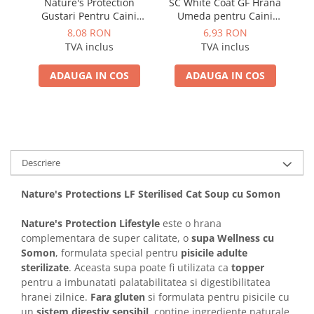
Nature's Protection
SC White Coat GF Hrana
Gustari Pentru Caini
Umeda pentru Caini
Blana Alba de Toate
Adulti cu Peste Alb si Krill
8,08 RON
6,93 RON
Rasele cu Ton si Biban
in Sos 85 Gr
TVA inclus
TVA inclus
70g
ADAUGA IN COS
ADAUGA IN COS
Descriere
Nature's Protections LF Sterilised Cat Soup cu Somon
Nature's Protection Lifestyle
este o hrana
complementara de super calitate, o
supa Wellness cu
Somon
, formulata special pentru
pisicile adulte
sterilizate
. Aceasta supa poate fi utilizata ca
topper
pentru a imbunatati palatabilitatea si digestibilitatea
hranei zilnice.
Fara gluten
si formulata pentru pisicile cu
un
sistem digestiv sensibil,
contine ingrediente naturale