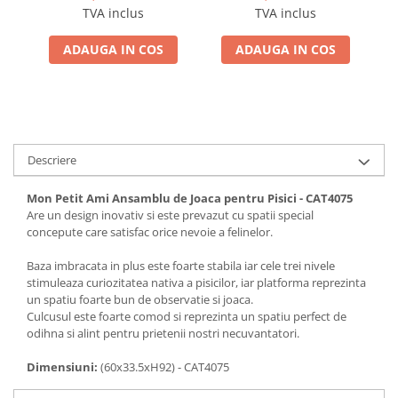
in Sos 85 Gr
Rasele cu Ton si Somon
R
TVA inclus
TVA inclus
70g
ADAUGA IN COS
ADAUGA IN COS
Descriere
Mon Petit Ami Ansamblu de Joaca pentru Pisici - CAT4075
Are un design inovativ si este prevazut cu spatii special
concepute care satisfac orice nevoie a felinelor.
Baza imbracata in plus este foarte stabila iar cele trei nivele
stimuleaza curiozitatea nativa a pisicilor, iar platforma reprezinta
un spatiu foarte bun de observatie si joaca.
Culcusul este foarte comod si reprezinta un spatiu perfect de
odihna si alint pentru prietenii nostri necuvantatori.
Dimensiuni:
(60x33.5xH92) - CAT4075