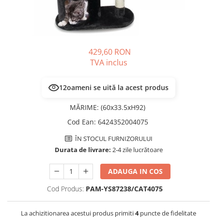
PLICURI
SALAM
CONSERVE
SUPA
DIETE VETERINARE
DIETE VETERINARE
DIETĂ USCATĂ
ROYAL CANIN DIETE
429,60 RON
DIETĂ UMEDĂ
TVA inclus
HILLS PD
ANTIPARAZITARE EXTERNE
Calibra Diets
PIPETE
12
oameni se uită la acest produs
MONGE
ADVANTAGE
ANTIPARAZITARE EXTERNE
MĂRIME
:
(60x33.5xH92)
PASTILE
PIPETE
ANTIPARAZITARE INTERNE
Cod Ean
:
6424352004075
ZGĂRZI
ACCESORII
ÎN STOCUL FURNIZORULUI
COMPRIMATE
Durata de livrare:
2-4 zile lucrătoare
NISIP
ANTIPARAZITARE INTERNE
SUPLIMENTE
VITAMINE ȘI SUPLIMENTE
ADAUGA IN COS
NUTRACEUTICE
Cod Produs:
PAM-YS87238/CAT4075
VITAMINE
RECOMPENSE
La achizitionarea acestui produs primiti
4
puncte de fidelitate