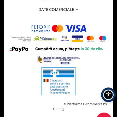
DATE COMERCIALE
Creat cu ❤ și cu 🧠 de TrifanDan.ro
si
Platforma E-commerce by
Gomag