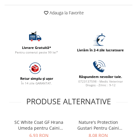
ACCESORII
Adauga la Favorite
TRIXIE
JUCARII
HĂINUȚE
Masina de tuns
Perie
Livrare Gratuită*
Livrăm în 2-4 zile lucratoare
Pentru comenzi peste 99 lei*
Recipient hrana
Răspundem nevoilor tale.
Retur simplu și ușor
0723137598 - Medic Veterinar
În 14 zile GARANTAT.
Dragoș - Zilnic : 9-12
PRODUSE ALTERNATIVE
SC White Coat GF Hrana
Nature's Protection
Umeda pentru Caini
Gustari Pentru Caini
Adulti cu Peste Alb si Krill
Blana Alba de Toate
6,93 RON
8,08 RON