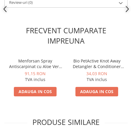
Review-uri
(0)
FRECVENT CUMPARATE
IMPREUNA
Menforsan Spray
Bio PetActive Knot Away
Antiscarpinat cu Aloe Vera
Detangler & Conditioner
pentru Caini si Pisici 250 ML
250 ML
91,15 RON
34,03 RON
TVA inclus
TVA inclus
ADAUGA IN COS
ADAUGA IN COS
PRODUSE SIMILARE