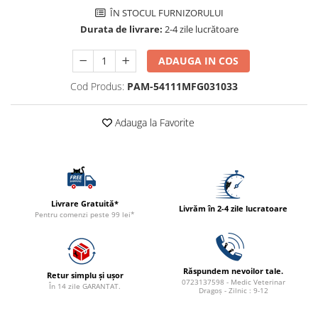
ACCESORII
ÎN STOCUL FURNIZORULUI
Durata de livrare:
2-4 zile lucrătoare
TRIXIE
JUCARII
ADAUGA IN COS
HĂINUȚE
Cod Produs:
PAM-54111MFG031033
Masina de tuns
Perie
Adauga la Favorite
Recipient hrana
Livrare Gratuită*
Livrăm în 2-4 zile lucratoare
Pentru comenzi peste 99 lei*
Răspundem nevoilor tale.
Retur simplu și ușor
0723137598 - Medic Veterinar
În 14 zile GARANTAT.
Dragoș - Zilnic : 9-12