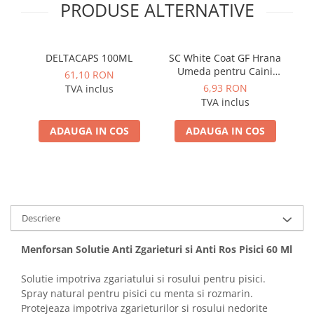
PRODUSE ALTERNATIVE
DELTACAPS 100ML
SC White Coat GF Hrana
Umeda pentru Caini
61,10 RON
Adulti cu Peste Alb si Krill
6,93 RON
TVA inclus
in Sos 85 Gr
R
TVA inclus
ADAUGA IN COS
ADAUGA IN COS
Descriere
Menforsan Solutie Anti Zgarieturi si Anti Ros Pisici 60 Ml
Solutie impotriva zgariatului si rosului pentru pisici.
Spray natural pentru pisici cu menta si rozmarin.
Protejeaza impotriva zgarieturilor si rosului nedorite