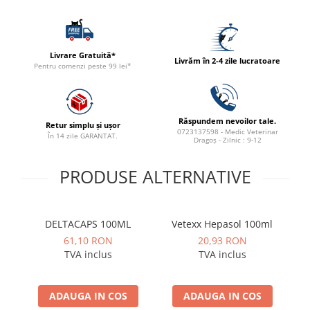
ACCESORII
TRIXIE
JUCARII
Livrare Gratuită*
Livrăm în 2-4 zile lucratoare
HĂINUȚE
Pentru comenzi peste 99 lei*
Masina de tuns
Perie
Recipient hrana
Răspundem nevoilor tale.
Retur simplu și ușor
0723137598 - Medic Veterinar
În 14 zile GARANTAT.
Dragoș - Zilnic : 9-12
PRODUSE ALTERNATIVE
DELTACAPS 100ML
Vetexx Hepasol 100ml
w
61,10 RON
20,93 RON
TVA inclus
TVA inclus
ADAUGA IN COS
ADAUGA IN COS