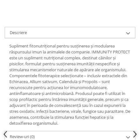
Descriere
Supliment fitonutrițional pentru susținerea și modularea
răspunsului imun la animalele de companie. IMMUNITY PROTECT
este un supliment nutrițional complex, destinat câinilor și
pisicilor, formulat pentru susținerea imunității nespecifice și
stimularea mecanismelor naturale de apărare ale organismului.
Componentele fitoterapice selecționate – inclusiv extractele din
Echinacea, Allium sativum, Calendula și Propolis – sunt
recunoscute pentru acțiunea lor imunomodulatoare,
antiinflamatoare și antimicrobiană. Produsul poate fi utilizat în
scop profilactic pentru întărirea imunității generale, precum și ca
adjuvant în perioada de convalescență sau în cazul expunerii la
stres oxidativ, infecții bacteriene, virale, fungice sau parazitare. De
asemenea, contribuie la stimularea funcției hepatice și la
detoxifierea organismului.
Review-uri
(0)