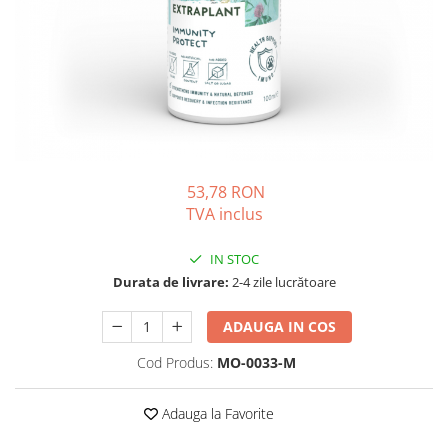
PLICURI
SALAM
CONSERVE
SUPA
DIETE VETERINARE
DIETE VETERINARE
DIETĂ USCATĂ
ROYAL CANIN DIETE
DIETĂ UMEDĂ
HILLS PD
ANTIPARAZITARE EXTERNE
Calibra Diets
PIPETE
MONGE
53,78 RON
ADVANTAGE
ANTIPARAZITARE EXTERNE
TVA inclus
PASTILE
PIPETE
ANTIPARAZITARE INTERNE
IN STOC
ZGĂRZI
ACCESORII
Durata de livrare:
2-4 zile lucrătoare
COMPRIMATE
NISIP
ANTIPARAZITARE INTERNE
ADAUGA IN COS
SUPLIMENTE
VITAMINE ȘI SUPLIMENTE
Cod Produs:
MO-0033-M
NUTRACEUTICE
VITAMINE
Adauga la Favorite
RECOMPENSE