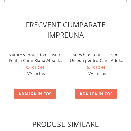
FRECVENT CUMPARATE
IMPREUNA
Nature's Protection Gustari
SC White Coat GF Hrana
Pentru Caini Blana Alba de
Umeda pentru Caini Adulti
Toate Rasele cu Ton si
cu Peste Alb si Krill in Sos
8,08 RON
6,93 RON
Somon 70g
85 Gr
TVA inclus
TVA inclus
ADAUGA IN COS
ADAUGA IN COS
PRODUSE SIMILARE