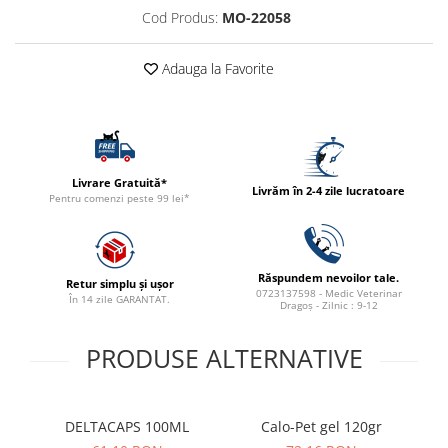
ACCESORII
Cod Produs:
MO-22058
TRIXIE
Adauga la Favorite
JUCARII
HĂINUȚE
Masina de tuns
Perie
Recipient hrana
Livrare Gratuită*
Livrăm în 2-4 zile lucratoare
Pentru comenzi peste 99 lei*
Răspundem nevoilor tale.
Retur simplu și ușor
0723137598 - Medic Veterinar
În 14 zile GARANTAT.
Dragoș - Zilnic : 9-12
PRODUSE ALTERNATIVE
DELTACAPS 100ML
Calo-Pet gel 120gr