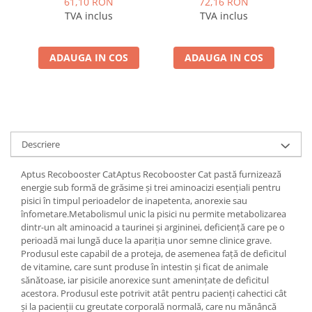
61,10 RON
72,16 RON
TVA inclus
TVA inclus
ADAUGA IN COS
ADAUGA IN COS
Descriere
Aptus Recobooster CatAptus Recobooster Cat pastă furnizează
energie sub formă de grăsime și trei aminoacizi esențiali pentru
pisici în timpul perioadelor de inapetenta, anorexie sau
înfometare.Metabolismul unic la pisici nu permite metabolizarea
dintr-un alt aminoacid a taurinei și argininei, deficiență care pe o
perioadă mai lungă duce la apariția unor semne clinice grave.
Produsul este capabil de a proteja, de asemenea față de deficitul
de vitamine, care sunt produse în intestin și ficat de animale
sănătoase, iar pisicile anorexice sunt amenințate de deficitul
acestora. Produsul este potrivit atât pentru pacienți cahectici cât
și la pacienții cu greutate corporală normală, care nu mănâncă