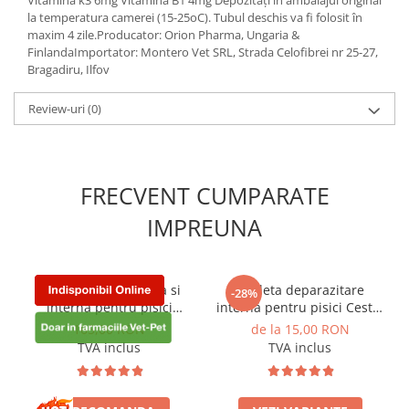
Vitamina k3 6mg Vitamina B1 4mg Depozitați în ambalajul original
la temperatura camerei (15-25oC). Tubul deschis va fi folosit în
maxim 4 zile.Producator: Orion Pharma, Ungaria &
FinlandaImportator: Montero Vet SRL, Strada Celofibrei nr 25-27,
Bragadiru, Ilfov
Review-uri
(0)
FRECVENT CUMPARATE
IMPREUNA
Deparazitare externa si
Tableta deparazitare
-28%
interna pentru pisici
internă pentru pisici Cestal
Stronghold 45 mg ( 2,5-7,5
Cat Chew 2 comprimate
165,00 RON
de la 15,00 RON
kg ) cutie cu 3 pipete
TVA inclus
TVA inclus