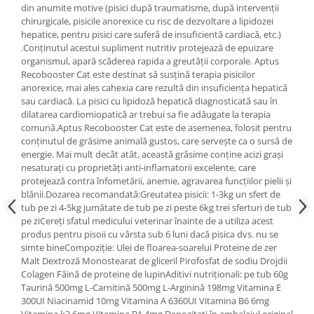
din anumite motive (pisici după traumatisme, după intervenții
chirurgicale, pisicile anorexice cu risc de dezvoltare a lipidozei
hepatice, pentru pisici care suferă de insuficientă cardiacă, etc.)
.Conținutul acestui supliment nutritiv protejează de epuizare
organismul, apară scăderea rapida a greutății corporale. Aptus
Recobooster Cat este destinat să susțină terapia pisicilor
anorexice, mai ales cahexia care rezultă din insuficiența hepatică
sau cardiacă. La pisici cu lipidoză hepatică diagnosticată sau în
dilatarea cardiomiopatică ar trebui sa fie adăugate la terapia
comună.Aptus Recobooster Cat este de asemenea, folosit pentru
conținutul de grăsime animală gustos, care servește ca o sursă de
energie. Mai mult decât atât, această grăsime conține acizi grași
nesaturați cu proprietăți anti-inflamatorii excelente, care
protejează contra înfometării, anemie, agravarea funcțiilor pielii și
blănii.Dozarea recomandată:Greutatea pisicii: 1-3kg un sfert de
tub pe zi 4-5kg jumătate de tub pe zi peste 6kg trei sferturi de tub
pe ziCereți sfatul medicului veterinar înainte de a utiliza acest
produs pentru pisoii cu vârsta sub 6 luni dacă pisica dvs. nu se
simte bineCompoziție: Ulei de floarea-soarelui Proteine de zer
Malt Dextroză Monostearat de gliceril Pirofosfat de sodiu Drojdii
Colagen Făină de proteine de lupinAditivi nutriționali: pe tub 60g
Taurină 500mg L-Carnitină 500mg L-Arginină 198mg Vitamina E
300UI Niacinamid 10mg Vitamina A 6360UI Vitamina B6 6mg