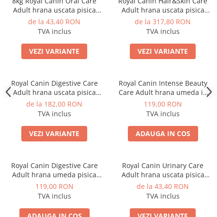
8kg Royal Canin Oral Care
Royal Canin Hair&Skin Care
Adult hrana uscata pisica
Adult hrana uscata pisica
pentru reducerea formarii
pentru piele si blana, 10 kg
de la 43,40 RON
de la 317,80 RON
tartrului
TVA inclus
TVA inclus
VEZI VARIANTE
VEZI VARIANTE
Royal Canin Digestive Care
Royal Canin Intense Beauty
Adult hrana uscata pisica
Care Adult hrana umeda in
pentru confort digestiv, 10 kg
aspic pisica pentru piele si
de la 182,00 RON
119,00 RON
blana sanatoase, 12 x 85 g
TVA inclus
TVA inclus
VEZI VARIANTE
ADAUGA IN COS
Royal Canin Digestive Care
Royal Canin Urinary Care
Adult hrana umeda pisica
Adult hrana uscata pisica
pentru confort digestiv, 12 x
pentru sanatatea tractului
119,00 RON
de la 43,40 RON
85 g
urinar, 400 g
TVA inclus
TVA inclus
ADAUGA IN COS
VEZI VARIANTE