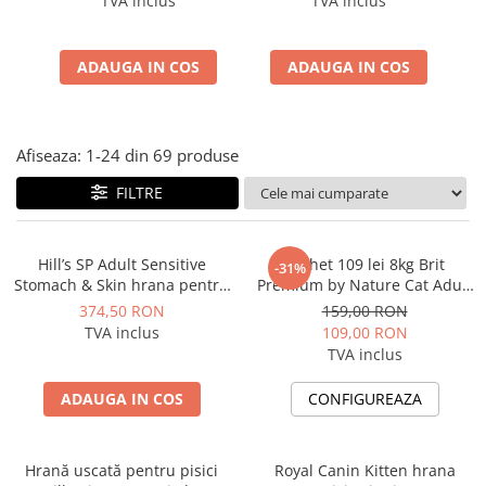
TVA inclus
TVA inclus
ACCESORII
TRIXIE
ADAUGA IN COS
ADAUGA IN COS
JUCARII
HĂINUȚE
Masina de tuns
Afiseaza:
1-
24
din
69
produse
Perie
Recipient hrana
FILTRE
Hill’s SP Adult Sensitive
Pachet 109 lei 8kg Brit
-31%
Stomach & Skin hrana pentru
Premium by Nature Cat Adult
pisici cu pui 7 kg
Chicken, hrana uscata pentru
374,50 RON
159,00 RON
pisici adulte + 162 lei Vectra
TVA inclus
109,00 RON
Felis, spot-on, deparazitare
TVA inclus
externa pentru pisici, 3 pipete
ADAUGA IN COS
CONFIGUREAZA
Hrană uscată pentru pisici
Royal Canin Kitten hrana