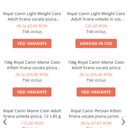
Royal Canin Light Weight Care
Royal Canin Light Weight Care
Adult hrana uscata pisica
Adult hrana umeda in sos
limitarea cresterii in greutate,
pisica pentru limitarea
de la 43,40 RON
120,40 RON
8 kg
cresterii in greutate, 12 x 85 g
TVA inclus
TVA inclus
VEZI VARIANTE
ADAUGA IN COS
10kg Royal Canin Maine Coon
10kg Royal Canin Maine Coon
Kitten hrana uscata pisica
Adult hrana uscata pisica
junior
de la 205,80 RON
de la 295,40 RON
TVA inclus
TVA inclus
VEZI VARIANTE
VEZI VARIANTE
Royal Canin Maine Coon Adult
Royal Canin Persian Kitten
hrana umeda pisica, 12 x 85 g
hrana uscata pisica junior, 2
kg
112,00 RON
de la 47,60 RON