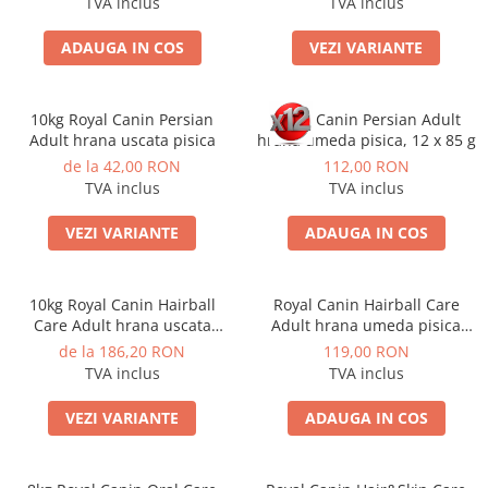
TVA inclus
TVA inclus
ADAUGA IN COS
VEZI VARIANTE
10kg Royal Canin Persian
Royal Canin Persian Adult
Adult hrana uscata pisica
hrana umeda pisica, 12 x 85 g
de la 42,00 RON
112,00 RON
TVA inclus
TVA inclus
VEZI VARIANTE
ADAUGA IN COS
10kg Royal Canin Hairball
Royal Canin Hairball Care
Care Adult hrana uscata
Adult hrana umeda pisica
pisica pentru limitarea
pentru controlul ghemurilor
de la 186,20 RON
119,00 RON
ghemurilor de blana
de blana, 12 x 85 g
TVA inclus
TVA inclus
VEZI VARIANTE
ADAUGA IN COS