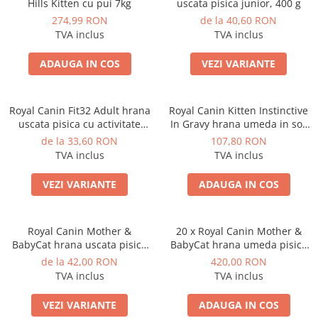
Hills Kitten cu pui 7kg
uscata pisica junior, 400 g
274,99 RON
de la 40,60 RON
TVA inclus
TVA inclus
ADAUGA IN COS
VEZI VARIANTE
Royal Canin Fit32 Adult hrana
Royal Canin Kitten Instinctive
uscata pisica cu activitate
In Gravy hrana umeda in sos
fizica moderata, 400 g
pentru pisica, 12 x 85 g
de la 33,60 RON
107,80 RON
TVA inclus
TVA inclus
VEZI VARIANTE
ADAUGA IN COS
Royal Canin Mother &
20 x Royal Canin Mother &
BabyCat hrana uscata pisica
BabyCat hrana umeda pisica
mama si puii pana la 4 luni,
mama si puii pana la 4 luni,
de la 42,00 RON
420,00 RON
400 g
195 g
TVA inclus
TVA inclus
VEZI VARIANTE
ADAUGA IN COS