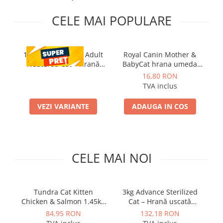
PLICURI
SALAM
CONSERVE
CELE MAI POPULARE
SUPA
DIETE VETERINARE
DIETE VETERINARE
DIETĂ USCATĂ
ROYAL CANIN DIETE
1.5 kg Virbac HPM Adult
Royal Canin Mother &
Ro
DIETĂ UMEDĂ
Neutered Cat – Hrană
BabyCat hrana umeda
us
HILLS PD
ANTIPARAZITARE EXTERNE
Uscată Superpremium
pisica mama si puii pana
16,80 RON
Calibra Diets
pentru Pisici Sterilizate
la 4 luni, 195 g
TVA inclus
PIPETE
MONGE
ADVANTAGE
ANTIPARAZITARE EXTERNE
VEZI VARIANTE
ADAUGA IN COS
PASTILE
PIPETE
ANTIPARAZITARE INTERNE
ZGĂRZI
ACCESORII
COMPRIMATE
CELE MAI NOI
NISIP
ANTIPARAZITARE INTERNE
SUPLIMENTE
VITAMINE ȘI SUPLIMENTE
NUTRACEUTICE
Tundra Cat Kitten
3kg Advance Sterilized
Chicken & Salmon 1.45kg
Cat – Hrană uscată
VITAMINE
– Hrană uscată fără
pentru pisici adulte
en
84,95 RON
132,18 RON
RECOMPENSE
cereale pentru pisoi
sterilizate
p