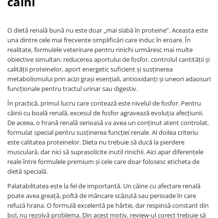
câini
ACCESORII
TRIXIE
O dietă renală bună nu este doar „mai slabă în proteine”. Aceasta este
JUCARII
una dintre cele mai frecvente simplificări care induc în eroare. În
HĂINUȚE
realitate, formulele veterinare pentru rinichi urmăresc mai multe
obiective simultan: reducerea aportului de fosfor, controlul cantității și
Masina de tuns
calității proteinelor, aport energetic suficient și susținerea
Perie
metabolismului prin acizi grași esențiali, antioxidanți și uneori adaosuri
Recipient hrana
funcționale pentru tractul urinar sau digestiv.
În practică, primul lucru care contează este nivelul de fosfor. Pentru
câinii cu boală renală, excesul de fosfor agravează evoluția afecțiunii.
De aceea, o hrană renală serioasă va avea un conținut atent controlat,
formulat special pentru susținerea funcției renale. Al doilea criteriu
este calitatea proteinelor. Dieta nu trebuie să ducă la pierdere
musculară, dar nici să suprasolicite inutil rinichii. Aici apar diferențele
reale între formulele premium și cele care doar folosesc eticheta de
dietă specială.
Palatabilitatea este la fel de importantă. Un câine cu afectare renală
poate avea greață, poftă de mâncare scăzută sau perioade în care
refuză hrana. O formulă excelentă pe hârtie, dar respinsă constant din
bol, nu rezolvă problema. Din acest motiv, review-ul corect trebuie să