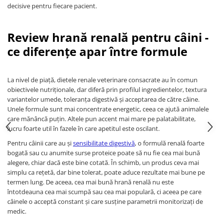
decisive pentru fiecare pacient.
Review hrană renală pentru câini -
ce diferențe apar între formule
La nivel de piață, dietele renale veterinare consacrate au în comun
obiectivele nutriționale, dar diferă prin profilul ingredientelor, textura
variantelor umede, toleranța digestivă și acceptarea de către câine.
Unele formule sunt mai concentrate energetic, ceea ce ajută animalele
care mănâncă puțin. Altele pun accent mai mare pe palatabilitate,
lucru foarte util în fazele în care apetitul este oscilant.
Pentru câinii care au și
sensibilitate digestivă
, o formulă renală foarte
bogată sau cu anumite surse proteice poate să nu fie cea mai bună
alegere, chiar dacă este bine cotată. În schimb, un produs ceva mai
simplu ca rețetă, dar bine tolerat, poate aduce rezultate mai bune pe
termen lung. De aceea, cea mai bună hrană renală nu este
întotdeauna cea mai scumpă sau cea mai populară, ci aceea pe care
câinele o acceptă constant și care susține parametrii monitorizați de
medic.