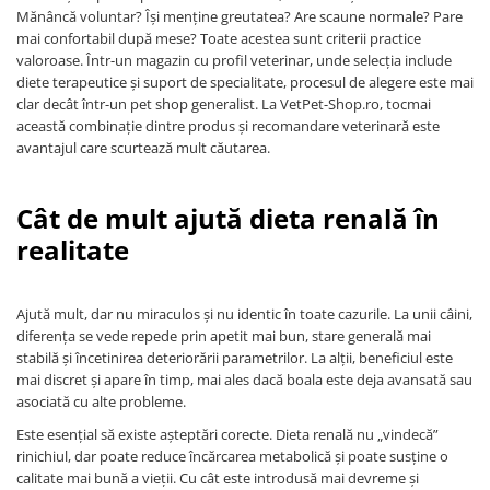
Mănâncă voluntar? Își menține greutatea? Are scaune normale? Pare
mai confortabil după mese? Toate acestea sunt criterii practice
valoroase. Într-un magazin cu profil veterinar, unde selecția include
diete terapeutice și suport de specialitate, procesul de alegere este mai
clar decât într-un pet shop generalist. La VetPet-Shop.ro, tocmai
această combinație dintre produs și recomandare veterinară este
avantajul care scurtează mult căutarea.
Cât de mult ajută dieta renală în
realitate
Ajută mult, dar nu miraculos și nu identic în toate cazurile. La unii câini,
diferența se vede repede prin apetit mai bun, stare generală mai
stabilă și încetinirea deteriorării parametrilor. La alții, beneficiul este
mai discret și apare în timp, mai ales dacă boala este deja avansată sau
asociată cu alte probleme.
Este esențial să existe așteptări corecte. Dieta renală nu „vindecă”
rinichiul, dar poate reduce încărcarea metabolică și poate susține o
calitate mai bună a vieții. Cu cât este introdusă mai devreme și