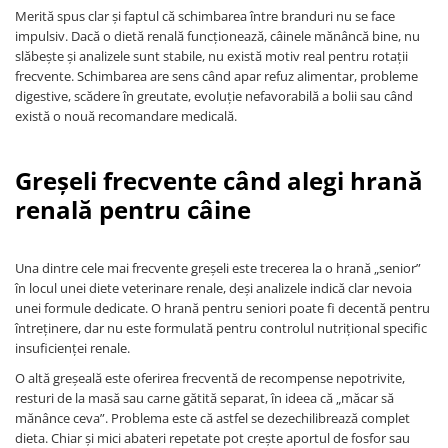
Merită spus clar și faptul că schimbarea între branduri nu se face
impulsiv. Dacă o dietă renală funcționează, câinele mănâncă bine, nu
slăbește și analizele sunt stabile, nu există motiv real pentru rotații
frecvente. Schimbarea are sens când apar refuz alimentar, probleme
digestive, scădere în greutate, evoluție nefavorabilă a bolii sau când
există o nouă recomandare medicală.
Greșeli frecvente când alegi hrană
renală pentru câine
Una dintre cele mai frecvente greșeli este trecerea la o hrană „senior”
în locul unei diete veterinare renale, deși analizele indică clar nevoia
unei formule dedicate. O hrană pentru seniori poate fi decentă pentru
întreținere, dar nu este formulată pentru controlul nutrițional specific
insuficienței renale.
O altă greșeală este oferirea frecventă de recompense nepotrivite,
resturi de la masă sau carne gătită separat, în ideea că „măcar să
mănânce ceva”. Problema este că astfel se dezechilibrează complet
dieta. Chiar și mici abateri repetate pot crește aportul de fosfor sau