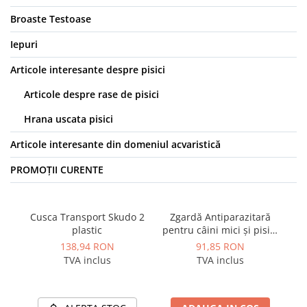
Broaste Testoase
Iepuri
Articole interesante despre pisici
Articole despre rase de pisici
Hrana uscata pisici
Articole interesante din domeniul acvaristică
PROMOȚII CURENTE
Cusca Transport Skudo 2
Zgardă Antiparazitară
Sp
plastic
pentru câini mici și pisici
p
38 cm Bolfo
138,94 RON
91,85 RON
TVA inclus
TVA inclus