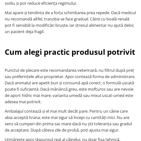
sodiu și pot reduce eficiența regimului.
Mai apare și tendința de a forța schimbarea prea repede. Dacă medicul
nu recomandă altfel, tranziția se face gradual. Câinii cu boală renală
pot fi sensibili la modificări bruște, iar stresul alimentar nu ajută deloc
un pacient deja fragil.
Cum alegi practic produsul potrivit
Punctul de plecare este recomandarea veterinară, nu filtrul după preț
sau preferințele altui proprietar. Apoi contează forma de administrare.
Dacă animalul are apetit bun și consumă apă corect, o formulă uscată
poate fi suficientă. Dacă mănâncă greu, este mofturos sau are nevoie
de aport hidric mai mare, varianta umedă sau mixul uscat-umed este
adesea mai potrivit.
Ambalajul contează și el mai mult decât pare. Pentru un câine care
abia acceptă hrana, este mai sigur să începi cu cantități mici. Nu are
sens să cumperi din prima sac mare dacă nu știi toleranța sau gradul
de acceptare. După câteva zile de probă, poți ajusta mai sigur.
Urmărește apoi răspunsul real al câinelui, nu doar fișa tehnică.