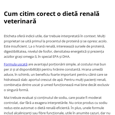
Cum citim corect o dietă renală
veterinară
Eticheta oferă indicii utile, dar trebuie interpretată în context. Mulți
proprietari se uită primul la procentul de proteină și se opresc acolo.
Este insuficient. La o hrană renală, interesează sursele de proteină,
digestibilitatea, nivelul de fosfor, densitatea energetică și prezența
acizilor grași omega-3, în special EPA și DHA.
Formula uscată
are avantajul porționării simple, al costului mai bun
per zi și al disponibilității pentru hrănire constantă. Hrana umedă
aduce, în schimb, un beneficiu foarte important pentru câinii care se
hidratează slab: aportul crescut de apă. Pentru mulți pacienți renali,
combinația dintre uscat și umed funcționează mai bine decât exclusiv
o singură formă.
Mai trebuie evaluat și conținutul de sodiu, care poate fi moderat
controlat, dar fără a exagera interpretările. Nu orice produs cu sodiu
redus este automat o dietă renală eficientă. În plus, unele formule
includ alcalinizanți sau fibre funcționale, utile în anumite cazuri, dar nu