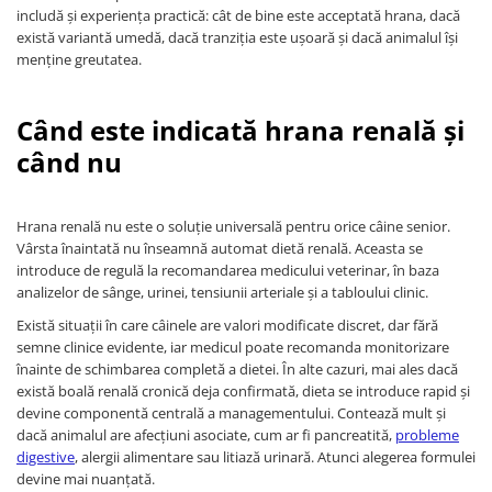
includă și experiența practică: cât de bine este acceptată hrana, dacă
există variantă umedă, dacă tranziția este ușoară și dacă animalul își
menține greutatea.
Când este indicată hrana renală și
când nu
Hrana renală nu este o soluție universală pentru orice câine senior.
Vârsta înaintată nu înseamnă automat dietă renală. Aceasta se
introduce de regulă la recomandarea medicului veterinar, în baza
analizelor de sânge, urinei, tensiunii arteriale și a tabloului clinic.
Există situații în care câinele are valori modificate discret, dar fără
semne clinice evidente, iar medicul poate recomanda monitorizare
înainte de schimbarea completă a dietei. În alte cazuri, mai ales dacă
există boală renală cronică deja confirmată, dieta se introduce rapid și
devine componentă centrală a managementului. Contează mult și
dacă animalul are afecțiuni asociate, cum ar fi pancreatită,
probleme
digestive
, alergii alimentare sau litiază urinară. Atunci alegerea formulei
devine mai nuanțată.