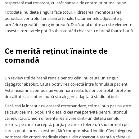
respectată mai constant, cu atât șansele de control sunt mai bune.
Totodată, nu dieta singură face totul. Hidratarea, monitorizarea
periodică, controlul tensiunii arteriale, tratamentele adjuvante și
urmărirea greutății merg împreună. Dacă unul dintre aceste elemente
lipsește, rezultatele pot fi sub așteptări chiar și cu o hrană foarte bună.
Ce merită reținut înainte de
comandă
Un review util de hrană renală pentru câini nu caută un singur
câștigător absolut. Caută potrivirea corectă între formulă și pacient.
Asta înseamnă compoziție veterinară reală, fosfor controlat, proteine
de calitate, acceptare bună și o alegere adaptată stadiului bolii.
Dacă ești la început cu această recomandare, cel mai bun pas nu este
să cauți cea mai populară dietă, ci cea mai potrivită pentru istoricul
câinelui tău. Uneori diferența reală vine dintr-un detaliu simplu:
textura pe care o acceptă, porția pe care o tolerează sau formula pe
care o poate urma constant, fără compromisuri inutile. Când alegerea
pornește din criterii medicale clare și din observația atentă a câinelui,