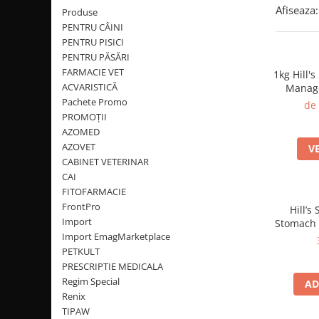
PLICURI
Afiseaza:
Produse
SALAM
CONSERVE
PENTRU CÂINI
SUPA
DIETE VETERINARE
PENTRU PISICI
DIETE VETERINARE
PENTRU PĂSĂRI
DIETĂ USCATĂ
FARMACIE VET
ROYAL CANIN DIETE
1kg Hill'
DIETĂ UMEDĂ
ACVARISTICĂ
Managem
HILLS PD
ANTIPARAZITARE EXTERNE
Pachete Promo
de
Calibra Diets
PROMOȚII
PIPETE
MONGE
AZOMED
ADVANTAGE
AZOVET
ANTIPARAZITARE EXTERNE
V
PASTILE
CABINET VETERINAR
PIPETE
CAI
ANTIPARAZITARE INTERNE
ZGĂRZI
FITOFARMACIE
ACCESORII
FrontPro
COMPRIMATE
Hill’s
Import
NISIP
Stomach & Skin 
ANTIPARAZITARE INTERNE
Import EmagMarketplace
pis
SUPLIMENTE
VITAMINE ȘI SUPLIMENTE
PETKULT
PRESCRIPTIE MEDICALA
NUTRACEUTICE
Regim Special
AD
VITAMINE
Renix
RECOMPENSE
TIPAW