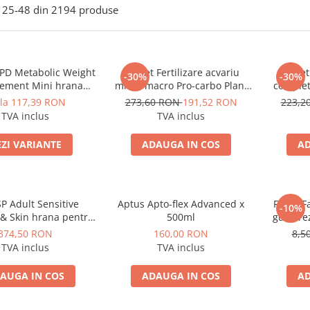
25-
48
din
2194
produse
s PD Metabolic Weight
Pachet Fertilizare acvariu
Pachet 
-30%
-30%
ent Mini hrana
micro-macro Pro-carbo Plant
complet
pentru caini
Serum 3x1000ml
carbo P
 la 117,39 RON
273,60 RON
191,52 RON
223,2
TVA inclus
TVA inclus
EZI VARIANTE
ADAUGA IN COS
AD
 SP Adult Sensitive
Aptus Apto-flex Advanced x
Fresh F
-10%
hrana pentru
500ml
gust ire
ici cu pui 7 kg
374,50 RON
160,00 RON
8,5
TVA inclus
TVA inclus
AUGA IN COS
ADAUGA IN COS
AD