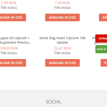
150 Gr
Gr
7,39 RON
7,39 RON
TVA inclus
TVA inclus
AUGA IN COS
ADAUGA IN COS
AD
Lypex 60 capsule +
Sanal Dog Yeast Calcium 100
Procox S
Supliment Premium
tablete
pentru 
e pancreatice pentru
internă 
728,00 RON
22,61 RON
i pisici – suport în
ș
TVA inclus
TVA inclus
ul de malabsorbție
AUGA IN COS
ADAUGA IN COS
P
SOCIAL