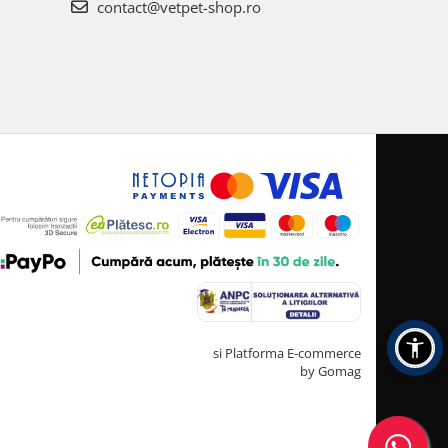
contact@vetpet-shop.ro
Creat cu ❤ și cu 🧠 de TrifanDan.ro
si
Platforma E-commerce
by Gomag