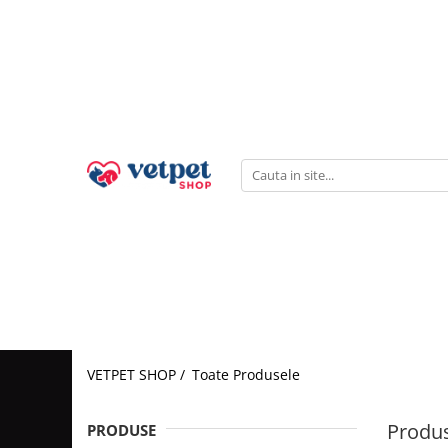
PENTRU CÂINI
PENTRU PISICI
PENTRU PĂSĂRI
FARMACIE VET
ACVARISTICĂ
CABINET VETERINAR
Antiparazitare
PROMEDIVET
Credelio Cat
HRANĂ USCATĂ
HRANĂ USCATĂ
FERTILIZANȚI
ROYAL CANIN
Hrana pentru canari
RATICIDE
ACCESORII
Milbemax
ROYAL CANIN
ADVANCE CAT
VITAMINE
SUPORT CARDIAC
ACVARII
Neptra
MONGE
Brit Premium Cat
SUPORT RENAL
Prazimec
FRISKIES
HILLS SP
SUPORT HEPATIC
Advance
JOSERA
BAVARO
SUPORT DIGESTIV
Sam Field
SUPORT ARTICULAR
SANABELLE
HILLS SP
TUNDRA
SUPORT NEURONAL
VIRBAC
VERY CAT
Suport pentru piele si blana
HRANĂ UMEDĂ
VIRBAC
VETPET SHOP /
Toate Produsele
Vitamine
CONSERVE
WHISKAS
PATE
HRANĂ UMEDĂ
Produs
PRODUSE
PLICURI