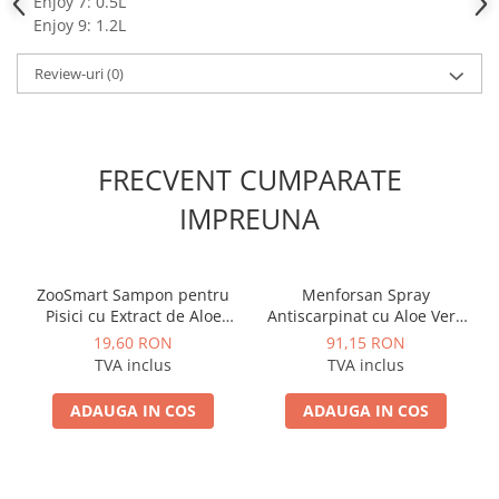
Enjoy 7: 0.5L
Enjoy 9: 1.2L
Review-uri
(0)
FRECVENT CUMPARATE
IMPREUNA
ZooSmart Sampon pentru
Menforsan Spray
Pisici cu Extract de Aloe
Antiscarpinat cu Aloe Vera
Vera
pentru Caini si Pisici 250 ML
19,60 RON
91,15 RON
TVA inclus
TVA inclus
ADAUGA IN COS
ADAUGA IN COS