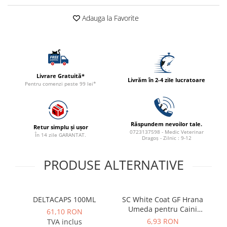
ACCESORII
Adauga la Favorite
TRIXIE
JUCARII
HĂINUȚE
Masina de tuns
Perie
Livrare Gratuită*
Livrăm în 2-4 zile lucratoare
Pentru comenzi peste 99 lei*
Recipient hrana
Răspundem nevoilor tale.
Retur simplu și ușor
0723137598 - Medic Veterinar
În 14 zile GARANTAT.
Dragoș - Zilnic : 9-12
PRODUSE ALTERNATIVE
DELTACAPS 100ML
SC White Coat GF Hrana
Umeda pentru Caini
61,10 RON
Adulti cu Peste Alb si Krill
6,93 RON
TVA inclus