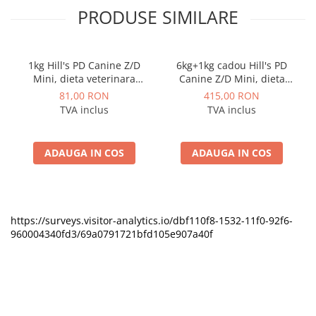
PRODUSE SIMILARE
1kg Hill's PD Canine Z/D
6kg+1kg cadou Hill's PD
Mini, dieta veterinara
Canine Z/D Mini, dieta
pentru caini cu probleme
veterinara pentru caini cu
81,00 RON
415,00 RON
dermatologice
probleme dermatologice
TVA inclus
TVA inclus
ADAUGA IN COS
ADAUGA IN COS
https://surveys.visitor-analytics.io/dbf110f8-1532-11f0-92f6-
960004340fd3/69a0791721bfd105e907a40f