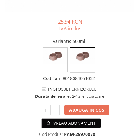
PLICURI
SALAM
CONSERVE
SUPA
DIETE VETERINARE
25,94 RON
DIETE VETERINARE
DIETĂ USCATĂ
TVA inclus
ROYAL CANIN DIETE
DIETĂ UMEDĂ
HILLS PD
Variante
: 500ml
ANTIPARAZITARE EXTERNE
Calibra Diets
PIPETE
MONGE
ADVANTAGE
ANTIPARAZITARE EXTERNE
PASTILE
PIPETE
ANTIPARAZITARE INTERNE
Cod Ean
:
8018084051032
ZGĂRZI
ACCESORII
ÎN STOCUL FURNIZORULUI
COMPRIMATE
Durata de livrare:
2-4 zile lucrătoare
NISIP
ANTIPARAZITARE INTERNE
SUPLIMENTE
VITAMINE ȘI SUPLIMENTE
ADAUGA IN COS
NUTRACEUTICE
VREAU ABONAMENT
VITAMINE
RECOMPENSE
Cod Produs:
PAM-25970070