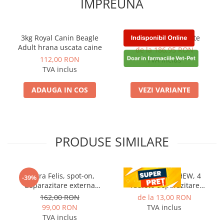
IMPREUNA
3kg Royal Canin Beagle
Selehold Cat 3 Pipete
Adult hrana uscata caine
de la 186,95 RON
112,00 RON
TVA inclus
TVA inclus
ADAUGA IN COS
VEZI VARIANTE
PRODUSE SIMILARE
Vectra Felis, spot-on,
CESTAL PLUS CHEW, 4
-39%
deparazitare externa
Tablete deparazitare
pentru pisici, 3 pipete
interna pentru caini
162,00 RON
de la 13,00 RON
99,00 RON
TVA inclus
TVA inclus