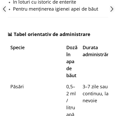
În loturi cu istoric de enterite
Pentru menținerea igienei apei de băut
📊 Tabel orientativ de administrare
Specie
Doză
Durata
în
administrării
apa
de
băut
Păsări
0,5–
3–7 zile sau
2 ml
continuu, la
/
nevoie
litru
apă