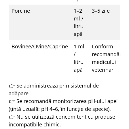
Porcine
1–2
3–5 zile
ml /
litru
apă
Bovinee/Ovine/Caprine
1 ml
Conform
/
recomandării
litru
medicului
apă
veterinar
👉 Se administrează prin sistemul de
adăpare.
👉 Se recomandă monitorizarea pH-ului apei
(țintă uzuală: pH 4–6, în funcție de specie).
👉 Nu se utilizează concomitent cu produse
incompatibile chimic.