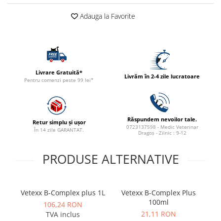
ACCESORII
Adauga la Favorite
TRIXIE
JUCARII
HĂINUȚE
Masina de tuns
Livrare Gratuită*
Perie
Livrăm în 2-4 zile lucratoare
Pentru comenzi peste 99 lei*
Recipient hrana
Răspundem nevoilor tale.
Retur simplu și ușor
0723137598 - Medic Veterinar
În 14 zile GARANTAT.
Dragoș - Zilnic : 9-12
PRODUSE ALTERNATIVE
Vetexx B-Complex plus 1L
Vetexx B-Complex Plus
M
100ml
106,24 RON
21,11 RON
TVA inclus