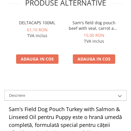
PRODUSE ALTERNATIVE
DELTACAPS 100ML
Sam's field dog pouch
beef with veal, carrot and
61,10 RON
lingonberry 260gr
15,00 RON
TVA inclus
TVA inclus
ADAUGA IN COS
ADAUGA IN COS
Descriere
Sam’s Field Dog Pouch Turkey with Salmon &
Linseed Oil pentru Puppy este o hrană umedă
completă, formulată special pentru cățeii