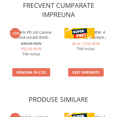
FRECVENT CUMPARATE
IMPREUNA
10kg Hills PD z/d Canine ,
CESTAL PLUS CHEW, 4
-15%
hrană uscată dietă
Tablete deparazitare
veterinară hipoalergenică
interna pentru caini
530,00 RON
de la 13,00 RON
pentru câini
450,00 RON
TVA inclus
TVA inclus
ADAUGA IN COS
VEZI VARIANTE
PRODUSE SIMILARE