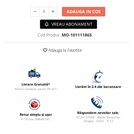
ACCESORII
ADAUGA IN COS
TRIXIE
JUCARII
VREAU ABONAMENT
HĂINUȚE
Cod Produs:
MO-101111865
Masina de tuns
Perie
Adauga la Favorite
Recipient hrana
Livrare Gratuită*
Livrăm în 2-4 zile lucratoare
Pentru comenzi peste 99 lei*
Răspundem nevoilor tale.
Retur simplu și ușor
0723137598 - Medic Veterinar
În 14 zile GARANTAT.
Dragoș - Zilnic : 9-12