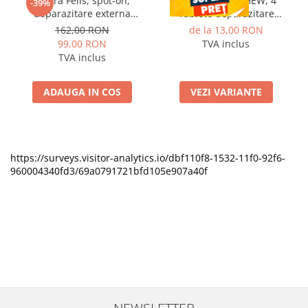
Vectra Felis, spot-on,
CESTAL PLUS CHEW, 4
-39%
deparazitare externa
Tablete deparazitare
pentru pisici, 3 pipete
interna pentru caini
162,00 RON
de la 13,00 RON
99,00 RON
TVA inclus
TVA inclus
ADAUGA IN COS
VEZI VARIANTE
https://surveys.visitor-analytics.io/dbf110f8-1532-11f0-92f6-
960004340fd3/69a0791721bfd105e907a40f