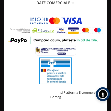
DATE COMERCIALE
Creat cu ❤ și cu 🧠 de TrifanDan.ro
si
Platforma E-commerce by
Gomag