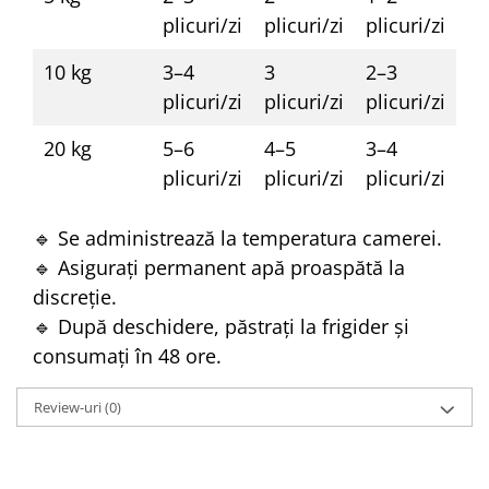
plicuri/zi
plicuri/zi
plicuri/zi
10 kg
3–4
3
2–3
plicuri/zi
plicuri/zi
plicuri/zi
20 kg
5–6
4–5
3–4
plicuri/zi
plicuri/zi
plicuri/zi
🔹 Se administrează la temperatura camerei.
🔹 Asigurați permanent apă proaspătă la
discreție.
🔹 După deschidere, păstrați la frigider și
consumați în 48 ore.
Review-uri
(0)