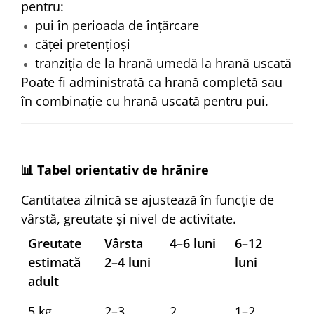
pentru:
pui în perioada de înțărcare
căței pretențioși
tranziția de la hrană umedă la hrană uscată
Poate fi administrată ca hrană completă sau
în combinație cu hrană uscată pentru pui.
📊 Tabel orientativ de hrănire
Cantitatea zilnică se ajustează în funcție de
vârstă, greutate și nivel de activitate.
Greutate
Vârsta
4–6 luni
6–12
estimată
2–4 luni
luni
adult
5 kg
2–3
2
1–2