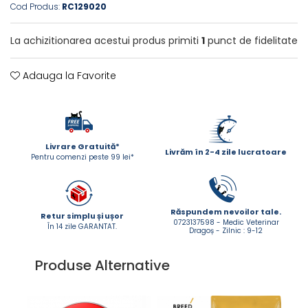
Cod Produs:
RC129020
ACCESORII
TRIXIE
La achizitionarea acestui produs primiti
1
punct de fidelitate
JUCARII
HĂINUȚE
Adauga la Favorite
Masina de tuns
Perie
Recipient hrana
Livrare Gratuită*
Livrăm în 2-4 zile lucratoare
Pentru comenzi peste 99 lei*
Răspundem nevoilor tale.
Retur simplu și ușor
0723137598 - Medic Veterinar
În 14 zile GARANTAT.
Dragoș - Zilnic : 9-12
Produse Alternative