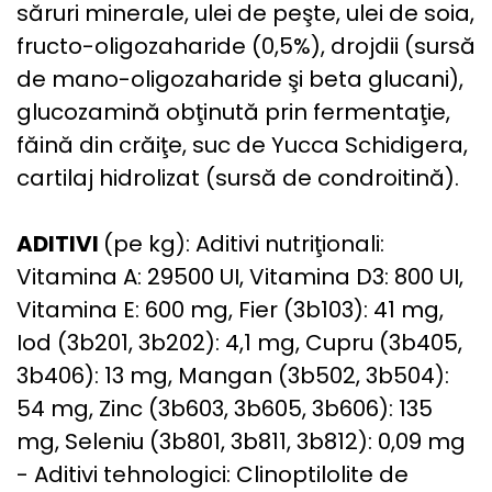
săruri minerale, ulei de peşte, ulei de soia,
fructo-oligozaharide (0,5%), drojdii (sursă
de mano-oligozaharide şi beta glucani),
glucozamină obţinută prin fermentaţie,
făină din crăiţe, suc de Yucca Schidigera,
cartilaj hidrolizat (sursă de condroitină).
ADITIVI
(pe kg): Aditivi nutriţionali:
Vitamina A: 29500 UI, Vitamina D3: 800 UI,
Vitamina E: 600 mg, Fier (3b103): 41 mg,
Iod (3b201, 3b202): 4,1 mg, Cupru (3b405,
3b406): 13 mg, Mangan (3b502, 3b504):
54 mg, Zinc (3b603, 3b605, 3b606): 135
mg, Seleniu (3b801, 3b811, 3b812): 0,09 mg
- Aditivi tehnologici: Clinoptilolite de