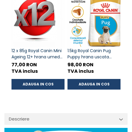
12 x 85g Royal Canin Mini
1.5kg Royal Canin Pug
12 k
Ageing 12+ hrana umeda
Puppy hrana uscata
Ret
caine senior
caine junior
usca
77,00 RON
98,00 RON
de 
TVA inclus
TVA inclus
TVA
ADAUGA IN COS
ADAUGA IN COS
Descriere