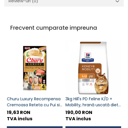
Review-uri
(0)
Frecvent cumparate impreuna
Churu Luxury Recompensa
3kg Hill's PD Feline K/D +
Pe
Cremoasa Reteta cu Pui si
Mobility, hrană uscată dietă
St
Vita Wagyu
veterinară pentru pisici cu
D
19,63 RON
190,00 RON
1
probleme renale
TVA inclus
TVA inclus
T