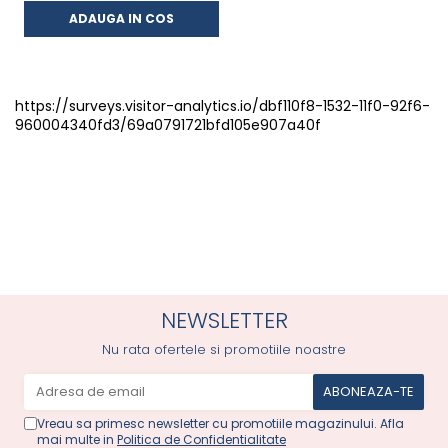
ADAUGA IN COS
https://surveys.visitor-analytics.io/dbf110f8-1532-11f0-92f6-
960004340fd3/69a0791721bfd105e907a40f
NEWSLETTER
Nu rata ofertele si promotiile noastre
Vreau sa primesc newsletter cu promotiile magazinului. Afla
mai multe in
Politica de Confidentialitate