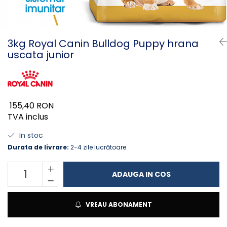
PLICURI
SALAM
CONSERVE
SUPA
DIETE VETERINARE
DIETE VETERINARE
3kg Royal Canin Bulldog Puppy hrana
DIETĂ USCATĂ
uscata junior
ROYAL CANIN DIETE
DIETĂ UMEDĂ
HILLS PD
ANTIPARAZITARE EXTERNE
Calibra Diets
PIPETE
MONGE
ADVANTAGE
155,40 RON
ANTIPARAZITARE EXTERNE
PASTILE
TVA inclus
PIPETE
ANTIPARAZITARE INTERNE
ZGĂRZI
In stoc
ACCESORII
COMPRIMATE
Durata de livrare:
2-4 zile lucrătoare
NISIP
ANTIPARAZITARE INTERNE
ADAUGA IN COS
SUPLIMENTE
VITAMINE ȘI SUPLIMENTE
NUTRACEUTICE
VREAU ABONAMENT
VITAMINE
RECOMPENSE