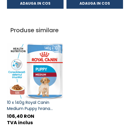
ADAUGA IN COS
ADAUGA IN COS
Produse similare
10 x 140g Royal Canin
Medium Puppy hrana
umeda caine junior
106,40 RON
TVA inclus