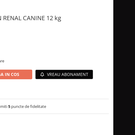
RENAL CANINE 12 kg
are
A IN COS
VREAU ABONAMENT
imiti
5
puncte de fidelitate