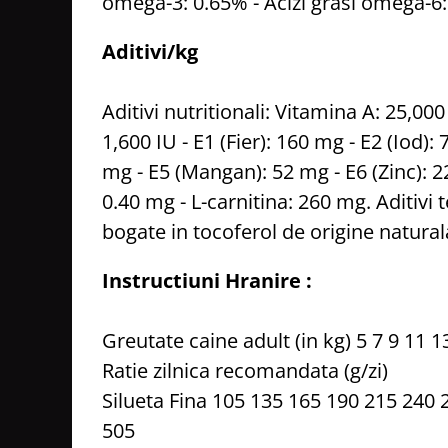
omega-3: 0.65% - Acizi grasi omega-6:
Aditivi/kg
Aditivi nutritionali: Vitamina A: 25,00
1,600 IU - E1 (Fier): 160 mg - E2 (Iod):
mg - E5 (Mangan): 52 mg - E6 (Zinc): 2
0.40 mg - L-carnitina: 260 mg. Aditivi 
bogate in tocoferol de origine naturala
Instructiuni Hranire :
Greutate caine adult (in kg) 5 7 9 11 1
Ratie zilnica recomandata (g/zi)
Silueta Fina 105 135 165 190 215 240 
505