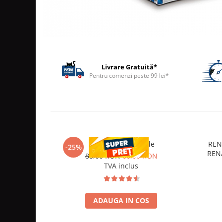
ACCESORII
TRIXIE
JUCARII
HĂINUȚE
Masina de tuns
Livrare Gratuită*
Perie
Pentru comenzi peste 99 lei*
Recipient hrana
RenixVet 60 capsule
REN
-25%
RENA
88,00 RON
66,00 RON
TVA inclus
ADAUGA IN COS