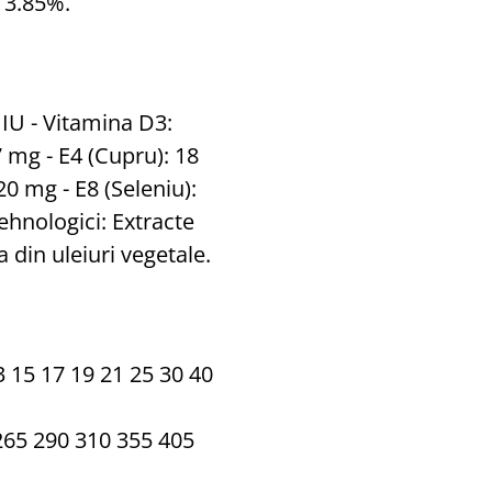
 3.85%.
0 IU - Vitamina D3:
 7 mg - E4 (Cupru): 18
20 mg - E8 (Seleniu):
tehnologici: Extracte
 din uleiuri vegetale.
3 15 17 19 21 25 30 40
265 290 310 355 405