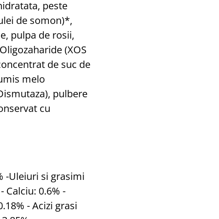
hidratata, peste
(ulei de somon)*,
, pulpa de rosii,
o-Oligozaharide (XOS
 concentrat de suc de
cumis melo
Dismutaza), pulbere
conservat cu
 -Uleiuri si grasimi
 Calciu: 0.6% -
0.18% - Acizi grasi