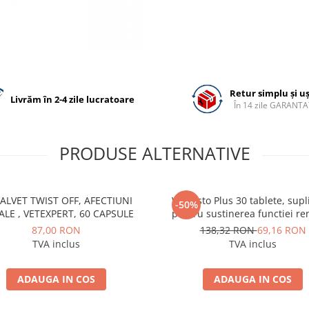
Retur simplu și u
Livrăm în 2-4 zile lucratoare
În 14 zile GARANTA
PRODUSE ALTERNATIVE
ALVET TWIST OFF, AFECTIUNI
WeCysto Plus 30 tablete, sup
-50%
LE , VETEXPERT, 60 CAPSULE
pentru sustinerea functiei re
cainilor si pisicilor
87,00 RON
138,32 RON
69,16 RON
TVA inclus
TVA inclus
ADAUGA IN COS
ADAUGA IN COS