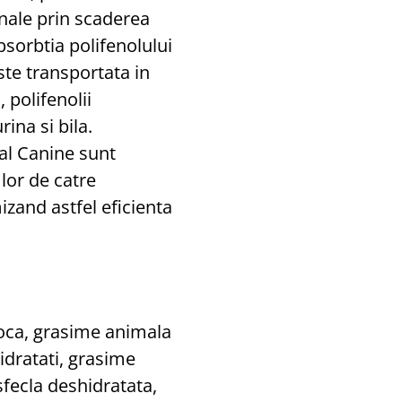
nale prin scaderea
bsorbtia polifenolului
este transportata in
 polifenolii
rina si bila.
al Canine sunt
lor de catre
mizand astfel eficienta
oca, grasime animala
idratati, grasime
fecla deshidratata,