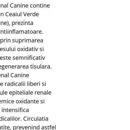
nal Canine contine
din Ceaiul Verde
ne), prezinta
antiinflamatoare.
 prin suprimarea
esului oxidativ si
este semnificativ
egenerarea tisulara.
enal Canine
radicalii liberi si
ule epiteliale renale
emice oxidante si
 intensifica
icalilor. Circulatia
tite, prevenind astfel