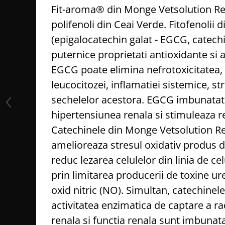
Fit-aroma® din Monge Vetsolution Re
polifenoli din Ceai Verde. Fitofenolii 
(epigalocatechin galat - EGCG, catechi
puternice proprietati antioxidante si 
EGCG poate elimina nefrotoxicitatea,
leucocitozei, inflamatiei sistemice, str
sechelelor acestora. EGCG imbunatat
hipertensiunea renala si stimuleaza r
Catechinele din Monge Vetsolution R
amelioreaza stresul oxidativ produs de 
reduc lezarea celulelor din linia de cel
prin limitarea producerii de toxine ur
oxid nitric (NO). Simultan, catechinele
activitatea enzimatica de captare a rad
renala si functia renala sunt imbunata