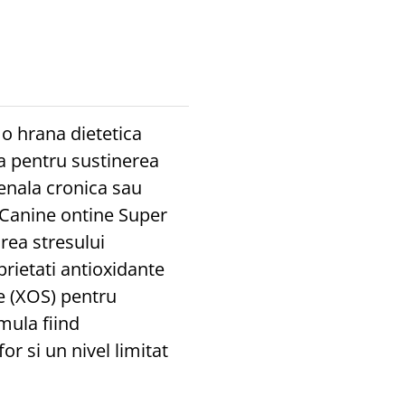
o hrana dietetica
a pentru sustinerea
renala cronica sau
Canine ontine Super
rea stresului
prietati antioxidante
de (XOS) pentru
mula fiind
or si un nivel limitat