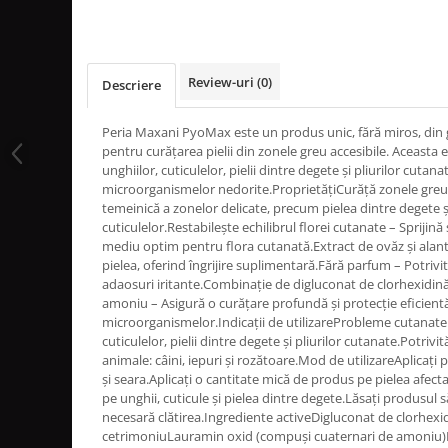
Review-uri
(0)
Descriere
Peria Maxani PyoMax este un produs unic, fără miros, di
pentru curățarea pielii din zonele greu accesibile. Aceasta 
unghiilor, cuticulelor, pielii dintre degete și pliurilor cutan
microorganismelor nedorite.ProprietățiCurăță zonele greu 
temeinică a zonelor delicate, precum pielea dintre degete și
cuticulelor.Restabilește echilibrul florei cutanate – Sprijină
mediu optim pentru flora cutanată.Extract de ovăz și alan
pielea, oferind îngrijire suplimentară.Fără parfum – Potrivit
adaosuri iritante.Combinație de digluconat de clorhexidin
amoniu – Asigură o curățare profundă și protecție eficient
microorganismelor.Indicații de utilizareProbleme cutanate l
cuticulelor, pielii dintre degete și pliurilor cutanate.Potriv
animale: câini, iepuri și rozătoare.Mod de utilizareAplicați 
și seara.Aplicați o cantitate mică de produs pe pielea afe
pe unghii, cuticule și pielea dintre degete.Lăsați produsul s
necesară clătirea.Ingrediente activeDigluconat de clorhexi
cetrimoniuLauramin oxid (compuși cuaternari de amoniu)