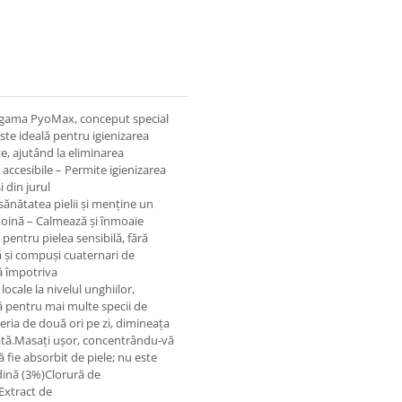
n gama PyoMax, conceput special
este ideală pentru igienizarea
ate, ajutând la eliminarea
accesibile – Permite igienizarea
 din jurul
 sănătatea pielii și menține un
toină – Calmează și înmoaie
 pentru pielea sensibilă, fără
ă și compuși cuaternari de
ă împotriva
ocale la nivelul unghiilor,
ită pentru mai multe specii de
peria de două ori pe zi, dimineața
ctată.Masați ușor, concentrându-vă
ă fie absorbit de piele; nu este
dină (3%)Clorură de
Extract de