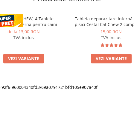
STAL PLUS CHEW, 4 Tablete
Tableta deparazitare internă
razitare interna pentru caini
pisici Cestal Cat Chew 2 com
de la 13,00 RON
15,00 RON
TVA inclus
TVA inclus
VEZI VARIANTE
VEZI VARIANTE
11f0-92f6-960004340fd3/69a0791721bfd105e907a40f