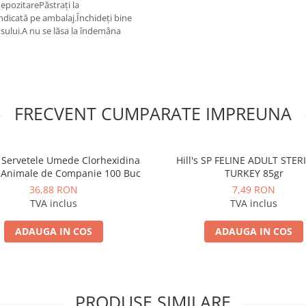
epozitarePăstrați la
ndicată pe ambalaj.Închideți bine
usului.A nu se lăsa la îndemâna
FRECVENT CUMPARATE IMPREUNA
 Servetele Umede Clorhexidina
Hill's SP FELINE ADULT STER
 Animale de Companie 100 Buc
TURKEY 85gr
36,88 RON
7,49 RON
TVA inclus
TVA inclus
ADAUGA IN COS
ADAUGA IN COS
PRODUSE SIMILARE