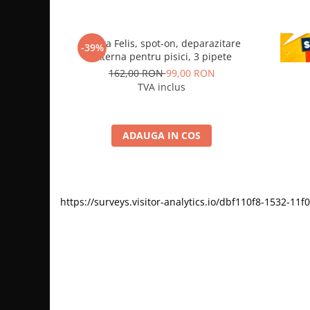
Vectra Felis, spot-on, deparazitare
CE
-39%
externa pentru pisici, 3 pipete
depa
162,00 RON
99,00 RON
TVA inclus
ADAUGA IN COS
https://surveys.visitor-analytics.io/dbf110f8-1532-