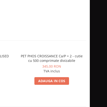
ILISED
PET PHOS CROISSANCE Ca/P = 2 - cutie
2.5kg H
cu 500 comprimate divizabile
HYPOALL
uscata hip
345,00 RON
TVA inclus
ADAUGA IN COS