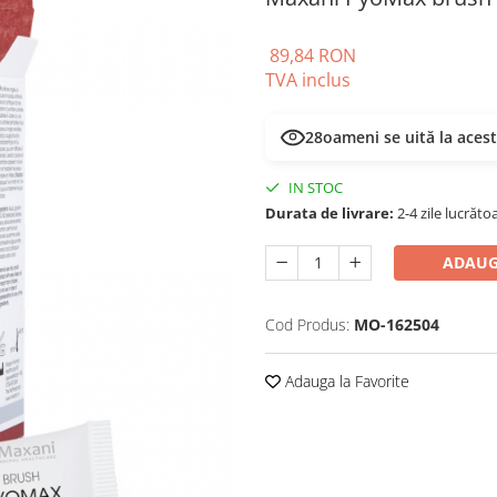
89,84 RON
TVA inclus
28
oameni se uită la aces
IN STOC
Durata de livrare:
2-4 zile lucrăto
ADAUG
Cod Produs:
MO-162504
Adauga la Favorite