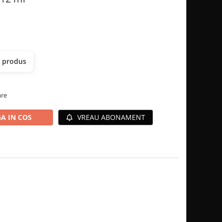
t produs
are
A IN COS
VREAU ABONAMENT