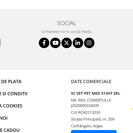
SOCIAL
Urmareste-ne in social media
 DE PLATA
DATE COMERCIALE
 SI CONDITII
SC VET PET MED STAFF SRL
NR. REG. COMERȚULUI
A COOKIES
J2020000224039
CUI RO42213233
NOI
Strada Principală, nr. 359
Ciofrângeni, Arges
E CADOU