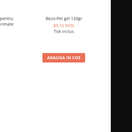
 pentru
Bezo-Pet gel 120gr
1kg H
primate
89,16 RON
TVA inclus
ADAUGA IN COS