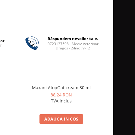
Răspundem nevoilor tale.
șor
0723137598 - Medic Veterinar
T.
Dragoș - Zilnic : 9-12
L
Maxani AtopOat cream 30 ml
Vetexx 
88,24 RON
TVA inclus
ADAUGA IN COS
A