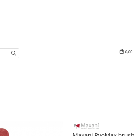
0,00
Maxani PyoMax brush 