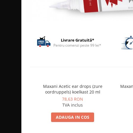
ACCESORII
TRIXIE
JUCARII
HĂINUȚE
Masina de tuns
Livrare Gratuită*
Perie
Pentru comenzi peste 99 lei*
Recipient hrana
Maxani Acetic ear drops (zure
Maxan
oordruppels) koelkast 20 ml
78,63 RON
TVA inclus
ADAUGA IN COS