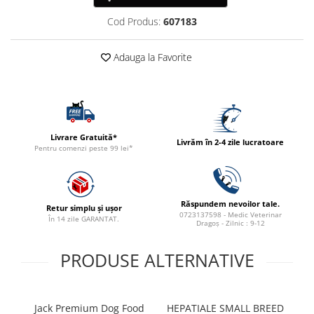
ACCESORII
Cod Produs:
607183
TRIXIE
JUCARII
Adauga la Favorite
HĂINUȚE
Masina de tuns
Perie
Recipient hrana
Livrare Gratuită*
Livrăm în 2-4 zile lucratoare
Pentru comenzi peste 99 lei*
Răspundem nevoilor tale.
Retur simplu și ușor
0723137598 - Medic Veterinar
În 14 zile GARANTAT.
Dragoș - Zilnic : 9-12
PRODUSE ALTERNATIVE
Jack Premium Dog Food
HEPATIALE SMALL BREED
P