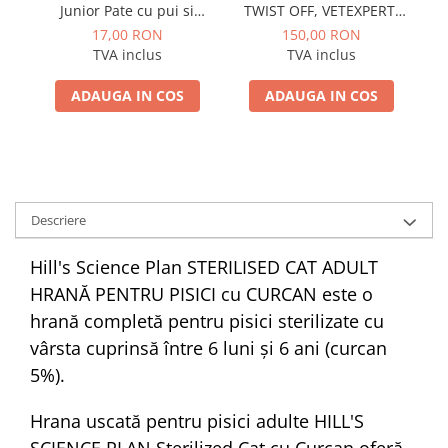
Junior Pate cu pui si
TWIST OFF, VETEXPERT,
C
morcov 800g
40 CAPSULE
c
17,00 RON
150,00 RON
TVA inclus
TVA inclus
ADAUGA IN COS
ADAUGA IN COS
Descriere
Hill's Science Plan STERILISED CAT ADULT
HRANĂ PENTRU PISICI cu CURCAN este o
hrană completă pentru pisici sterilizate cu
vârsta cuprinsă între 6 luni și 6 ani (curcan
5%).
Hrana uscată pentru pisici adulte HILL'S
SCIENCE PLAN Sterilized Cat cu Curcan oferă