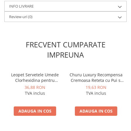
INFO LIVRARE
Review-uri
(0)
FRECVENT CUMPARATE
IMPREUNA
Leopet Servetele Umede
Churu Luxury Recompensa
Clorhexidina pentru
Cremoasa Reteta cu Pui si
Animale de Companie 100
Vita Wagyu
36,88 RON
19,63 RON
Buc
TVA inclus
TVA inclus
ADAUGA IN COS
ADAUGA IN COS