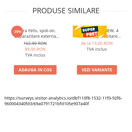
PRODUSE SIMILARE
Vectra Felis, spot-on,
CESTAL PLUS CHEW, 4
-39%
deparazitare externa
Tablete deparazitare
pentru pisici, 3 pipete
interna pentru caini
162,00 RON
de la 13,00 RON
99,00 RON
TVA inclus
TVA inclus
ADAUGA IN COS
VEZI VARIANTE
https://surveys.visitor-analytics.io/dbf110f8-1532-11f0-92f6-
960004340fd3/69a0791721bfd105e907a40f