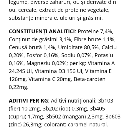
legume, diverse zaharuri, ou și derivate din
ou, cereale, extract de proteine vegetale,
substanţe minerale, uleiuri și grăsimi.
CONSTITUENŢI ANALITICI
: Proteine 7,4%,
Conținut de grăsimi 3,1%, Fibre brute 1,1%,
Cenușă brută 1,4%, Umiditate 80,5%, Calciu
0,20%, Fosfor 0,16%, Sodiu 0,07%, Potasiu
0,16%, Magneziu 0,02%; per kg: Vitamina A
24.245 UI, Vitamina D3 156 UI, Vitamina E
126mg, Vitamina C 20mg, Beta-caroten
0,22mg.
ADITIVI PER KG
: Aditivi nutriţionali: 3b103
(fier) 10,2mg, 3b202 (iod) 0,3mg, 3b405
(cupru) 1,7mg, 3b502 (mangan) 2,3mg, 3b603
(zinc) 26,3mg; colorant: caramel natural.