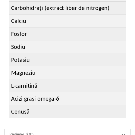
Carbohidrați (extract liber de nitrogen)
Calciu
Fosfor
Sodiu
Potasiu
Magneziu
L-carnitină
Acizi grași omega-6
Cenușă
Review-uri
(0)