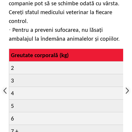
companie pot să se schimbe odată cu vârsta.
Cereţi sfatul medicului veterinar la fiecare
control.
·
Pentru a preveni sufocarea, nu lăsaţi
ambalajul la îndemâna animalelor şi copiilor.
Greutate corporală (kg)
2
3
4
5
6
7 +