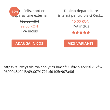
Vectra Felis, spot-on,
Tableta deparazitare
-39%
deparazitare externa
internă pentru pisici Cestal
pentru pisici, 3 pipete
Cat Chew 2 comprimate
162,00 RON
15,00 RON
99,00 RON
TVA inclus
TVA inclus
ADAUGA IN COS
VEZI VARIANTE
https://surveys.visitor-analytics.io/dbf110f8-1532-11f0-92f6-
960004340fd3/69a0791721bfd105e907a40f