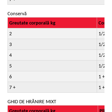
Conservă
Greutate corporală kg
Conse
2
1/2 +
3
1/2 +
4
1/2 +
5
1/2 +
6
1 +
7 +
1 +
GHID DE HRĂNIRE MIXT
Greutate corporală kg
Plicul