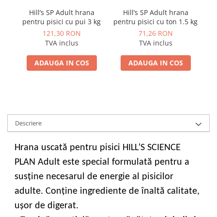
Hill’s SP Adult hrana
Hill’s SP Adult hrana
pentru pisici cu pui 3 kg
pentru pisici cu ton 1.5 kg
pe
121,30 RON
71,26 RON
TVA inclus
TVA inclus
ADAUGA IN COS
ADAUGA IN COS
Descriere
Hrana uscată pentru pisici HILL'S SCIENCE
PLAN Adult este special formulată pentru a
susţine necesarul de energie al pisicilor
adulte. Conține ingrediente de înaltă calitate,
uşor de digerat.