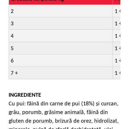
2
1 +
3
1 +
4
1 +
5
1 +
6
1 +
7 +
1 +
INGREDIENTE
Cu pui: făină din carne de pui (18%) și curcan,
grâu, porumb, grăsime animală, făină din
gluten de porumb, brizură de orez, hidrolizat,