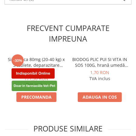
FRECVENT CUMPARATE
IMPREUNA
Simparica 80mg (20-40 kg) x
BIODOG PLIC PUI SI VITA IN
-30%
3 tablete, deparazitare
SOS 100G, hrană umedă
externa pentru caini
pentru câini adulți
245,00 RON
1,70 RON
171,50 RON
TVA inclus
TVA inclus
PRECOMANDA
ADAUGA IN COS
PRODUSE SIMILARE