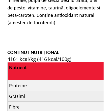
minerale, pulpă de sfeclă deshidratată, ulei
de pește, vitamine, taurină, oligoelemente și
beta-caroten. Conține antioxidant natural
(amestec de tocoferoli).
CONȚINUT NUTRIȚIONAL
4161 kcal/kg (416 kcal/100g)
Nutrient
Proteine
Grăsimi
Fibre