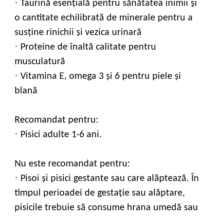
·
Taurină esenţială pentru sănătatea inimii şi
o cantitate echilibrată de minerale pentru a
susţine rinichii şi vezica urinară
·
Proteine de înaltă calitate pentru
musculatură
·
Vitamina E, omega 3 şi 6 pentru piele şi
blană
Recomandat pentru:
·
Pisici adulte 1-6 ani.
Nu este recomandat pentru:
·
Pisoi şi pisici gestante sau care alăptează. În
timpul perioadei de gestaţie sau alăptare,
pisicile trebuie să consume hrana umedă sau