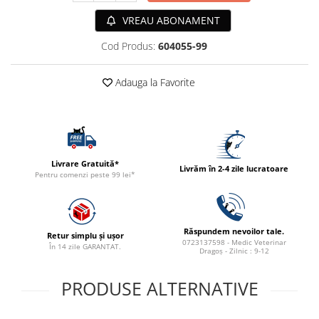
ACCESORII
VREAU ABONAMENT
TRIXIE
Cod Produs:
604055-99
JUCARII
HĂINUȚE
Adauga la Favorite
Masina de tuns
Perie
Recipient hrana
Livrare Gratuită*
Livrăm în 2-4 zile lucratoare
Pentru comenzi peste 99 lei*
Răspundem nevoilor tale.
Retur simplu și ușor
0723137598 - Medic Veterinar
În 14 zile GARANTAT.
Dragoș - Zilnic : 9-12
PRODUSE ALTERNATIVE