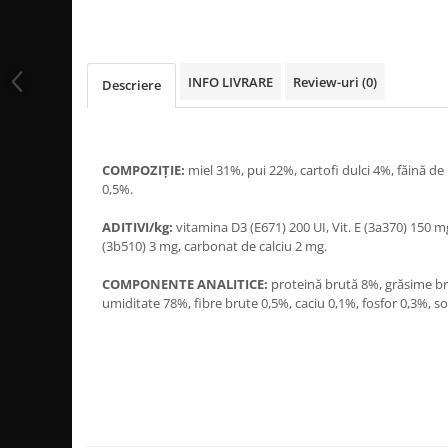
INFO LIVRARE
Review-uri
(0)
Descriere
COMPOZIȚIE:
miel 31%, pui 22%, cartofi dulci 4%, făină d
0,5%.
ADITIVI/kg:
vitamina D3 (E671) 200 UI, Vit. E (3a370) 150 
(3b510) 3 mg, carbonat de calciu 2 mg.
COMPONENTE ANALITICE:
proteină brută 8%, grăsime b
umiditate 78%, fibre brute 0,5%, caciu 0,1%, fosfor 0,3%, s