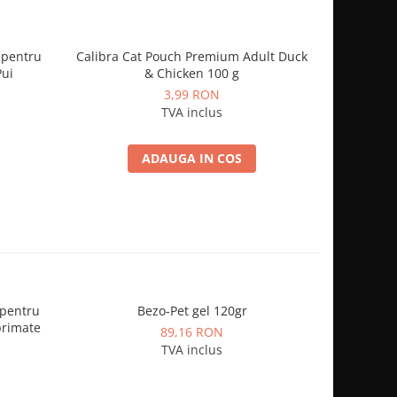
s pentru
Calibra Cat Pouch Premium Adult Duck
Churu Lu
Pui
& Chicken 100 g
Rete
3,99 RON
TVA inclus
ADAUGA IN COS
 pentru
Bezo-Pet gel 120gr
1kg H
primate
89,16 RON
TVA inclus