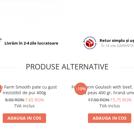
Retur simplu și u
Livrăm în 2-4 zile lucratoare
În 14 zile GARANTA
PRODUSE ALTERNATIVE
sh Farm Smooth pate cu gust
Fresh Farm Goulash with beef, 
%
-10%
irezistibil de pui 400g
and peas 400 gr, hrană umedă
(conservă) pentru caini adulti 
8,50 RON
7,65 RON
17,50 RON
15,75 RON
irezistibil de vită
TVA inclus
TVA inclus
ADAUGA IN COS
ADAUGA IN COS