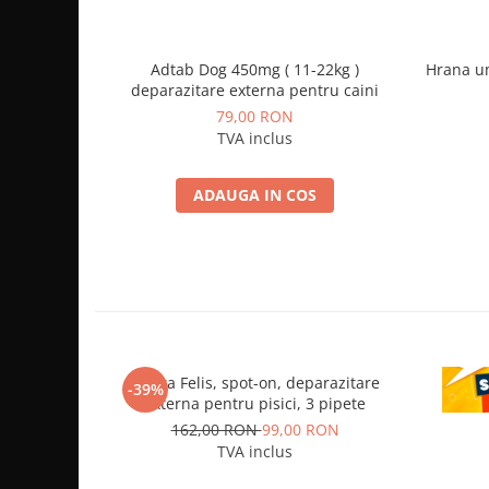
Adtab Dog 450mg ( 11-22kg )
Hrana um
deparazitare externa pentru caini
79,00 RON
TVA inclus
ADAUGA IN COS
Vectra Felis, spot-on, deparazitare
CE
-39%
externa pentru pisici, 3 pipete
depa
162,00 RON
99,00 RON
TVA inclus