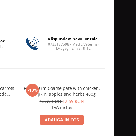
Răspundem nevoilor tale.
șor
0723137598 - Medic Veterinar
T.
Dragoș - Zilnic : 9-12
carrots
Fresh Farm Coarse pate with chicken,
Fresh Farm 
-10%
-10%
pumpkin, apples and herbs 400g
potatoe
cu gust
13,99 RON
12,59 RON
17,
TVA inclus
ADAUGA IN COS
A