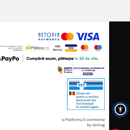
Creat cu ❤ și cu 🧠 de TrifanDan.ro
si
Platforma E-commerce
by Gomag