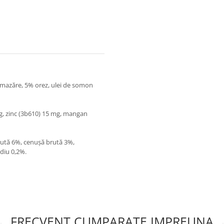
e mazăre, 5% orez, ulei de somon
mg, zinc (3b610) 15 mg, mangan
rută 6%, cenușă brută 3%,
odiu 0,2%.
FRECVENT CUMPARATE IMPREUNA