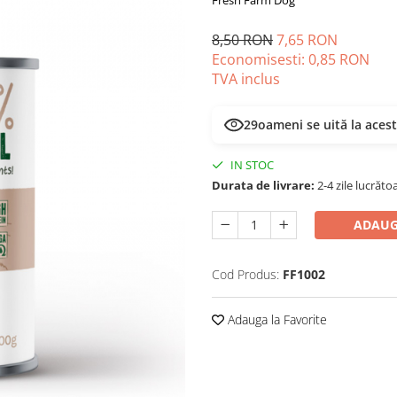
Fresh Farm Dog
8,50 RON
7,65 RON
Economisesti:
0,85
RON
TVA inclus
28
oameni se uită la aces
IN STOC
Durata de livrare:
2-4 zile lucrăto
ADAUG
Cod Produs:
FF1002
Adauga la Favorite