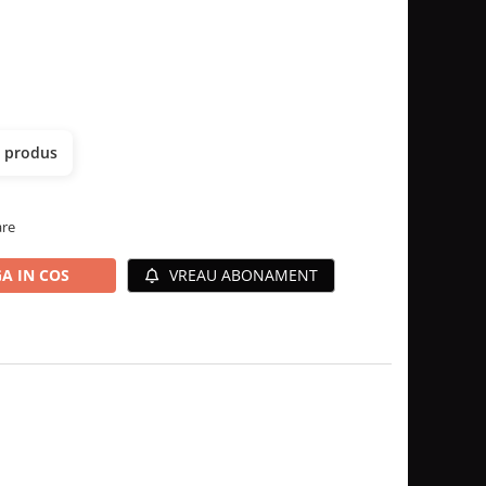
t produs
are
A IN COS
VREAU ABONAMENT