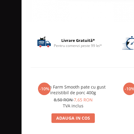
ACCESORII
TRIXIE
JUCARII
HĂINUȚE
Masina de tuns
Livrare Gratuită*
Perie
Pentru comenzi peste 99 lei*
Recipient hrana
Fresh Farm Smooth pate cu gust
Fre
-10%
-10
irezistibil de porc 400g
8,50 RON
7,65 RON
TVA inclus
ADAUGA IN COS