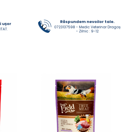
Răspundem nevoilor tale.
i ușor
0723137598 - Medic Veterinar Dragoș
NTAT.
- Zilnic : 9-12