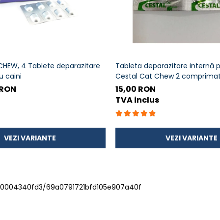
CHEW, 4 Tablete deparazitare
Tableta deparazitare internă p
u caini
Cestal Cat Chew 2 comprima
 RON
15,00 RON
TVA inclus
VEZI VARIANTE
VEZI VARIANTE
f6-960004340fd3/69a0791721bfd105e907a40f