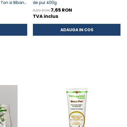
Ton si Biban
de pui 400g
7,65 RON
8,50 RON
TVA inclus
ADAUGA IN COS