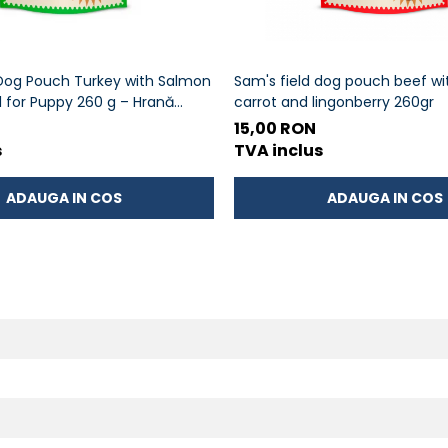
 Dog Pouch Turkey with Salmon
Sam's field dog pouch beef wit
l for Puppy 260 g – Hrană
carrot and lingonberry 260gr
letă pentru pui
15,00 RON
s
TVA inclus
ADAUGA IN COS
ADAUGA IN COS