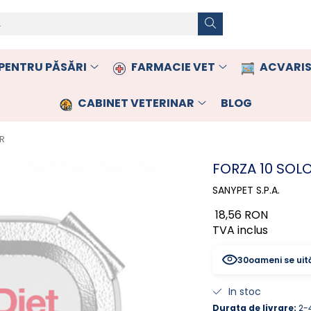
PENTRU PĂSĂRI
FARMACIE VET
ACVARIS
CABINET VETERINAR
BLOG
R
FORZA 10 SOLO
SANYPET S.P.A.
18,56 RON
TVA inclus
30
oameni se uit
In stoc
Durata de livrare:
2-4