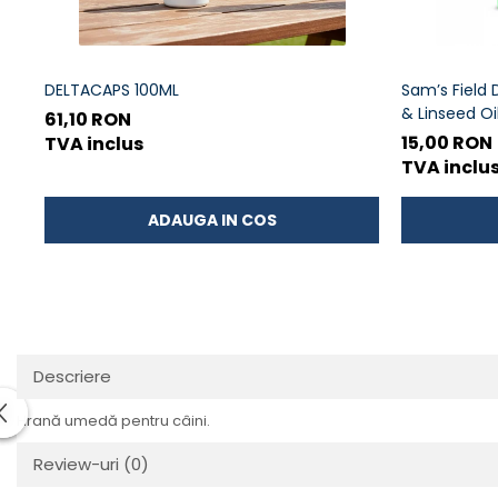
DELTACAPS 100ML
Sam’s Field
& Linseed Oi
61,10 RON
umedă comp
15,00 RON
TVA inclus
TVA inclu
ADAUGA IN COS
Descriere
Hrană umedă pentru câini.
Review-uri
(0)