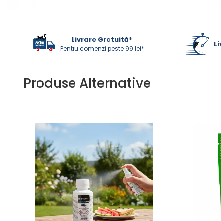
ACCESORII
TRIXIE
JUCARII
Livrare Gratuită*
Li
HĂINUȚE
Pentru comenzi peste 99 lei*
Masina de tuns
Perie
Produse Alternative
Recipient hrana