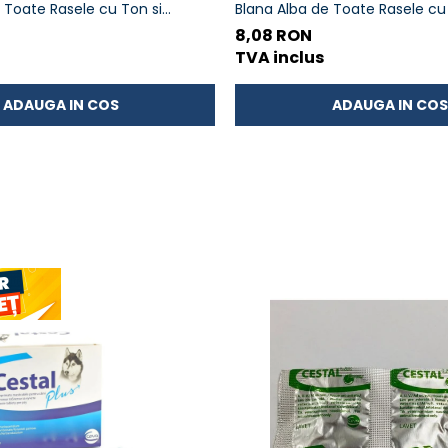
 Toate Rasele cu Ton si
Blana Alba de Toate Rasele cu 
70g
8,08 RON
TVA inclus
ADAUGA IN COS
ADAUGA IN COS