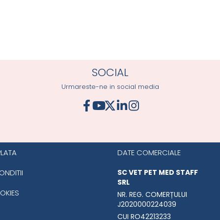
SOCIAL
Urmareste-ne in social media
PLATA
DATE COMERCIALE
ONDITII
SC VET PET MED STAFF
SRL
OKIES
NR. REG. COMERȚULUI
J2020000224039
CUI RO42213233