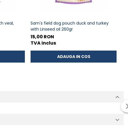
h veal,
Sam's field dog pouch duck and turkey
HI
with Linseed oil 260gr
GR
15,00 RON
30
TVA inclus
TV
ADAUGA IN COS