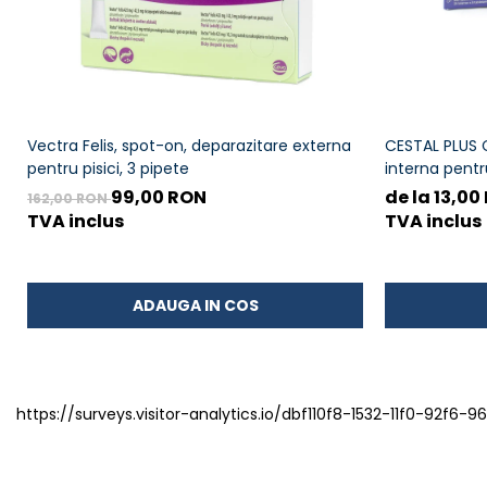
Vectra Felis, spot-on, deparazitare externa
CESTAL PLUS 
pentru pisici, 3 pipete
interna pentr
99,00 RON
de la 13,00
162,00 RON
TVA inclus
TVA inclus
ADAUGA IN COS
https://surveys.visitor-analytics.io/dbf110f8-1532-11f0-92