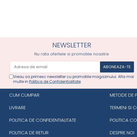
NEWSLETTER
Nu rata ofertele si promotiile noastre
Vreau sa primesc newsletter cu promotiile magazinului. Afla mai
multe in
Politica de Confidentialitate
CUM CUMPAR
METODE DE 
LIVRARE
TERMENI SI C
POLITICA DE CONFIDENTIALITATE
POLITICA CO
POLITICA DE RETUR
DESPRE NOI