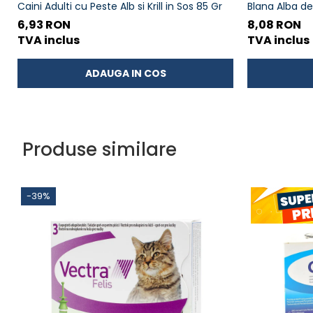
Caini Adulti cu Peste Alb si Krill in Sos 85 Gr
Blana Alba de
Somon 70g
6,93 RON
8,08 RON
TVA inclus
TVA inclus
ADAUGA IN COS
Produse similare
-39%