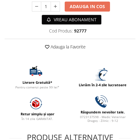
ACCESORII
ADAUGA IN COS
TRIXIE
VREAU ABONAMENT
JUCARII
HĂINUȚE
Cod Produs:
92777
Masina de tuns
Perie
Adauga la Favorite
Recipient hrana
Livrare Gratuită*
Livrăm în 2-4 zile lucratoare
Pentru comenzi peste 99 lei*
Răspundem nevoilor tale.
Retur simplu și ușor
0723137598 - Medic Veterinar
În 14 zile GARANTAT.
Dragoș - Zilnic : 9-12
PRODUSE ALTERNATIVE