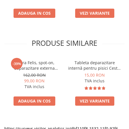
ADAUGA IN COS
VEZI VARIANTE
PRODUSE SIMILARE
Vectra Felis, spot-on,
Tableta deparazitare
-39%
deparazitare externa
internă pentru pisici Cestal
pentru pisici, 3 pipete
Cat Chew 2 comprimate
162,00 RON
15,00 RON
99,00 RON
TVA inclus
TVA inclus
ADAUGA IN COS
VEZI VARIANTE
https://surveys.visitor-analytics.io/dbf110f8-1532-11f0-92f6-