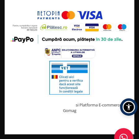
Creat cu ❤ și cu 🧠 de TrifanDan.ro
si
Platforma E-commerce by
Gomag