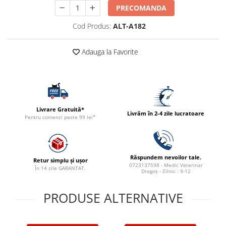
ACCESORII
PRECOMANDA
TRIXIE
Cod Produs:
ALT-A182
JUCARII
HĂINUȚE
Adauga la Favorite
Masina de tuns
Perie
Recipient hrana
Livrare Gratuită*
Livrăm în 2-4 zile lucratoare
Pentru comenzi peste 99 lei*
Răspundem nevoilor tale.
Retur simplu și ușor
0723137598 - Medic Veterinar
În 14 zile GARANTAT.
Dragoș - Zilnic : 9-12
PRODUSE ALTERNATIVE