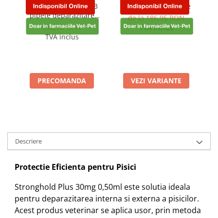
Advocate Dog 0-4 kg 3
Selehold Cat 3 Pipete
S
pipete deparazitare
de la 186,95 RON
externa si interna pentru
d
342,00 RON
TVA inclus
caini
TVA inclus
PRECOMANDA
VEZI VARIANTE
Descriere
Protectie Eficienta pentru Pisici
Stronghold Plus 30mg 0,50ml este solutia ideala
pentru deparazitarea interna si externa a pisicilor.
Acest produs veterinar se aplica usor, prin metoda