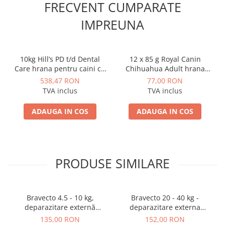
FRECVENT CUMPARATE
IMPREUNA
10kg Hill’s PD t/d Dental
12 x 85 g Royal Canin
Care hrana pentru caini cu
Chihuahua Adult hrana
probleme dentare
umeda caine
538,47 RON
77,00 RON
TVA inclus
TVA inclus
ADAUGA IN COS
ADAUGA IN COS
PRODUSE SIMILARE
Bravecto 4.5 - 10 kg,
Bravecto 20 - 40 kg -
deparazitare externă
deparazitare externa
pentru câini
pentru caini
135,00 RON
152,00 RON