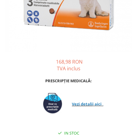
PLICURI
SALAM
CONSERVE
SUPA
DIETE VETERINARE
DIETE VETERINARE
DIETĂ USCATĂ
ROYAL CANIN DIETE
DIETĂ UMEDĂ
HILLS PD
ANTIPARAZITARE EXTERNE
Calibra Diets
PIPETE
MONGE
ADVANTAGE
168,98 RON
ANTIPARAZITARE EXTERNE
TVA inclus
PASTILE
PIPETE
ANTIPARAZITARE INTERNE
PRESCRIPȚIE MEDICALĂ:
ZGĂRZI
ACCESORII
COMPRIMATE
NISIP
ANTIPARAZITARE INTERNE
Vezi detali
i aici
.
SUPLIMENTE
VITAMINE ȘI SUPLIMENTE
NUTRACEUTICE
VITAMINE
RECOMPENSE
IN STOC