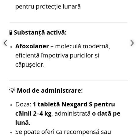
pentru protecție lunară
🧪
Substanță activă:
Afoxolaner
– moleculă modernă,
eficientă împotriva puricilor și
căpușelor.
💡
Mod de administrare:
Doza:
1 tabletă Nexgard S pentru
câinii 2–4 kg
, administrată
o dată pe
lună
.
Se poate oferi ca recompensă sau