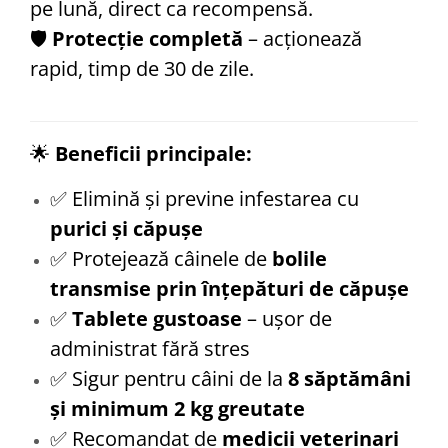
pe lună, direct ca recompensă.
🛡️
Protecție completă
– acționează
rapid, timp de 30 de zile.
🌟
Beneficii principale:
✅ Elimină și previne infestarea cu
purici și căpușe
✅ Protejează câinele de
bolile
transmise prin înțepături de căpușe
✅
Tablete gustoase
– ușor de
administrat fără stres
✅ Sigur pentru câini de la
8 săptămâni
și minimum 2 kg greutate
✅ Recomandat de
medicii veterinari