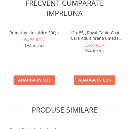
FRECVENT CUMPARATE
IMPREUNA
Rumak gel incalzire 500gr
12 x 85g Royal Canin Coat
Care Adult hrana umeda
64,56 RON
caine pentru blana
85,40 RON
TVA inclus
sanatoasa si lucioasa
TVA inclus
ADAUGA IN COS
ADAUGA IN COS
PRODUSE SIMILARE