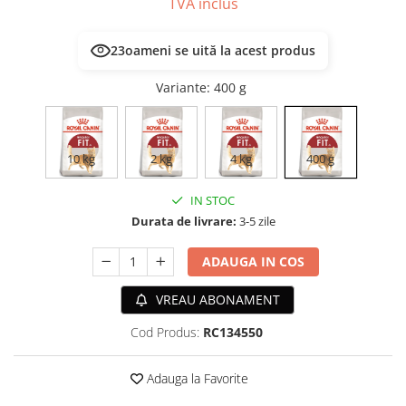
TVA inclus
ACCESORII
TRIXIE
23
oameni se uită la acest produs
JUCARII
Variante
: 400 g
HĂINUȚE
Masina de tuns
Perie
Recipient hrana
10 kg
2 kg
4 kg
400 g
IN STOC
Durata de livrare:
3-5 zile
ADAUGA IN COS
VREAU ABONAMENT
Cod Produs:
RC134550
Adauga la Favorite