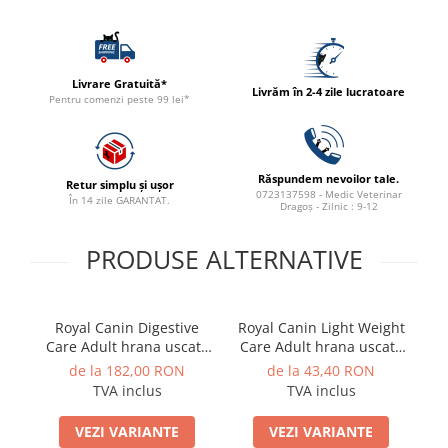
Livrare Gratuită*
Livrăm în 2-4 zile lucratoare
Pentru comenzi peste 99 lei*
Răspundem nevoilor tale.
Retur simplu și ușor
0723137598 - Medic Veterinar
În 14 zile GARANTAT.
Dragoș - Zilnic : 9-12
PRODUSE ALTERNATIVE
Royal Canin Digestive
Royal Canin Light Weight
Care Adult hrana uscata
Care Adult hrana uscata
pisica pentru confort
pisica limitarea cresterii
de la 182,00 RON
de la 43,40 RON
digestiv, 10 kg
in greutate, 8 kg
TVA inclus
TVA inclus
VEZI VARIANTE
VEZI VARIANTE