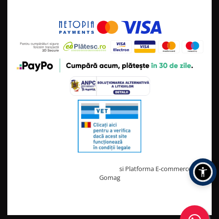
Creat cu ❤ și cu 🧠 de TrifanDan.ro
si
Platforma E-commerce by
Gomag