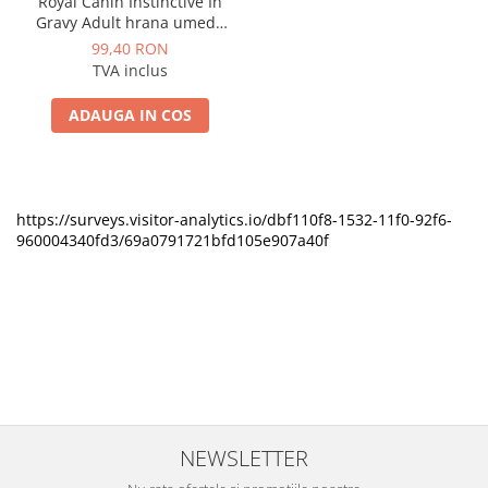
Royal Canin Instinctive In
Gravy Adult hrana umeda
in sos pentru pisica, 12 x 85
99,40 RON
g
TVA inclus
ADAUGA IN COS
https://surveys.visitor-analytics.io/dbf110f8-1532-11f0-92f6-
960004340fd3/69a0791721bfd105e907a40f
NEWSLETTER