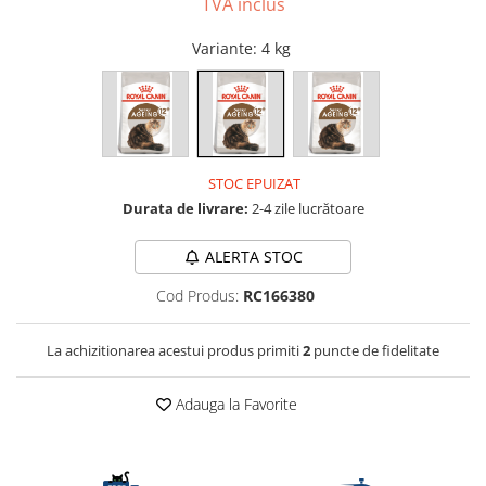
TVA inclus
ACCESORII
Variante
: 4 kg
TRIXIE
JUCARII
HĂINUȚE
Masina de tuns
Perie
STOC EPUIZAT
Recipient hrana
Durata de livrare:
2-4 zile lucrătoare
ALERTA STOC
Cod Produs:
RC166380
La achizitionarea acestui produs primiti
2
puncte de fidelitate
Adauga la Favorite