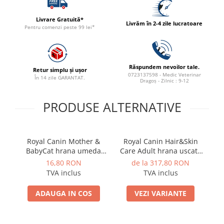
Livrare Gratuită*
Livrăm în 2-4 zile lucratoare
Pentru comenzi peste 99 lei*
Răspundem nevoilor tale.
Retur simplu și ușor
0723137598 - Medic Veterinar
În 14 zile GARANTAT.
Dragoș - Zilnic : 9-12
PRODUSE ALTERNATIVE
Royal Canin Mother &
Royal Canin Hair&Skin
Ro
BabyCat hrana umeda
Care Adult hrana uscata
us
pisica mama si puii pana
pisica pentru piele si
16,80 RON
de la 317,80 RON
la 4 luni, 195 g
blana, 10 kg
TVA inclus
TVA inclus
ADAUGA IN COS
VEZI VARIANTE