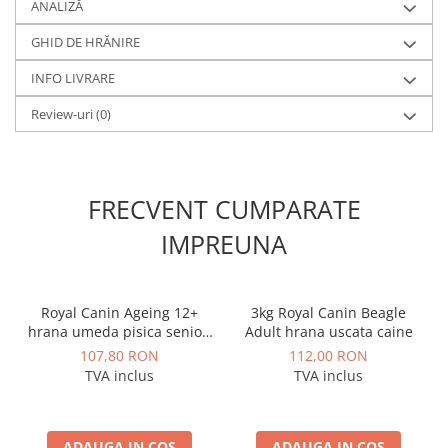
ANALIZĂ
GHID DE HRĂNIRE
INFO LIVRARE
Review-uri
(0)
FRECVENT CUMPARATE
IMPREUNA
Royal Canin Ageing 12+
3kg Royal Canin Beagle
hrana umeda pisica senior,
Adult hrana uscata caine
12 x 85 g
107,80 RON
112,00 RON
TVA inclus
TVA inclus
ADAUGA IN COS
ADAUGA IN COS