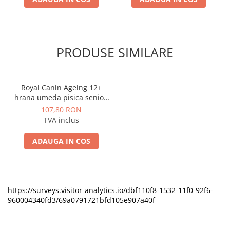
PRODUSE SIMILARE
Royal Canin Ageing 12+
hrana umeda pisica senior,
12 x 85 g
107,80 RON
TVA inclus
ADAUGA IN COS
https://surveys.visitor-analytics.io/dbf110f8-1532-11f0-92f6-
960004340fd3/69a0791721bfd105e907a40f