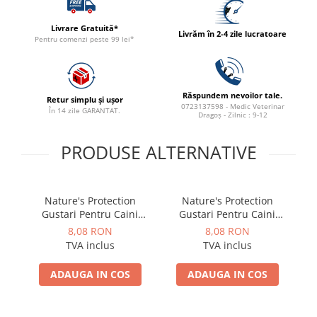
ACCESORII
Livrare Gratuită*
TRIXIE
Livrăm în 2-4 zile lucratoare
Pentru comenzi peste 99 lei*
JUCARII
HĂINUȚE
Masina de tuns
Răspundem nevoilor tale.
Retur simplu și ușor
Perie
0723137598 - Medic Veterinar
În 14 zile GARANTAT.
Dragoș - Zilnic : 9-12
Recipient hrana
PRODUSE ALTERNATIVE
Nature's Protection
Nature's Protection
Gustari Pentru Caini
Gustari Pentru Caini
Blana Alba de Toate
Blana Alba de Toate
8,08 RON
8,08 RON
Rasele cu Ton si Somon
Rasele cu Ton si Biban
TVA inclus
TVA inclus
70g
70g
ADAUGA IN COS
ADAUGA IN COS