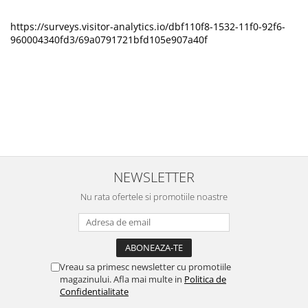
https://surveys.visitor-analytics.io/dbf110f8-1532-11f0-92f6-
960004340fd3/69a0791721bfd105e907a40f
NEWSLETTER
Nu rata ofertele si promotiile noastre
Vreau sa primesc newsletter cu promotiile
magazinului. Afla mai multe in
Politica de
Confidentialitate