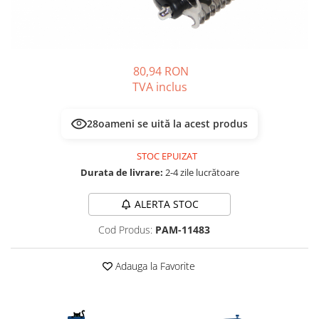
PLICURI
SALAM
CONSERVE
SUPA
DIETE VETERINARE
DIETE VETERINARE
DIETĂ USCATĂ
80,94 RON
ROYAL CANIN DIETE
DIETĂ UMEDĂ
TVA inclus
HILLS PD
ANTIPARAZITARE EXTERNE
Calibra Diets
PIPETE
28
oameni se uită la acest produs
MONGE
ADVANTAGE
ANTIPARAZITARE EXTERNE
STOC EPUIZAT
PASTILE
PIPETE
Durata de livrare:
2-4 zile lucrătoare
ANTIPARAZITARE INTERNE
ZGĂRZI
ACCESORII
ALERTA STOC
COMPRIMATE
NISIP
ANTIPARAZITARE INTERNE
Cod Produs:
PAM-11483
SUPLIMENTE
VITAMINE ȘI SUPLIMENTE
Adauga la Favorite
NUTRACEUTICE
VITAMINE
RECOMPENSE