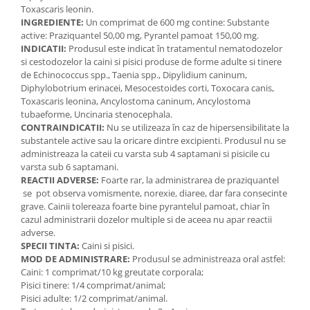
Toxascaris leonin.
INGREDIENTE:
Un comprimat de 600 mg contine: Substante
active: Praziquantel 50,00 mg, Pyrantel pamoat 150,00 mg.
INDICATII:
Produsul este indicat în tratamentul nematodozelor
si cestodozelor la caini si pisici produse de forme adulte si tinere
de Echinococcus spp., Taenia spp., Dipylidium caninum,
Diphylobotrium erinacei, Mesocestoides corti, Toxocara canis,
Toxascaris leonina, Ancylostoma caninum, Ancylostoma
tubaeforme, Uncinaria stenocephala.
CONTRAINDICATII:
Nu se utilizeaza în caz de hipersensibilitate la
substantele active sau la oricare dintre excipienti. Produsul nu se
administreaza la cateii cu varsta sub 4 saptamani si pisicile cu
varsta sub 6 saptamani.
REACTII ADVERSE:
Foarte rar, la administrarea de praziquantel
se pot observa vomismente, norexie, diaree, dar fara consecinte
grave. Cainii tolereaza foarte bine pyrantelul pamoat, chiar în
cazul administrarii dozelor multiple si de aceea nu apar reactii
adverse.
SPECII TINTA:
Caini si pisici.
MOD DE ADMINISTRARE:
Produsul se administreaza oral astfel:
Caini: 1 comprimat/10 kg greutate corporala;
Pisici tinere: 1/4 comprimat/animal;
Pisici adulte: 1/2 comprimat/animal.