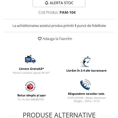
PLICURI
ALERTA STOC
SALAM
CONSERVE
Cod Produs:
PAM-104
SUPA
DIETE VETERINARE
DIETE VETERINARE
DIETĂ USCATĂ
La achizitionarea acestui produs primiti
1
punct de fidelitate
ROYAL CANIN DIETE
DIETĂ UMEDĂ
HILLS PD
ANTIPARAZITARE EXTERNE
Adauga la Favorite
Calibra Diets
PIPETE
MONGE
ADVANTAGE
ANTIPARAZITARE EXTERNE
PASTILE
PIPETE
ANTIPARAZITARE INTERNE
Livrare Gratuită*
ZGĂRZI
Livrăm în 2-4 zile lucratoare
Pentru comenzi peste 99 lei*
ACCESORII
COMPRIMATE
NISIP
ANTIPARAZITARE INTERNE
SUPLIMENTE
VITAMINE ȘI SUPLIMENTE
Răspundem nevoilor tale.
Retur simplu și ușor
0723137598 - Medic Veterinar
În 14 zile GARANTAT.
NUTRACEUTICE
Dragoș - Zilnic : 9-12
VITAMINE
PRODUSE ALTERNATIVE
RECOMPENSE