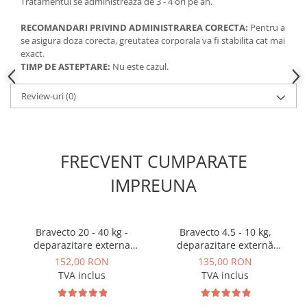
Tratamentul se administreaza de 3 - 4 ori pe an.
RECOMANDARI PRIVIND ADMINISTRAREA CORECTA:
Pentru a
se asigura doza corecta, greutatea corporala va fi stabilita cat mai
exact.
TIMP DE ASTEPTARE:
Nu este cazul.
Review-uri
(0)
FRECVENT CUMPARATE
IMPREUNA
Bravecto 20 - 40 kg -
Bravecto 4.5 - 10 kg,
deparazitare externa
deparazitare externă
pentru caini
pentru câini
152,00 RON
135,00 RON
TVA inclus
TVA inclus