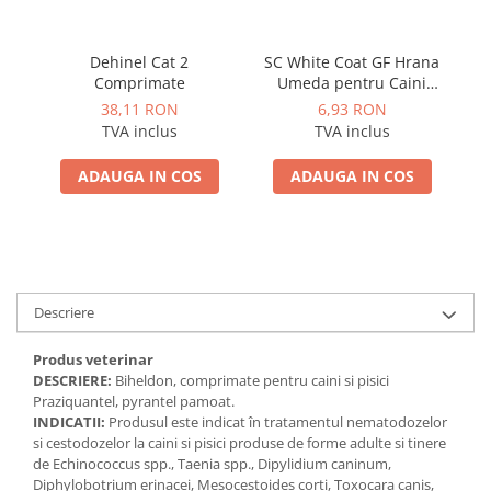
ACCESORII
TRIXIE
Dehinel Cat 2
SC White Coat GF Hrana
JUCARII
Comprimate
Umeda pentru Caini
Adulti cu Peste Alb si Krill
HĂINUȚE
38,11 RON
6,93 RON
in Sos 85 Gr
R
TVA inclus
TVA inclus
Masina de tuns
Perie
ADAUGA IN COS
ADAUGA IN COS
Recipient hrana
Descriere
Produs veterinar
DESCRIERE:
Biheldon, comprimate pentru caini si pisici
Praziquantel, pyrantel pamoat.
INDICATII:
Produsul este indicat în tratamentul nematodozelor
si cestodozelor la caini si pisici produse de forme adulte si tinere
de Echinococcus spp., Taenia spp., Dipylidium caninum,
Diphylobotrium erinacei, Mesocestoides corti, Toxocara canis,