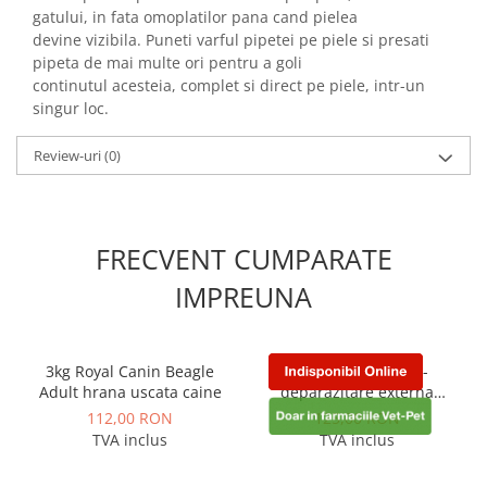
gatului, in fata omoplatilor pana cand pielea
devine vizibila. Puneti varful pipetei pe piele si presati
pipeta de mai multe ori pentru a goli
continutul acesteia, complet si direct pe piele, intr-un
singur loc.
Review-uri
(0)
FRECVENT CUMPARATE
IMPREUNA
3kg Royal Canin Beagle
Bravecto 2 - 4,5 kg -
Adult hrana uscata caine
deparazitare externa
pentru caini
112,00 RON
125,00 RON
TVA inclus
TVA inclus