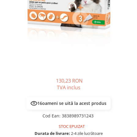
PLICURI
SALAM
CONSERVE
SUPA
DIETE VETERINARE
DIETE VETERINARE
DIETĂ USCATĂ
ROYAL CANIN DIETE
DIETĂ UMEDĂ
HILLS PD
ANTIPARAZITARE EXTERNE
Calibra Diets
PIPETE
MONGE
ADVANTAGE
ANTIPARAZITARE EXTERNE
PASTILE
PIPETE
ANTIPARAZITARE INTERNE
130,23 RON
ZGĂRZI
ACCESORII
TVA inclus
COMPRIMATE
NISIP
ANTIPARAZITARE INTERNE
16
oameni se uită la acest produs
SUPLIMENTE
VITAMINE ȘI SUPLIMENTE
Cod Ean
:
3838989731243
NUTRACEUTICE
VITAMINE
STOC EPUIZAT
RECOMPENSE
Durata de livrare:
2-4 zile lucrătoare