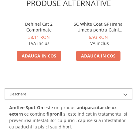
PRODUSE ALTERNATIVE
Dehinel Cat 2
SC White Coat GF Hrana
Comprimate
Umeda pentru Caini
Adulti cu Peste Alb si Krill
38,11 RON
6,93 RON
in Sos 85 Gr
R
TVA inclus
TVA inclus
ADAUGA IN COS
ADAUGA IN COS
Descriere
Amflee Spot-On
este un produs
antiparazitar de uz
extern
ce contine
fipronil
si este indicat in tratamentul si
prevenirea infestatiilor cu purici, capuse si a infestatiilor
cu paduchi la pisici sau dihori.