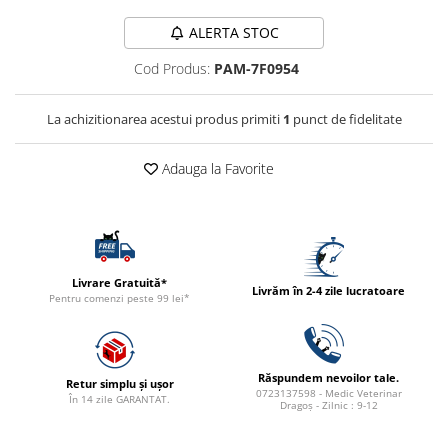
ACCESORII
ALERTA STOC
TRIXIE
Cod Produs:
PAM-7F0954
JUCARII
HĂINUȚE
La achizitionarea acestui produs primiti
1
punct de fidelitate
Masina de tuns
Perie
Adauga la Favorite
Recipient hrana
Livrare Gratuită*
Livrăm în 2-4 zile lucratoare
Pentru comenzi peste 99 lei*
Răspundem nevoilor tale.
Retur simplu și ușor
0723137598 - Medic Veterinar
În 14 zile GARANTAT.
Dragoș - Zilnic : 9-12