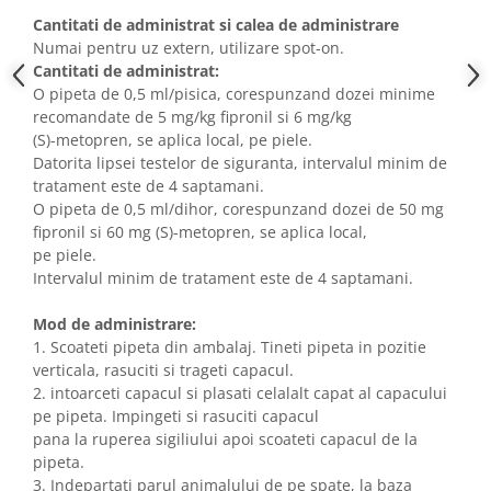
Cantitati de administrat si calea de administrare
Numai pentru uz extern, utilizare spot-on.
Cantitati de administrat:
O pipeta de 0,5 ml/pisica, corespunzand dozei minime
recomandate de 5 mg/kg fipronil si 6 mg/kg
(S)-metopren, se aplica local, pe piele.
Datorita lipsei testelor de siguranta, intervalul minim de
tratament este de 4 saptamani.
O pipeta de 0,5 ml/dihor, corespunzand dozei de 50 mg
fipronil si 60 mg (S)-metopren, se aplica local,
pe piele.
Intervalul minim de tratament este de 4 saptamani.
Mod de administrare:
1. Scoateti pipeta din ambalaj. Tineti pipeta in pozitie
verticala, rasuciti si trageti capacul.
2. intoarceti capacul si plasati celalalt capat al capacului
pe pipeta. Impingeti si rasuciti capacul
pana la ruperea sigiliului apoi scoateti capacul de la
pipeta.
3. Indepartati parul animalului de pe spate, la baza