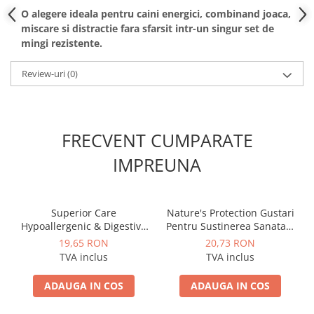
O alegere ideala pentru caini energici, combinand joaca,
miscare si distractie fara sfarsit intr-un singur set de
mingi rezistente.
Review-uri
(0)
FRECVENT CUMPARATE
IMPREUNA
Superior Care
Nature's Protection Gustari
Hypoallergenic & Digestive
Pentru Sustinerea Sanatatii
Care with Salmon (110g)
Imune cu Hering Caini
19,65 RON
20,73 RON
Adulti Blana Alba 150 g
TVA inclus
TVA inclus
ADAUGA IN COS
ADAUGA IN COS