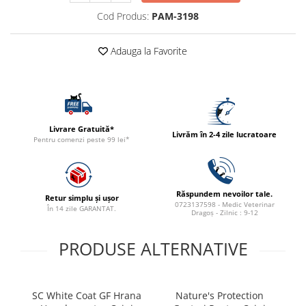
ACCESORII
Cod Produs:
PAM-3198
TRIXIE
JUCARII
Adauga la Favorite
HĂINUȚE
Masina de tuns
Perie
Recipient hrana
Livrare Gratuită*
Livrăm în 2-4 zile lucratoare
Pentru comenzi peste 99 lei*
Răspundem nevoilor tale.
Retur simplu și ușor
0723137598 - Medic Veterinar
În 14 zile GARANTAT.
Dragoș - Zilnic : 9-12
PRODUSE ALTERNATIVE
SC White Coat GF Hrana
Nature's Protection