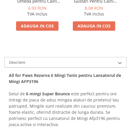
Umeda pentru Caini
Gustari Pentru Caini
Adulti cu Peste Alb si Krill
Blana Alba de Toate
6,93 RON
8,08 RON
in Sos 85 Gr
Rasele cu Ton si Somon
R
TVA inclus
TVA inclus
70g
ADAUGA IN COS
ADAUGA IN COS
Descriere
All for Paws Rezerva 6 Mingi Tenis pentru Lansatorul de
Mingi AFP3196
Setul de
6 mingi Super Bounce
este perfect pentru ore
intregi de joaca de adus mingea alaturi de prietenul tau
patruped. Mingile sunt realizate din cauciuc premium,
foarte elastic, oferind distractie de lunga durata. Se
potrivesc perfect cu Lansatorul de Mingi Afp3196 pentru
joaca activa si interactiva.