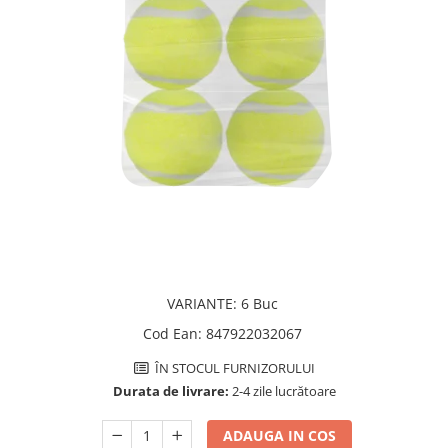
PLICURI
SALAM
CONSERVE
SUPA
DIETE VETERINARE
DIETE VETERINARE
DIETĂ USCATĂ
ROYAL CANIN DIETE
DIETĂ UMEDĂ
HILLS PD
ANTIPARAZITARE EXTERNE
Calibra Diets
PIPETE
MONGE
ADVANTAGE
ANTIPARAZITARE EXTERNE
PASTILE
PIPETE
ANTIPARAZITARE INTERNE
ZGĂRZI
ACCESORII
COMPRIMATE
VARIANTE
:
6 Buc
NISIP
ANTIPARAZITARE INTERNE
Cod Ean
:
847922032067
SUPLIMENTE
VITAMINE ȘI SUPLIMENTE
ÎN STOCUL FURNIZORULUI
NUTRACEUTICE
Durata de livrare:
2-4 zile lucrătoare
VITAMINE
RECOMPENSE
ADAUGA IN COS