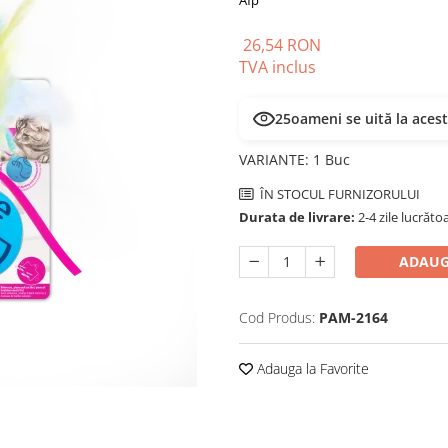
Afp
26,54 RON
TVA inclus
25
oameni se uită la aces
VARIANTE
:
1 Buc
ÎN STOCUL FURNIZORULUI
Durata de livrare:
2-4 zile lucrăto
ADAUG
Cod Produs:
PAM-2164
Adauga la Favorite