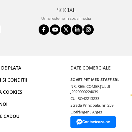
SOCIAL
Urmareste-ne in social media
 DE PLATA
DATE COMERCIALE
 SI CONDITII
SC VET PET MED STAFF SRL
NR. REG. COMERȚULUI
A COOKIES
J2020000224039
CUI RO42213233
NOI
Strada Principală, nr. 359
Ciofrângeni, Arges
E CADOU
Contacteaza-ne