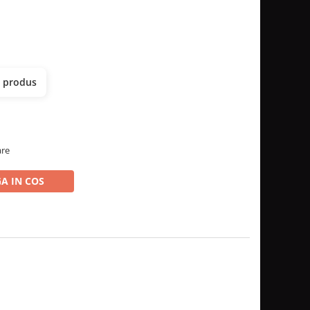
t produs
are
A IN COS