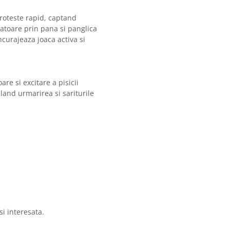
 roteste rapid, captand
natoare prin pana si panglica
ncurajeaza joaca activa si
re si excitare a pisicii
land urmarirea si sariturile
si interesata.