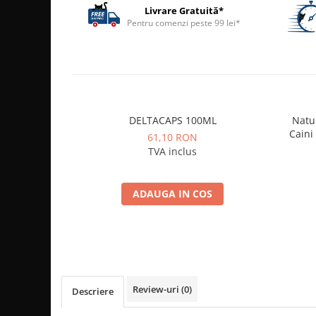
ACCESORII
Livrare Gratuită*
Pentru comenzi peste 99 lei*
TRIXIE
JUCARII
HĂINUȚE
Masina de tuns
Perie
DELTACAPS 100ML
Natur
Recipient hrana
Caini
61,10 RON
TVA inclus
ADAUGA IN COS
Review-uri
(0)
Descriere