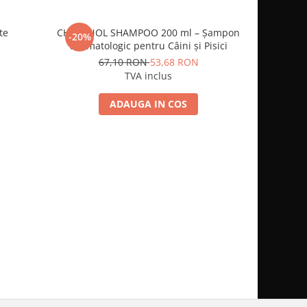
te
CHAMINOL SHAMPOO 200 ml – Șampon
Furinaid
-20%
-20%
Dermatologic pentru Câini și Pisici
urin
67,10 RON
53,68 RON
1
TVA inclus
ADAUGA IN COS