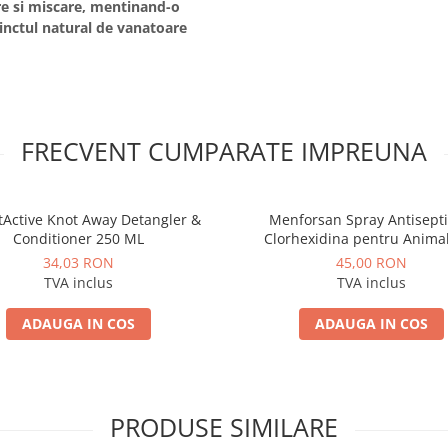
care si miscare, mentinand-o
stinctul natural de vanatoare
FRECVENT CUMPARATE IMPREUNA
tActive Knot Away Detangler &
Menforsan Spray Antisepti
Conditioner 250 ML
Clorhexidina pentru Anima
Companie 60 ML
34,03 RON
45,00 RON
TVA inclus
TVA inclus
ADAUGA IN COS
ADAUGA IN COS
PRODUSE SIMILARE