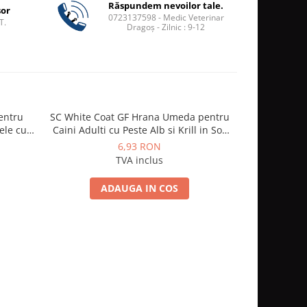
Răspundem nevoilor tale.
șor
0723137598 - Medic Veterinar
T.
Dragoș - Zilnic : 9-12
Pentru
SC White Coat GF Hrana Umeda pentru
Pawise Ju
ele cu
Caini Adulti cu Peste Alb si Krill in Sos
pen
85 Gr
6,93 RON
TVA inclus
ADAUGA IN COS
A