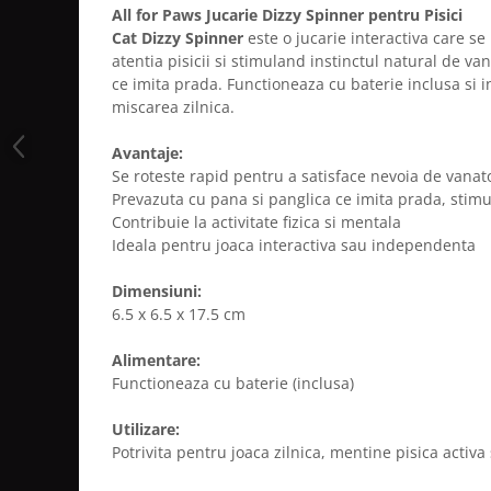
All for Paws Jucarie Dizzy Spinner pentru Pisici
Cat Dizzy Spinner
este o jucarie interactiva care se
atentia pisicii si stimuland instinctul natural de va
ce imita prada. Functioneaza cu baterie inclusa si i
miscarea zilnica.
Avantaje:
Se roteste rapid pentru a satisface nevoia de vanatoa
Prevazuta cu pana si panglica ce imita prada, stimu
Contribuie la activitate fizica si mentala
Ideala pentru joaca interactiva sau independenta
Dimensiuni:
6.5 x 6.5 x 17.5 cm
Alimentare:
Functioneaza cu baterie (inclusa)
Utilizare:
Potrivita pentru joaca zilnica, mentine pisica activa 