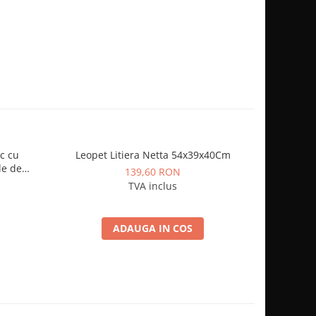
c cu
Leopet Litiera Netta 54x39x40Cm
Pawise L
le de
139,60 RON
TVA inclus
ADAUGA IN COS