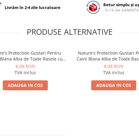
Retur simplu și u
Livrăm în 2-4 zile lucratoare
În 14 zile GARANTA
PRODUSE ALTERNATIVE
e's Protection Gustari Pentru
Nature's Protection Gustari 
 Blana Alba de Toate Rasele cu
Caini Blana Alba de Toate Ras
Ton si Somon 70g
Ton si Biban 70g
8,08 RON
8,08 RON
TVA inclus
TVA inclus
ADAUGA IN COS
ADAUGA IN COS