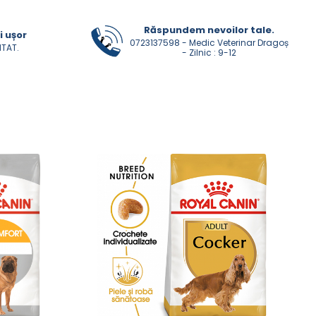
Răspundem nevoilor tale.
i ușor
0723137598 - Medic Veterinar Dragoș
NTAT.
- Zilnic : 9-12