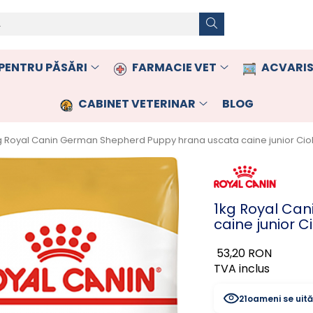
PENTRU PĂSĂRI
FARMACIE VET
ACVARIS
CABINET VETERINAR
BLOG
g Royal Canin German Shepherd Puppy hrana uscata caine junior C
1kg Royal Ca
caine junior
53,20 RON
TVA inclus
20
oameni se uit