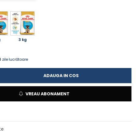
g
3 kg
 zile lucrătoare
ADAUGA IN COS
VREAU ABONAMENT
te