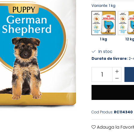
Variante
: 1 kg
1 kg
12 k
In stoc
Durata de livrare:
2-4
Cod Produs:
RC114340
Adauga la Favori