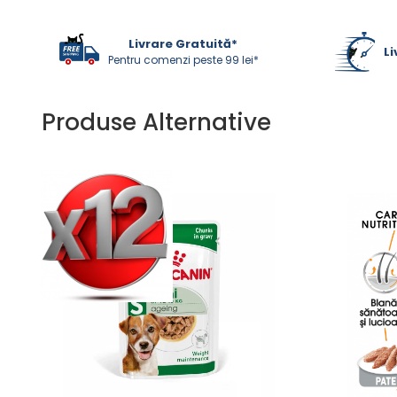
ACCESORII
TRIXIE
Livrare Gratuită*
Li
Pentru comenzi peste 99 lei*
JUCARII
HĂINUȚE
Masina de tuns
Produse Alternative
Perie
Recipient hrana