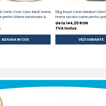
al Canin Coat Care Adult hrana
12kg Royal Canin Medium De
 pentru blana sanatoasa si
hrana uscata caine pentru pr
iritatiilor pielii
de la 144,20 RON
s
TVA inclus
ADAUGA IN COS
VEZI VARIANTE