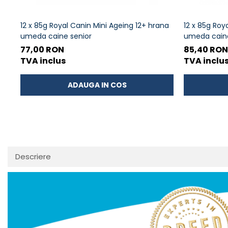
12 x 85g Royal Canin Mini Ageing 12+ hrana
12 x 85g Roy
umeda caine senior
umeda caine
lucioasa
77,00 RON
85,40 RON
TVA inclus
TVA inclu
ADAUGA IN COS
Descriere