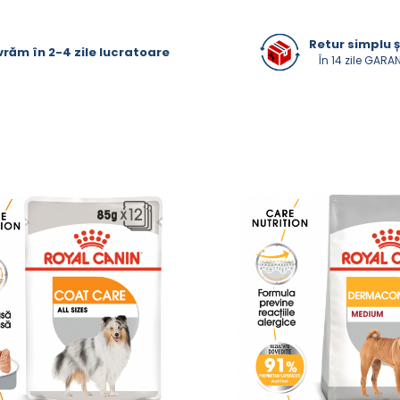
Retur simplu ș
vrăm în 2-4 zile lucratoare
În 14 zile GARA