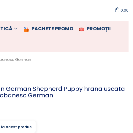
0,00
TICĂ
PACHETE PROMO
PROMOȚII
iobanesc German
nin German Shepherd Puppy hrana uscata
 Ciobanesc German
ă la acest produs