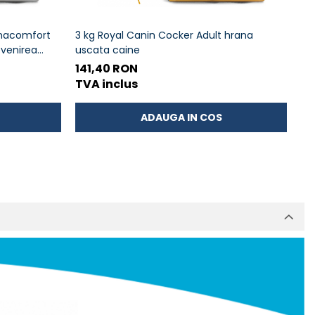
rmacomfort
3 kg Royal Canin Cocker Adult hrana
12
evenirea
uscata caine
hr
di
141,40 RON
85
TVA inclus
TV
ADAUGA IN COS