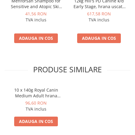
Menforsan Shampoo for
12kg Hill's PD Canine k/d
Sensitive and Atopic Skin
Early Stage, hrana uscata
Puppies 300 Ml
dieta veterinara pentru
41,56 RON
617,58 RON
caini
TVA inclus
TVA inclus
ADAUGA IN COS
ADAUGA IN COS
PRODUSE SIMILARE
10 x 140g Royal Canin
Medium Adult hrana
umeda caine
96,60 RON
TVA inclus
ADAUGA IN COS