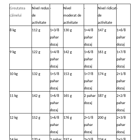
Greutatea
Nivel redus
-
Nivel
-
Nivel ridicat
-
câinelui
de
moderat de
de
activitate
activitate
activitate
8 kg
112 g
1+3/8
130 g
1+4/8
147 g
1+6/8
pahar
pahar
pahar
dozaj
dozaj
dozaj
9 kg
122 g
1+4/8
142 g
1+6/8
161 g
1+7/8
pahar
pahar
pahar
dozaj
dozaj
dozaj
10 kg
132 g
1+5/8
153 g
1+7/8
174 g
2+1/8
pahar
pahar
pahar
dozaj
dozaj
dozaj
11 kg
142 g
1+6/8
165 g
2 pahar
187 g
2+2/8
pahar
dozaj
pahar
dozaj
dozaj
12 kg
152 g
1+6/8
176 g
2+1/8
200 g
2+3/8
pahar
pahar
pahar
dozaj
dozaj
dozaj
14 kg
170 g
2 pahar
197 g
2+3/8
224 g
2+5/8