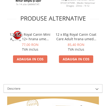
Retur simplu și ușor
0723137598 - Medic Veterinar
În 14 zile GARANTAT.
Dragoș - Zilnic : 9-12
PRODUSE ALTERNATIVE
12 x 85g Royal Canin Mini
12 x 85g Royal Canin Coat
1
Ageing 12+ hrana umeda
Care Adult hrana umeda
caine senior
caine pentru blana
77,00 RON
85,40 RON
sanatoasa si lucioasa
TVA inclus
TVA inclus
ADAUGA IN COS
ADAUGA IN COS
Descriere