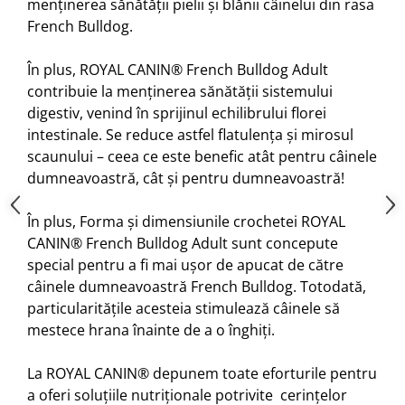
menținerea sănătății pielii și blănii câinelui din rasa
French Bulldog.
În plus, ROYAL CANIN® French Bulldog Adult
contribuie la menținerea sănătății sistemului
digestiv, venind în sprijinul echilibrului florei
intestinale. Se reduce astfel flatulența și mirosul
scaunului – ceea ce este benefic atât pentru câinele
dumneavoastră, cât și pentru dumneavoastră!
În plus, Forma și dimensiunile crochetei ROYAL
CANIN® French Bulldog Adult sunt concepute
special pentru a fi mai ușor de apucat de către
câinele dumneavoastră French Bulldog. Totodată,
particularitățile acesteia stimulează câinele să
mestece hrana înainte de a o înghiți.
La ROYAL CANIN® depunem toate eforturile pentru
a oferi soluțiile nutriționale potrivite cerințelor