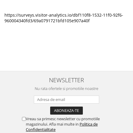
https://surveys.visitor-analytics.io/dbf110f8-1532-11f0-92f6-
960004340fd3/69a0791721bfd105e907a40f
NEWSLETTER
Nu rata ofertele si promotiile noastre
Vreau sa primesc newsletter cu promotiile
magazinului. Afla mai multe in
Politica de
Confidentialitate