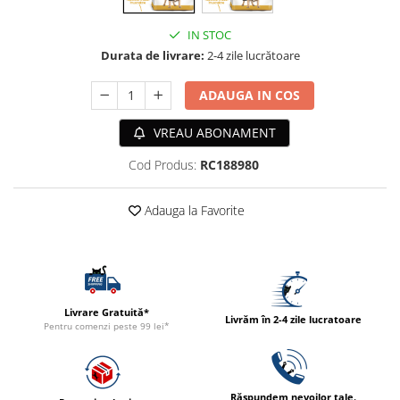
ACCESORII
IN STOC
TRIXIE
Durata de livrare:
2-4 zile lucrătoare
JUCARII
HĂINUȚE
ADAUGA IN COS
Masina de tuns
VREAU ABONAMENT
Perie
Recipient hrana
Cod Produs:
RC188980
Adauga la Favorite
Livrare Gratuită*
Livrăm în 2-4 zile lucratoare
Pentru comenzi peste 99 lei*
Răspundem nevoilor tale.