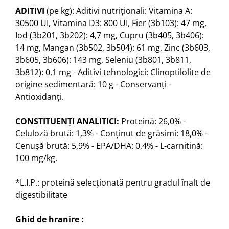
ADITIVI
(pe kg): Aditivi nutriţionali: Vitamina A:
30500 UI, Vitamina D3: 800 UI, Fier (3b103): 47 mg,
Iod (3b201, 3b202): 4,7 mg, Cupru (3b405, 3b406):
14 mg, Mangan (3b502, 3b504): 61 mg, Zinc (3b603,
3b605, 3b606): 143 mg, Seleniu (3b801, 3b811,
3b812): 0,1 mg - Aditivi tehnologici: Clinoptilolite de
origine sedimentară: 10 g - Conservanţi -
Antioxidanţi.
CONSTITUENŢI ANALITICI:
Proteină: 26,0% -
Celuloză brută: 1,3% - Conţinut de grăsimi: 18,0% -
Cenuşă brută: 5,9% - EPA/DHA: 0,4% - L-carnitină:
100 mg/kg.
*L.I.P.: proteină selecţionată pentru gradul înalt de
digestibilitate
Ghid de hranire :