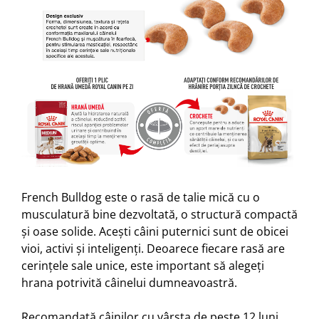
French Bulldog este o rasă de talie mică cu o
musculatură bine dezvoltată, o structură compactă
și oase solide. Acești câini puternici sunt de obicei
vioi, activi și inteligenți. Deoarece fiecare rasă are
cerințele sale unice, este important să alegeți
hrana potrivită câinelui dumneavoastră.
Recomandată câinilor cu vârsta de peste 12 luni,