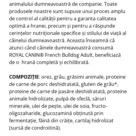
animalului dumneavoastră de companie. Toate
produsele noastre sunt supuse unui proces amplu
de control al calității pentru a garanta calitatea
optimă a hranei, precum și pentru a răspunde
cerințelor nutriționale specifice și stilului de viață al
câinelui dumneavoastră. Aceasta înseamnă că
atunci când câinele dumneavoastră consumă
ROYAL CANIN® French Bulldog Adult, beneficiază
de o hrană completă și echilibrată.
COMPOZIŢIE
: orez, grâu, grăsimi animale, proteine
de carne de porc deshidratată, gluten de grâu*,
proteine de carne de pasăre deshidratată, proteine
animale hidrolizate, pulpă de sfeclă, săruri
minerale, ulei de peşte, ulei de soia, fructo-
oligozaharide, glucozamină obţinută prin
fermentaţie, făină din crăiţe, cartilaj hidrolizat
(sursă de condroitină).