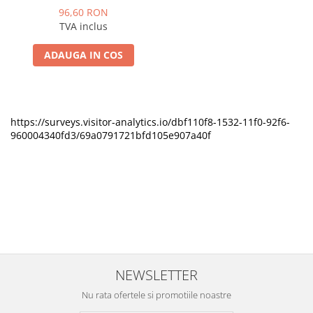
umeda caine
96,60 RON
TVA inclus
ADAUGA IN COS
https://surveys.visitor-analytics.io/dbf110f8-1532-11f0-92f6-
960004340fd3/69a0791721bfd105e907a40f
NEWSLETTER
Nu rata ofertele si promotiile noastre