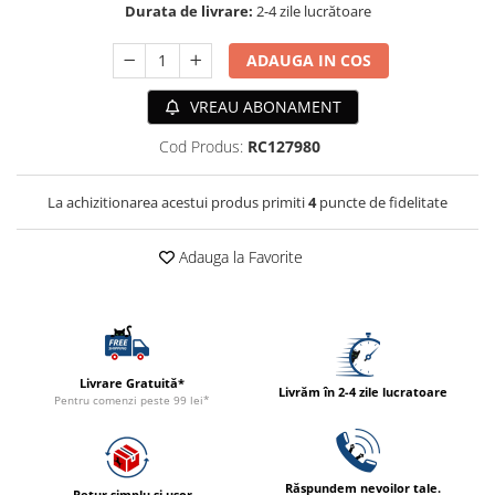
Durata de livrare:
2-4 zile lucrătoare
ACCESORII
TRIXIE
ADAUGA IN COS
JUCARII
VREAU ABONAMENT
HĂINUȚE
Masina de tuns
Cod Produs:
RC127980
Perie
Recipient hrana
La achizitionarea acestui produs primiti
4
puncte de fidelitate
Adauga la Favorite
Livrare Gratuită*
Livrăm în 2-4 zile lucratoare
Pentru comenzi peste 99 lei*
Răspundem nevoilor tale.
Retur simplu și ușor