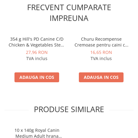
FRECVENT CUMPARATE
IMPREUNA
354 g Hill's PD Canine C/D
Churu Recompense
Chicken & Vegetables Stew,
Cremoase pentru caini cu
hrană umedă dietă
Pui si Branza
27,96 RON
16,65 RON
veterinară pentru câini
TVA inclus
TVA inclus
ADAUGA IN COS
ADAUGA IN COS
PRODUSE SIMILARE
10 x 140g Royal Canin
Medium Adult hrana