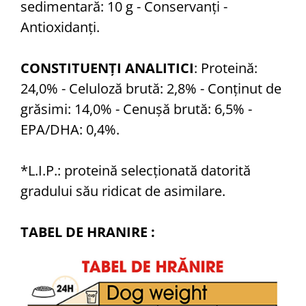
sedimentară: 10 g - Conservanţi -
Antioxidanţi.
CONSTITUENŢI ANALITICI
: Proteină:
24,0% - Celuloză brută: 2,8% - Conţinut de
grăsimi: 14,0% - Cenuşă brută: 6,5% -
EPA/DHA: 0,4%.
*L.I.P.: proteină selecţionată datorită
gradului său ridicat de asimilare.
TABEL DE HRANIRE :