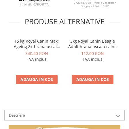
0723137598 - Medic Veterinar
În 14 zile GARANTAT.
Dragoș - Zilnic : 9-12
PRODUSE ALTERNATIVE
15 kg Royal Canin Maxi
3kg Royal Canin Beagle
12
Ageing 8+ hrana uscata
Adult hrana uscata caine
R
caine peste 8 ani
540,40 RON
112,00 RON
TVA inclus
TVA inclus
ADAUGA IN COS
ADAUGA IN COS
Descriere