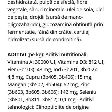
deshidratată, pulpă de sfeclă, fibre
vegetale, săruri minerale, ulei de soia, ulei
de peşte, drojdii (sursă de mano-
oligozaharide), glucozamină obţinută prin
fermentaţie, făină din crăiţe, cartilaj
hidrolizat (sursă de condroitină).
ADITIVI
(pe kg): Aditivi nutriţionali:
Vitamina A: 30000 UI, Vitamina D3: 812 UI,
Fier (3b103): 48 mg, Iod (3b201, 3b202):
4,8 mg, Cupru (3b405, 3b406): 15 mg,
Mangan (3b502, 3b504): 62 mg, Zinc
(3b603, 3b605, 3b606): 142 mg, Seleniu
(3b801, 3b811, 3b812): 0,1 mg - Aditivi
tehnologici: Clinoptilolite de origine