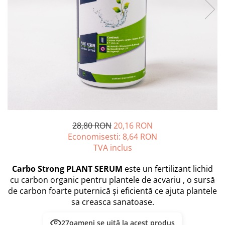
PLICURI
SALAM
CONSERVE
SUPA
DIETE VETERINARE
DIETE VETERINARE
DIETĂ USCATĂ
ROYAL CANIN DIETE
DIETĂ UMEDĂ
HILLS PD
ANTIPARAZITARE EXTERNE
Calibra Diets
PIPETE
MONGE
ADVANTAGE
ANTIPARAZITARE EXTERNE
PASTILE
PIPETE
28,80 RON
20,16 RON
ANTIPARAZITARE INTERNE
ZGĂRZI
Economisesti:
8,64
RON
ACCESORII
COMPRIMATE
TVA inclus
NISIP
ANTIPARAZITARE INTERNE
Carbo Strong PLANT SERUM
este un fertilizant lichid
SUPLIMENTE
VITAMINE ȘI SUPLIMENTE
cu carbon organic pentru plantele de acvariu , o sursă
de carbon foarte puternică şi eficientă ce ajuta plantele
NUTRACEUTICE
sa creasca sanatoase.
VITAMINE
RECOMPENSE
27
oameni se uită la acest produs