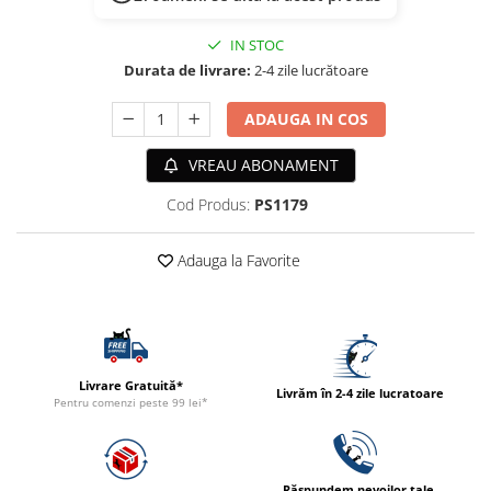
ACCESORII
IN STOC
TRIXIE
Durata de livrare:
2-4 zile lucrătoare
JUCARII
HĂINUȚE
ADAUGA IN COS
Masina de tuns
Perie
VREAU ABONAMENT
Recipient hrana
Cod Produs:
PS1179
Adauga la Favorite
Livrare Gratuită*
Livrăm în 2-4 zile lucratoare
Pentru comenzi peste 99 lei*
Răspundem nevoilor tale.