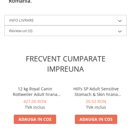
Romania.
INFO LIVRARE
Review-uri
(0)
FRECVENT CUMPARATE
IMPREUNA
12 kg Royal Canin
Hill’s SP Adult Sensitive
Rottweiler Adult hrana
Stomach & Skin hrana
uscata caine
pentru pisici cu pui 300 g
427,00 RON
20,52 RON
TVA inclus
TVA inclus
ADAUGA IN COS
ADAUGA IN COS