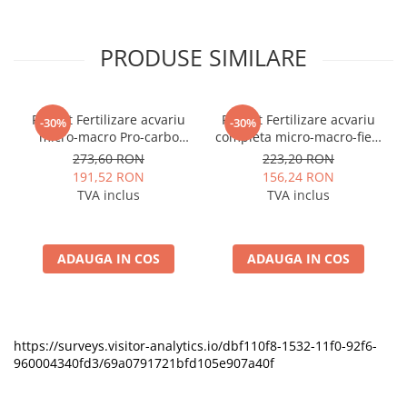
PRODUSE SIMILARE
Pachet Fertilizare acvariu
Pachet Fertilizare acvariu
-30%
-30%
micro-macro Pro-carbo
completa micro-macro-fier-
Plant Serum 3x1000ml
carbo Plant Serum 4x500ml
273,60 RON
223,20 RON
191,52 RON
156,24 RON
TVA inclus
TVA inclus
ADAUGA IN COS
ADAUGA IN COS
https://surveys.visitor-analytics.io/dbf110f8-1532-11f0-92f6-
960004340fd3/69a0791721bfd105e907a40f