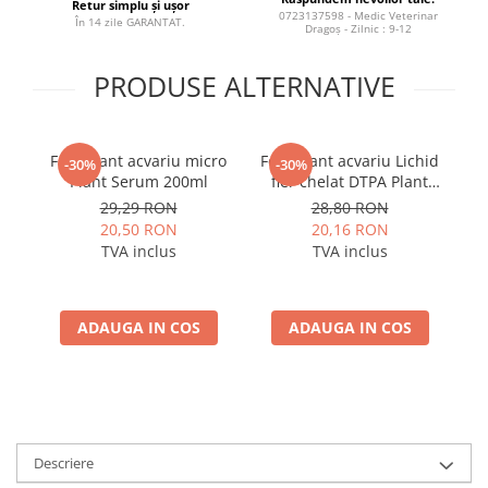
Retur simplu și ușor
0723137598 - Medic Veterinar
În 14 zile GARANTAT.
Dragoș - Zilnic : 9-12
PRODUSE ALTERNATIVE
Fertilizant acvariu micro
Fertilizant acvariu Lichid
Fe
-30%
-30%
Plant Serum 200ml
fier chelat DTPA Plant
Ma
Serum 200ml
29,29 RON
28,80 RON
20,50 RON
20,16 RON
TVA inclus
TVA inclus
ADAUGA IN COS
ADAUGA IN COS
Descriere