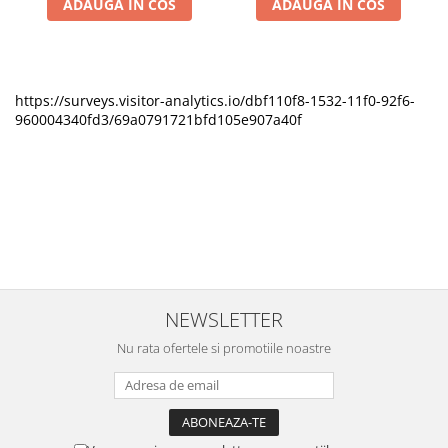
ADAUGA IN COS
ADAUGA IN COS
https://surveys.visitor-analytics.io/dbf110f8-1532-11f0-92f6-
960004340fd3/69a0791721bfd105e907a40f
NEWSLETTER
Nu rata ofertele si promotiile noastre