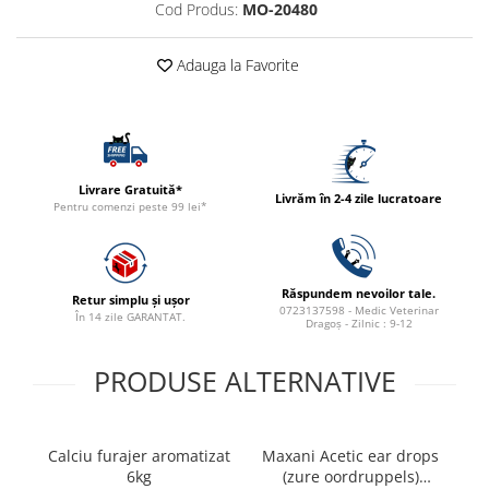
Cod Produs:
MO-20480
ACCESORII
TRIXIE
Adauga la Favorite
JUCARII
HĂINUȚE
Masina de tuns
Perie
Recipient hrana
Livrare Gratuită*
Livrăm în 2-4 zile lucratoare
Pentru comenzi peste 99 lei*
Răspundem nevoilor tale.
Retur simplu și ușor
0723137598 - Medic Veterinar
În 14 zile GARANTAT.
Dragoș - Zilnic : 9-12
PRODUSE ALTERNATIVE
Calciu furajer aromatizat
Maxani Acetic ear drops
6kg
(zure oordruppels)