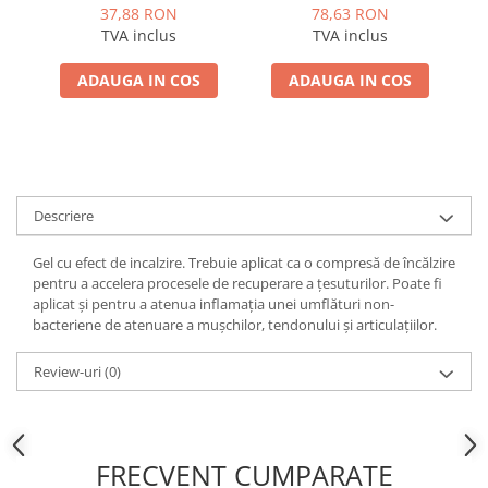
koelkast 20 ml
37,88 RON
78,63 RON
TVA inclus
TVA inclus
ADAUGA IN COS
ADAUGA IN COS
Descriere
Gel cu efect de incalzire. Trebuie aplicat ca o compresă de încălzire
pentru a accelera procesele de recuperare a țesuturilor. Poate fi
aplicat și pentru a atenua inflamația unei umflături non-
bacteriene de atenuare a mușchilor, tendonului și articulațiilor.
Review-uri
(0)
FRECVENT CUMPARATE