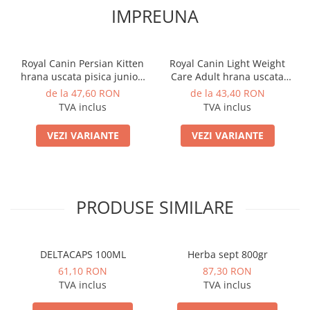
IMPREUNA
Royal Canin Persian Kitten
Royal Canin Light Weight
hrana uscata pisica junior,
Care Adult hrana uscata
2 kg
pisica limitarea cresterii in
de la 47,60 RON
de la 43,40 RON
greutate, 8 kg
TVA inclus
TVA inclus
VEZI VARIANTE
VEZI VARIANTE
PRODUSE SIMILARE
DELTACAPS 100ML
Herba sept 800gr
61,10 RON
87,30 RON
TVA inclus
TVA inclus