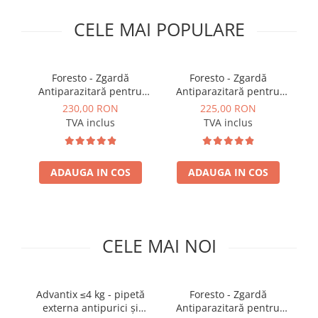
PLICURI
SALAM
CONSERVE
CELE MAI POPULARE
SUPA
DIETE VETERINARE
DIETE VETERINARE
DIETĂ USCATĂ
ROYAL CANIN DIETE
Foresto - Zgardă
Foresto - Zgardă
DIETĂ UMEDĂ
Antiparazitară pentru
Antiparazitară pentru
HILLS PD
ANTIPARAZITARE EXTERNE
câini mari peste 8 kg (70
câini mici și pisici (38 cm)
230,00 RON
225,00 RON
Calibra Diets
cm), până la 8 luni de
TVA inclus
TVA inclus
PIPETE
MONGE
protecție împotriva
ADVANTAGE
purecilor și căpușelor
ANTIPARAZITARE EXTERNE
PASTILE
PIPETE
ADAUGA IN COS
ADAUGA IN COS
ANTIPARAZITARE INTERNE
ZGĂRZI
ACCESORII
COMPRIMATE
NISIP
ANTIPARAZITARE INTERNE
CELE MAI NOI
SUPLIMENTE
VITAMINE ȘI SUPLIMENTE
NUTRACEUTICE
VITAMINE
Advantix ≤4 kg - pipetă
Foresto - Zgardă
RECOMPENSE
externa antipurici și
Antiparazitară pentru