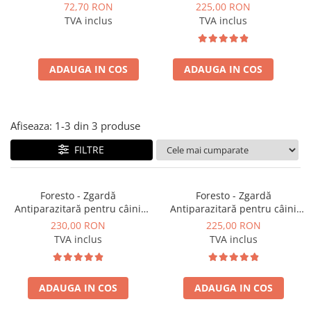
anticăpușe pentru caini
câini mici și pisici (38 cm)
72,70 RON
225,00 RON
ACCESORII
TVA inclus
TVA inclus
TRIXIE
JUCARII
HĂINUȚE
ADAUGA IN COS
ADAUGA IN COS
Masina de tuns
Perie
Recipient hrana
Afiseaza:
1-
3
din
3
produse
FILTRE
Foresto - Zgardă
Foresto - Zgardă
Antiparazitară pentru câini
Antiparazitară pentru câini
mari peste 8 kg (70 cm), până
mici și pisici (38 cm)
230,00 RON
225,00 RON
la 8 luni de protecție
TVA inclus
TVA inclus
împotriva purecilor și
căpușelor
ADAUGA IN COS
ADAUGA IN COS