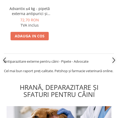
Advantix ≤4 kg - pipetă
externa antipurici și
anticăpușe pentru caini
72,70 RON
TVA inclus
ADAUGA IN COS
Antiparazitare externe pentru câini - Pipete - Advocate
Cel mai bun raport preț-calitate. Petshop și farmacie veterinară online.
HRANĂ, DEPARAZITARE ȘI
SFATURI PENTRU CÂINI